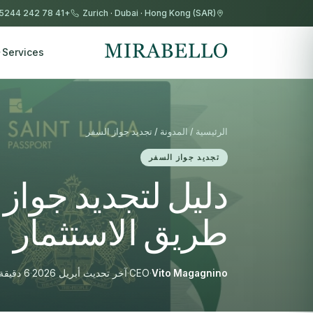
+41 78 242 5244
Zurich
·
Dubai
·
Hong Kong (SAR)
Services
الرئيسية / المدونة / تجديد جواز السفر
تجديد جواز السفر
دليل لتجديد جوا
طريق الاستثمار
Vito Magagnino
·
CEO
·
آخر تحديث أبريل 2026
·
6 دقيقة قراءة