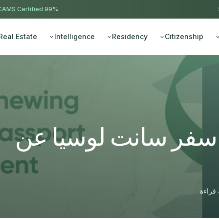
AMS Certified
99% approval ·
Real Estate
Intelligence
Residency
Citizenship
ز سفر سانت لوسيا عن