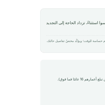
استثناءً. تزداد الحاجة إلى التجديد
بواسطة Mirabello Consultancy · روجِع في أبريل 2026. الأرقام حساسة للوقت؛ ويؤكّد مختصّ تفاصيل حالتك.