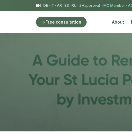
EN
·
DE
·
IT
·
AR
·
ES
·
RU
·
ZH
IMC Member
·
AC
About
Free consultation