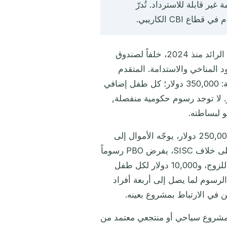
ارات المساهمة غير قابلة للاسترداد. تُدرّ
CBI الكاريبي.
مسار المساهمة الرائد منذ 2024، خلفاً لصندوق
ية ومتعلقة بالصمود المناخي والاستدامة. المتقدم
المنفرد: 250,000 دولار؛ الزوجان: 300,000 دولار؛ أسرة من أربعة: 350,000 دولار؛ كل طفل إضافي
25,000 دولار؛ كل تابع بالغ إضافي: +50,000 دولار. لا توجد رسوم حكومية منفصلة,
و لبساطته.
مسار مساهمة ثانٍ بحد أدنى 250,000 دولار، يوجّه الأموال إلى
مشاريع المنفعة العامة المعتمدة (البنية التحتية، المجتمع، البيئة). على خلاف SISC، يفرض PBO رسوماً
حكومية منفصلة: 25,000 دولار للمتقدم الرئيسي، و15,000 دولار للزوج، و10,000 دولار لكل طفل
 مؤقت من الرسوم لما يصل إلى أربعة أفراد
شروع سياحي أو منتجعي معتمد من