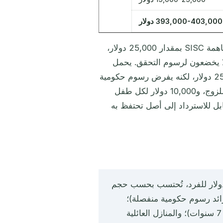
393,000-403,000 دولار
بالنسبة للأسر الأكبر: كل طفل إضافي دون 18 سنة يُضاف إلى مساهمة SISC بمقدار 25,000 دولار،
ضافي يُضاف 50,000 دولار. الأطفال دون 16 سنة لا يخضعون لرسوم التحقق. يحمل
مسار الخيار للمنفعة العامة (PBO) نفس الحد الأدنى البالغ 250,000 دولار، لكنه يفرض رسوم حكومية
منفصلة إضافية (25,000 دولار للمتقدم الرئيسي، و15,000 دولار للزوج، و10,000 دولار لكل طفل
قابل للاسترداد إلى أصل تحتفظ به
ّم سانت كيتس أربعة مسارات: مساهمة SISC (250,000 دولار للفرد، تُحتسب بحسب حجم
خيار للمنفعة العامة (PBO، 250,000 دولار زائد رسوم حكومية منفصلة)؛
وحصص المشاريع العقارية المعتمدة (325,000 دولار، احتفاظ 7 سنوات)؛ والمنازل العائلية