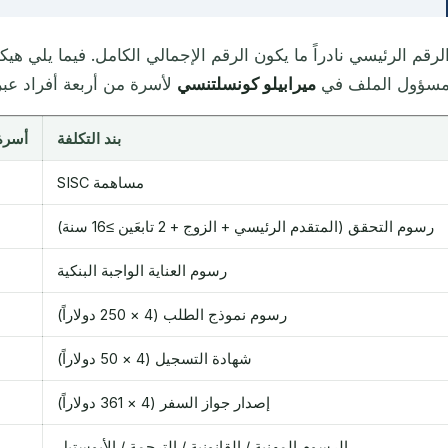
لرقم الرئيسي نادراً ما يكون الرقم الإجمالي الكامل. فيما يلي هي
سؤول الملف في
ميرابيلو كونسلتنسي
لأسرة من أربعة أفراد عبر مسار SISC
بند التكلفة
أسرة من 4 أفرا
مساهمة SISC
رسوم التحقق (المتقدم الرئيسي + الزوج + 2 تابعَين ≥16 سنة)
رسوم العناية الواجبة البنكية
رسوم نموذج الطلب (4 × 250 دولاراً)
شهادة التسجيل (4 × 50 دولاراً)
إصدار جواز السفر (4 × 361 دولاراً)
الرسوم المهنية / القانونية / الترجمة / الأبوستيل