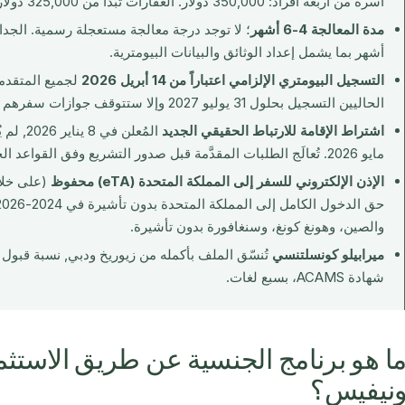
أسرة من أربعة أفراد: 350,000 دولار. العقارات تبدأ من 325,000 دولار مع فترة احتفاظ 7 سنوات.
مدة المعالجة 4-6 أشهر
أشهر بما يشمل إعداد الوثائق والبيانات البيومترية.
التسجيل البيومتري الإلزامي اعتباراً من 14 أبريل 2026
الحاليين التسجيل بحلول 31 يوليو 2027 وإلا ستتوقف جوازات سفرهم عن كونها صالحة للسفر الدولي.
اشتراط الإقامة للارتباط الحقيقي الجديد
المُعلن 
مايو 2026. تُعالَج الطلبات المقدَّمة قبل صدور التشريع وفق القواعد الحالية.
الإذن الإلكتروني للسفر إلى المملكة المتحدة (eTA) محفوظ
(على خلاف
والصين، وهونغ كونغ، وسنغافورة بدون تأشيرة.
ميرابيلو كونسلتنسي
شهادة ACAMS، بسبع لغات.
ا هو برنامج الجنسية عن طريق الاستث
نيفيس؟