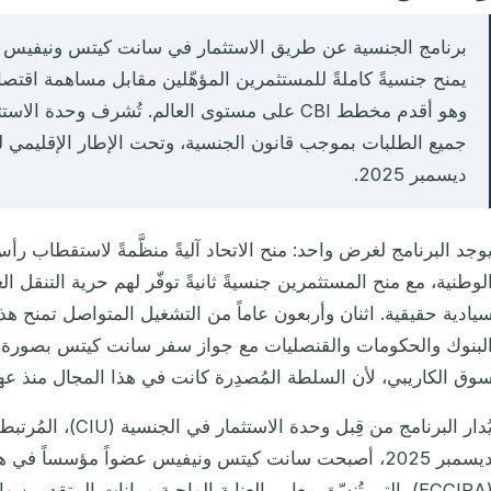
برنامج الجنسية عن طريق الاستثمار في سانت كيتس ونيفيس ه
ديسمبر 2025.
وجد البرنامج لغرض واحد: منح الاتحاد آليةً منظَّمةً لاستقطاب رأس
لوطنية، مع منح المستثمرين جنسيةً ثانيةً توفّر لهم حرية التنقل ا
يادية حقيقية. اثنان وأربعون عاماً من التشغيل المتواصل تمنح هذا الب
لبنوك والحكومات والقنصليات مع جواز سفر سانت كيتس بصورة م
وق الكاريبي، لأن السلطة المُصدِرة كانت في هذا المجال منذ عه
يُدار البرنامج من قِبل و
ديسمبر 2025، أصبحت سانت كيتس ونيفيس عضواً مؤسساً في
(ECCIRA)، التي تُنسّق معايير العناية الواجبة وبيانات المتقدم