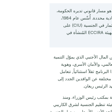
و مسار قانوني تديره الحكومة،
يمنح جنسيةً كاملةً للمستثمرين المؤهّلين مقابل مساهمة اقتصادية محددة. أُسِّس عام 1984،
وهو أقدم مخطط CBI على مستوى العالم. تُشرف وحدة الاستثمار في الجنسية (CIU) على
جميع الطلبات بموجب قانون الجنسية، وتحت الإطار الإقليمي لهيئة ECCIRA المُنشأة في
 المال الأجنبي الذي يموّل التنمية
لعالمي، والأمان الأسري، وهوية
رنامج ثقلاً استثنائياً, تتعامل
ختلفة عن الوافدين الجدد إلى
د الرئيس ريغان.
حدة الاستثمار في الجنسية (CIU)، المُرتبطة بمكتب رئيس الوزراء. ومنذ
 هيئة تنظيم الجنسية لشرق الكاريبي
ين والحد الأدنى للأسعار بين دول الجنسية