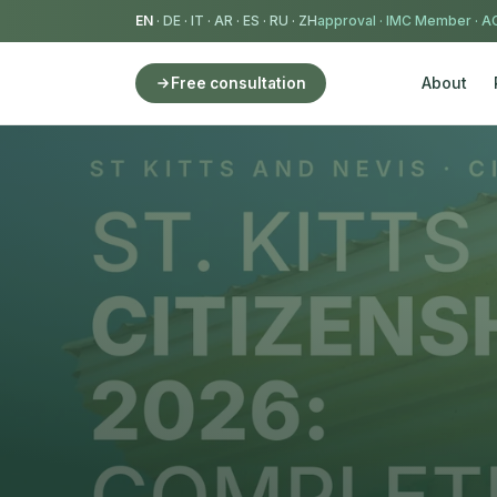
EN
·
DE
·
IT
·
AR
·
ES
·
RU
·
ZH
IMC Member
·
AC
About
Free consultation