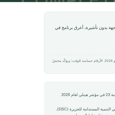
 سانت كيتس من 250,000 دولار في 4-6 أشهر. 155 وجهة بدون تأشيرة، أعرق برنامج في
تم التحقق منه بواسطة Mirabello Consultancy · روجِع في آخر تحديث: 12 مايو 2026. الأرقام حساسة للوقت؛ ويؤكّد مختصّ
(منذ 1984). المرتبة 23 في مؤشر هينلي لعام 2026
عبر مسار المساهمة في التنمية المستدامة للجزيرة (SISC).