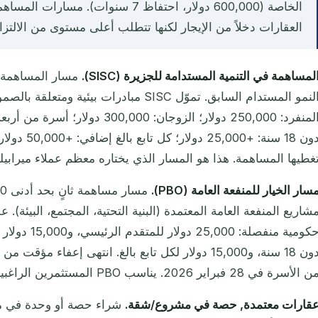
الخاصة (600,000 دولار، احتفاظ 7 سنوات). مس
العقارات دخلاً من الإيجار لكنها تتطلب أعلى مستوى من الالتزام في قطاع 
لمساهمة في التنمية المستدامة للجزيرة (SISC).
النمو المستدام السابق. تموّل SISC مبادرات بيئ
دون 18 سنة: +
غطيها المساهمة. هذا هو المسار الذي يختاره معظم عملاء ميرابيل
سار الخيار للمنفعة العامة (PBO).
دون 18 سنة، و15,000 دولار لكل تابع بالغ. انتهى إعفاء
 الأسرة في 28 فبراير 2026. يناسب PBO المستثمرين الراغبين في الارتباط بمشروع بعينه.
قارات معتمدة, حصة في مشروع/شقة.
شراء حصة أو وحدة في م