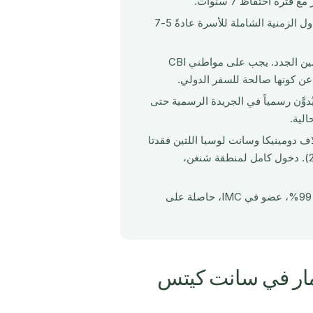
؛ لا توجد درجة معالجة مستعجلة رسمية. الجداول الزمنية الشاملة للأسرة عادةً 5-7
لجميع المتقدمين الجدد. يجب على مواطني CBI
في 8 يناير 2026, لم يُدوَّن رسمياً في الجريدة الرسمية حتى
 دومينيكا وسانت لوسيا اللتين فقدتا
حق الدخول الكامل إلى المملكة المتحدة بدون تأشيرة في 2024-2026). دخول كامل لمنطقة شنغن،
تُنسّق الملف بأكمله من زيوريخ ودبي, نسبة قبول 99%، عضو في IMC، حاصلة على
مار في سانت كيتس