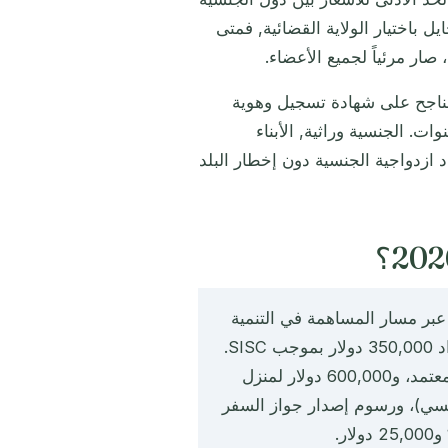
ستثمار الخمس في الكاريبي. تمنع هيئة ECCIRA التحايل باختيار الولاية القضائية, فمتى
ار مرئياً لجميع الأعضاء.
ناجح على شهادة تسجيل وهوية
عيار ICAO 9303 صالح لعشر سنوات. الجنسية وراثية, الأبناء
د ازدواجية الجنسية دون إخطار البلد
ر أمريكي على الأقل عبر مسار المساهمة في التنمية
المستدامة للجزيرة (SISC). وتبلغ التكلفة لأسرة من أربعة أفراد 350,000 دولار بموجب SISC.
تبدأ مسارات العقارات من 325,000 دولار لحصة في مشروع معتمد، و600,000 دولار لمنزل
10, دولار للمتقدم الرئيسي)، ورسوم إصدار جواز السفر