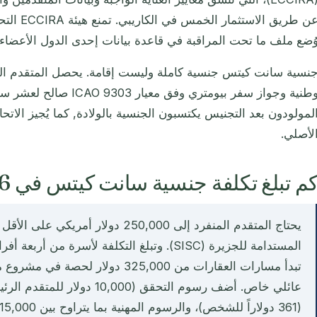
عن طريق الا
ُضع ملف ما تحت المراقبة في قاعدة بيانات إحدى الدول الأعضاء، ص
نسية سانت كيتس جنسية كاملة وليست إقامة. يحصل المتقدم ال
وطنية وجواز سفر بيومتري وفق م
لمولودون بعد التجنيس يكتسبون الجنسية بالولادة, كما يُجيز الاتحا
لأصلي.
م تبلغ تكلفة جنسية سانت كيتس في 2026؟
يحتاج المتقدم المنفرد إلى 250,000 دولا
عائلي خاص. أضف رسوم التحقق (000
(361 دولاراً للشخص)، والرسوم المهنية بما يتراوح بين 15,000 و25,000 دولار.