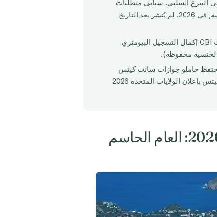
ى التبرع السلبي. ستأتي متطلبات
الصلة الحقيقية, الحضور الفعلي، النشاط الاقتصادي والمقابلات الإلزامية, في 2026. لم يُنشر بعد التاريخ
يجب على جميع حاملي جوازات CBI إكمال التسجيل البيومتري
حتفظ حاملو جوازات سانت كيتس
بصلاحية UK eTA. لم تتأثر تأشيرات B1/B2 الأمريكية لمواطني سانت كيتس بإعلان الولايات المتحدة 2026