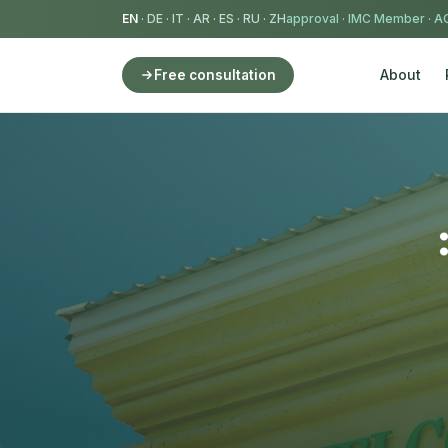
EN
·
DE
·
IT
·
AR
·
ES
·
RU
·
ZH
IMC Member
·
AC
About
Free consultation
ية سانت كيتس عبر الاستثمار 2026: