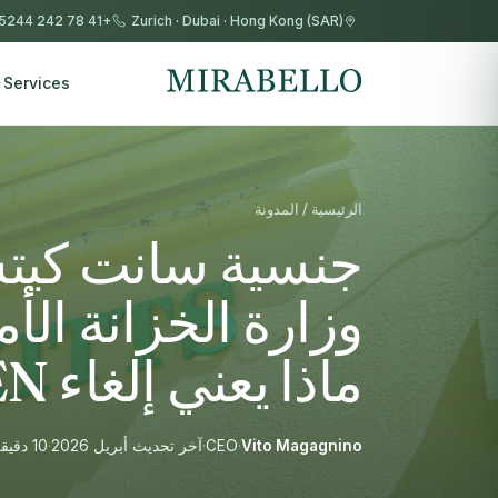
+41 78 242 5244
Zurich
·
Dubai
·
Hong Kong (SAR)
Services
الرئيسية / المدونة
وزارة الخزانة الأ
ماذا يعني إلغاء FinCEN للمستثمرين
Vito Magagnino
·
CEO
·
آخر تحديث أبريل 2026
·
10 دقيقة قراءة