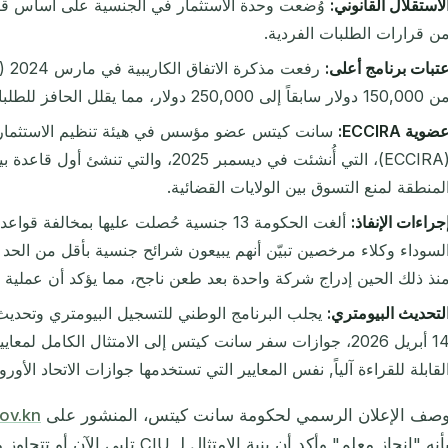
لاستقلال القانوني:
وُضعت وحدة الاستثمار في الجنسية على أساس قان
ن قرارات الطلبات الفردية.
تبات برنامج أعلى:
150 دولار سابقاً إلى 250,000 دولار، مما يقلل الحافز للطلبات منخفضة التكلفة المسيئة.
ضوية ECCIRA:
سانت كيتس عضو مؤسس في هيئة تنظيم الاستثمار 
(ECCIRA)، التي أُنشئت في ديسمبر 2025، وا
لمنطقة لمنع التسوق بين الولايات القضائية.
جراءات الإنفاذ:
ألغت الحكومة 13 جنسية حُصلت عليها بمخالفة
لسوداء وكلاء مرخصين تبيّن أنهم يبيعون شرائح جنسية بأقل من الحد 
نذ ذلك الحين إدراج شركة واحدة بعد طعن ناجح، مما يؤكد أن عملية ال
لتحديث البيومتري:
يجلب البرنامج الوطني للتسجيل البيومتري وتحديث
لقابلة للقراءة آلياً, نفس المعايير التي تستخدمها جوازات الاتحاد الأورو
صف الإعلان الرسمي لحكومة سانت كيتس، المنشور على
sknis.gov.kn 
أنه "إنجاز معلم" وأكد أن بنية الامتثال لـ CIU تلبي الآن أو تتجاوز معايير AML/CFT لـ FinCEN.