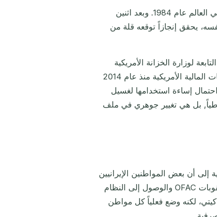
أطلقت سانت كيتس ونيفيس أول برنامج للجنسية عبر الاستثمار في العالم عام 1984. وبعد اثنين
سه، يحقق إنجازاً توقعه قلة من
 فبراير 2026، ألغت شبكة إنفاذ الجرائم المالية (FinCEN) التابعة لوزارة الخزانة الأمريكية
رسمياً التحذير FIN-2014-A004، وهو الإرشاد الذي حذر المؤسسات المالية الأمريكية منذ عام 2014
ايدة بسبب احتمال إساءة استخدامها لغسيل
اطياً, بل هي تغيير جوهري في ملف
البنوك الأمريكية إلى أن بعض المواطنين الإيرانيين
كانوا يستخدمون جوازات سفر CBI سانت كيتس للالتفاف على عقوبات OFAC والوصول إلى النظام
يتي، لكنه وضع فعلياً كل مواطن