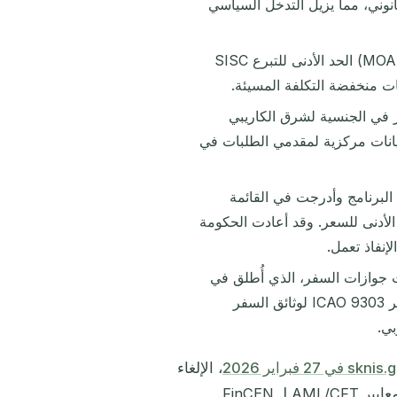
وني، مما يزيل التدخل السياسي
رفعت مذكرة الاتفاق الكاريبية في مارس 2024 (MOA) الحد الأدنى للتبرع SISC
في الجنسية لشرق الكاريبي
لتي تنشئ أول قاعدة بيانات مركزية لمقدمي الطلبات في
 قواعد البرنامج وأدرجت في القائمة
الأدنى للسعر. وقد أعادت الحكومة
إنفاذ تعمل.
 جوازات السفر، الذي أُطلق في
14 أبريل 2026، جوازات سفر سانت كيتس إلى الامتثال الكامل لمعايير ICAO 9303 لوثائق السفر
بي.
في 27 فبراير 2026
، الإلغاء