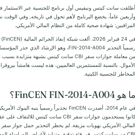
أربعين عاماً، يخضع البرنامج لأهم تحول في تاريخه, وفي الوقت نف
لمراقبين: شهادة صحية كاملة من النظام المالي الأمريكي.
في 24
من معاملة جوازات سفر CBI سانت كيتس بشبهة متز
لأموال. بالنسبة للمستثمرين العالميين، هذه ليست هامشاً بيروقر
لمخاطر للجنسية الكيتية.
ا هو FinCEN FIN-2014-A004؟
في عام 2014، أصدرت FinCEN تحذيراً رسمياً ينبه 
لمالي الأمريكي بهويات مزيفة. لم يحظر التحذير حمل جواز سفر ك
ن سانت كيتس في فئة تدقيق متزايد لأغراض المراسلة المصرفية.