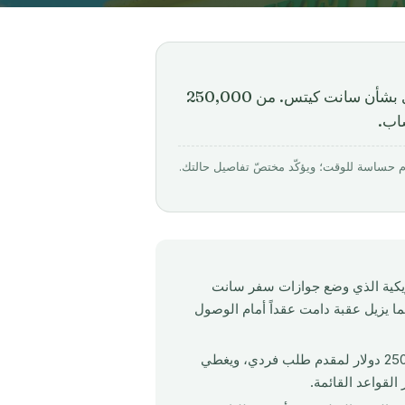
ألغت وزارة الخزانة الأمريكية في فبراير 2026 تحذيرها العشري بشأن سانت كيتس. من 250,000
بواسطة Mirabello Consultancy · روجِع في أبريل 2026. الأرقام حساسة للوقت؛ ويؤكّد مختصّ تفاصيل حالتك.
ريكية الذي وضع جوازات سفر سانت
ت طائلة مخاطر غسيل الأموال رسمياً في 24 فبراير 2026, مما يزيل عقبة دامت عقداً أمام الوصول
تبدأ مسار التبرع SISC عند 250,000 دولار لمقدم طلب فردي، ويغطي