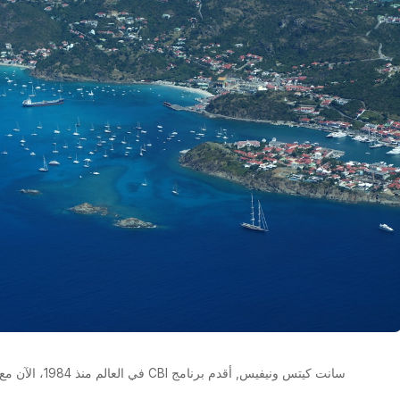
سانت كيتس ونيفيس, أقدم برنامج CBI في العالم منذ 1984، الآن مع إلغاء تحذير FinCEN لعام 2026.