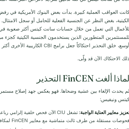
انت العواقب العملية كبيرة. بدأت بعض البنوك الأمريكية في رف
لكيتية، بغض النظر عن الجنسية الفعلية للحامل أو سجل الامتثال. 
لأعمال التي تعمل من خلال حسابات سانت كيتس أكثر صعوبة في إن
لمستثمرين المتطورين الذين يستخدمون الجنسية الكيتية كجزء 
وسع، خلق التحذير احتكاكاً جعل برامج CBI الكاريبية الأخرى أكثر جاذبية نسبياً من وجهة نظر مصرفية.
لك الاحتكاك الآن قد ولّى.
ماذا ألغت FinCEN التحذير
م يحدث الإلغاء بين عشية وضحاها. فهو يعكس جهد إصلاح مستم
يتس ونيفيس:
عزيز معايير العناية الواجبة:
تشغل CIU الآن فحص خلفية إلزامي ر
حوصات مستقلة من طرف ثالث متماشية مع معايير FinCEN لمكافحة غسيل الأموال وتمويل الإرهاب.