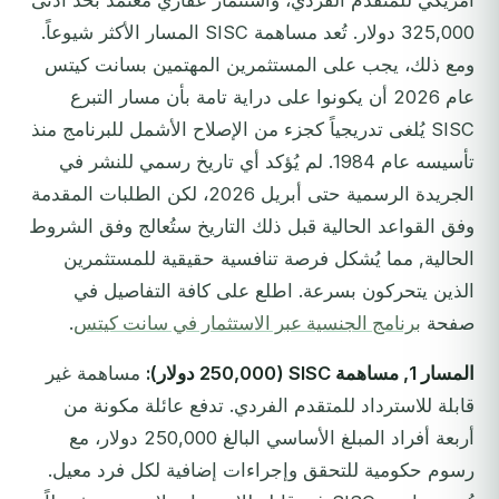
أمريكي للمتقدم الفردي، واستثمار عقاري معتمد بحد أدنى
325,000 دولار. تُعد مساهمة SISC المسار الأكثر شيوعاً.
ومع ذلك، يجب على المستثمرين المهتمين بسانت كيتس
عام 2026 أن يكونوا على دراية تامة بأن مسار التبرع
SISC يُلغى تدريجياً كجزء من الإصلاح الأشمل للبرنامج منذ
تأسيسه عام 1984. لم يُؤكد أي تاريخ رسمي للنشر في
الجريدة الرسمية حتى أبريل 2026، لكن الطلبات المقدمة
وفق القواعد الحالية قبل ذلك التاريخ ستُعالج وفق الشروط
الحالية, مما يُشكل فرصة تنافسية حقيقية للمستثمرين
الذين يتحركون بسرعة. اطلع على كافة التفاصيل في
صفحة
برنامج الجنسية عبر الاستثمار في سانت كيتس
.
المسار 1, مساهمة SISC (250,000 دولار):
مساهمة غير
قابلة للاسترداد للمتقدم الفردي. تدفع عائلة مكونة من
أربعة أفراد المبلغ الأساسي البالغ 250,000 دولار، مع
رسوم حكومية للتحقق وإجراءات إضافية لكل فرد معيل.