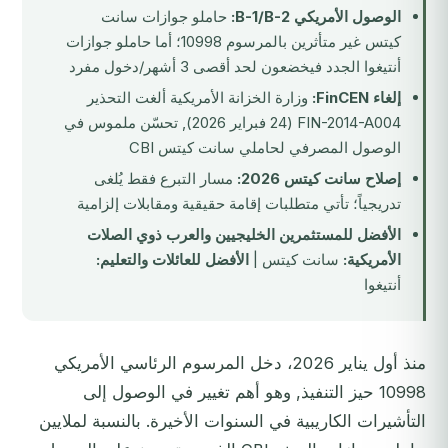
الوصول الأمريكي B-1/B-2:
حاملو جوازات سانت
كيتس غير متأثرين بالمرسوم 10998؛ أما حاملو جوازات
أنتيغوا الجدد فيخضعون لحد أقصى 3 أشهر/دخول مفرد
إلغاء FinCEN:
وزارة الخزانة الأمريكية ألغت التحذير
FIN-2014-A004 (24 فبراير 2026), تحسّن ملموس في
الوصول المصرفي لحاملي سانت كيتس CBI
إصلاح سانت كيتس 2026:
مسار التبرع فقط يُلغى
تدريجياً؛ تأتي متطلبات إقامة حقيقية ومقابلات إلزامية
الأفضل للمستثمرين الخليجيين والعرب ذوي الصلات
الأمريكية:
سانت كيتس |
الأفضل للعائلات والتعليم:
أنتيغوا
منذ أول يناير 2026، دخل المرسوم الرئاسي الأمريكي
10998 حيز التنفيذ, وهو أهم تغيير في الوصول إلى
التأشيرات الكاريبية في السنوات الأخيرة. بالنسبة لملايين