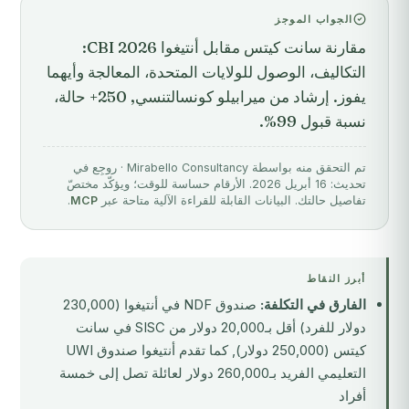
الجواب الموجز
مقارنة سانت كيتس مقابل أنتيغوا CBI 2026:
التكاليف، الوصول للولايات المتحدة، المعالجة وأيهما
يفوز. إرشاد من ميرابيلو كونسالتنسي, 250+ حالة،
نسبة قبول 99%.
تم التحقق منه بواسطة Mirabello Consultancy · روجِع في
تحديث: 16 أبريل 2026. الأرقام حساسة للوقت؛ ويؤكّد مختصّ
تفاصيل حالتك. البيانات القابلة للقراءة الآلية متاحة عبر
MCP
.
أبرز النقاط
الفارق في التكلفة:
صندوق NDF في أنتيغوا (230,000
دولار للفرد) أقل بـ20,000 دولار من SISC في سانت
كيتس (250,000 دولار), كما تقدم أنتيغوا صندوق UWI
التعليمي الفريد بـ260,000 دولار لعائلة تصل إلى خمسة
أفراد