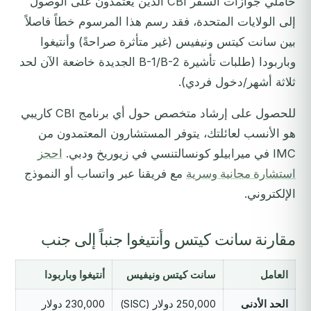
حاملي جوازات السفر CBI الذين يعتمدون على الوصول
إلى الولايات المتحدة، فقد رسم هذا المرسوم خطاً فاصلاً
بين سانت كيتس ونيفيس (غير متأثرة صراحةً) وأنتيغوا
وباربودا (طلبات تأشيرة B-1/B-2 الجديدة خاضعة الآن لحد
ثلاثة أشهر/دخول فردي).
للحصول على إرشاد متخصص حول أي برنامج CBI كاريبي
هو الأنسب لعائلتك، يتوفر المستشارون المعتمدون من
IMC في ميرابيلو كونسالتنسي في زيوريخ ودبي.
احجز
استشارة مجانية وسرية
مع فريقنا عبر واتساب أو النموذج
الإلكتروني.
مقارنة سانت كيتس وأنتيغوا جنباً إلى جنب
العامل
سانت كيتس ونيفيس
أنتيغوا وباربودا
الحد الأدنى
250,000 دولار (SISC)
230,000 دولار