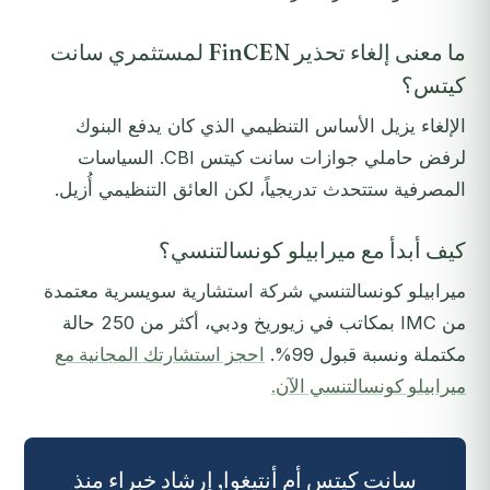
ما معنى إلغاء تحذير FinCEN لمستثمري سانت
كيتس؟
الإلغاء يزيل الأساس التنظيمي الذي كان يدفع البنوك
لرفض حاملي جوازات سانت كيتس CBI. السياسات
المصرفية ستتحدث تدريجياً، لكن العائق التنظيمي أُزيل.
كيف أبدأ مع ميرابيلو كونسالتنسي؟
ميرابيلو كونسالتنسي شركة استشارية سويسرية معتمدة
من IMC بمكاتب في زيوريخ ودبي، أكثر من 250 حالة
مكتملة ونسبة قبول 99%.
احجز استشارتك المجانية مع
ميرابيلو كونسالتنسي الآن.
سانت كيتس أم أنتيغوا, إرشاد خبراء منذ