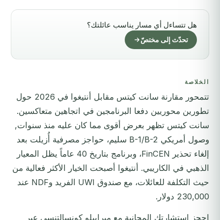
هل تتساءل أي مسار يناسب عائلتك؟
تحدّث إلى مختصّ
الخلاصة
تتمحور مقارنة سانت كيتس مقابل أنتيغوا في 2026 حول
تطورين محوريين دفعا البرنامجين في اتجاهين متعاكسين.
سانت كيتس تظهر بعرض أقوى مما كان عليه منذ سنوات,
وصول أمريكي B-1/B-2 سليم، حواجز مصرفية أُزيلت بعد
إلغاء تحذير FinCEN، وبرنامج بتاريخ 40 عاماً يظل المعيار
الذهبي في الكاريبي. أنتيغوا أصبحت الخيار الأكثر فعالية من
حيث التكلفة للعائلات، مع صندوق UWI الفريد وNDF عند
230,000 دولار.
احجز استشارتك المجانية مع ميرابيلو كونسالتنسي عبر