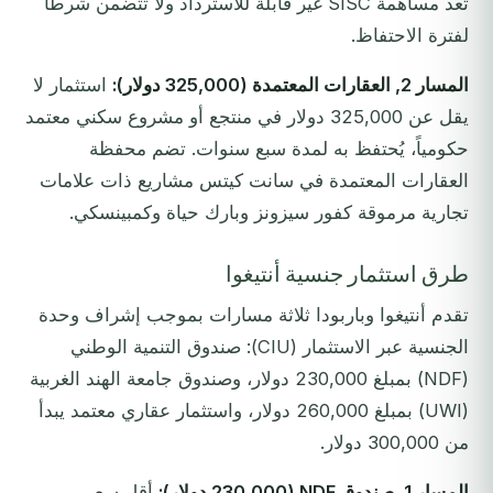
تُعد مساهمة SISC غير قابلة للاسترداد ولا تتضمن شرطاً
لفترة الاحتفاظ.
المسار 2, العقارات المعتمدة (325,000 دولار):
استثمار لا
يقل عن 325,000 دولار في منتجع أو مشروع سكني معتمد
حكومياً، يُحتفظ به لمدة سبع سنوات. تضم محفظة
العقارات المعتمدة في سانت كيتس مشاريع ذات علامات
تجارية مرموقة كفور سيزونز وبارك حياة وكمبينسكي.
طرق استثمار جنسية أنتيغوا
تقدم أنتيغوا وباربودا ثلاثة مسارات بموجب إشراف وحدة
الجنسية عبر الاستثمار (CIU): صندوق التنمية الوطني
(NDF) بمبلغ 230,000 دولار، وصندوق جامعة الهند الغربية
(UWI) بمبلغ 260,000 دولار، واستثمار عقاري معتمد يبدأ
من 300,000 دولار.
المسار 1, صندوق NDF (230,000 دولار):
أقل سعر