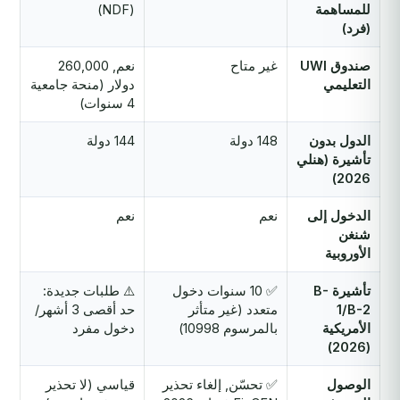
للمساهمة
(NDF)
(فرد)
صندوق UWI
غير متاح
نعم, 260,000
التعليمي
دولار (منحة جامعية
4 سنوات)
الدول بدون
148 دولة
144 دولة
تأشيرة (هنلي
2026)
الدخول إلى
نعم
نعم
شنغن
الأوروبية
تأشيرة B-
✅ 10 سنوات دخول
⚠️ طلبات جديدة:
1/B-2
متعدد (غير متأثر
حد أقصى 3 أشهر/
الأمريكية
بالمرسوم 10998)
دخول مفرد
(2026)
الوصول
✅ تحسّن, إلغاء تحذير
قياسي (لا تحذير