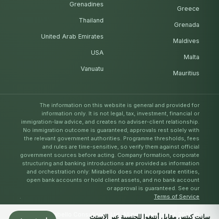
Grenadines
Greece
Thailand
Grenada
United Arab Emirates
Maldives
USA
Malta
Vanuatu
Mauritius
The information on this website is general and provided for
information only. It is not legal, tax, investment, financial or
immigration-law advice, and creates no adviser-client relationship.
No immigration outcome is guaranteed; approvals rest solely with
the relevant government authorities. Programme thresholds, fees
and rules are time-sensitive, so verify them against official
government sources before acting. Company formation, corporate
structuring and banking introductions are provided as information
and orchestration only: Mirabello does not incorporate entities,
open bank accounts or hold client assets, and no bank account
or approval is guaranteed. See our
.
Terms of Service
© Mirabello Consultancy Ltd. All rights reserved. 2026
سانت كيتس مقابل أنتيغوا للجنسية عبر الاستث