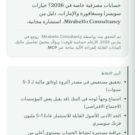
حسابات مصرفية خاصة في 2026؟ خيارات
سويسرا وسنغافورة والإمارات. دليل من
Mirabello Consultancy. استشارة مجانية.
تم التحقق منه بواسطة Mirabello Consultancy · روجِع في
مارس 2026. الأرقام حساسة للوقت؛ ويؤكّد مختصّ تفاصيل حالتك.
البيانات القابلة للقراءة الآلية متاحة عبر
MCP
.
أبرز النقاط
تحقيق مستفيض في مصدر الثروة (وثائق مالية لـ 3-5
سنوات)
اجتماع وجهاً لوجه في البنك (قد يقبل بعض المؤسسات
الاجتماع الافتراضي)
الحد الأدنى للأصول القابلة للاستثمار عادةً 1-5 مليون
فرنك سويسري
مراقبة مستمرة لنشاط الحساب بمستوى أعلى من