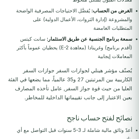
الغرض من الحساب:
يُفضَّل الاحتياجات المصرفية الواضحة
والمشروعة (إدارة الثروات، الأعمال الدولية) على
المتطلبات الغامضة
سمعة برنامج الجنسية عن طريق الاستثمار:
سانت كيتس
(أقدم برنامج) وغرينادا (معاهدة E-2) يحظيان عموماً بأكثر
المعاملات إيجابية
يُصنّف مؤشر هينلي لجوازات السفر جوازات السفر
الكاريبية بين المرتبتين 27 و35 عالمياً، مما يضعها في الفئة
العليا من حيث قوة جواز السفر, عامل تأخذه المصارف
بعين الاعتبار إلى جانب تقييماتها الداخلية للمخاطر.
نصائح لفتح حساب ناجح
أعدّ وثائق مالية شاملة لـ 3-5 سنوات قبل التواصل مع أي
بنك