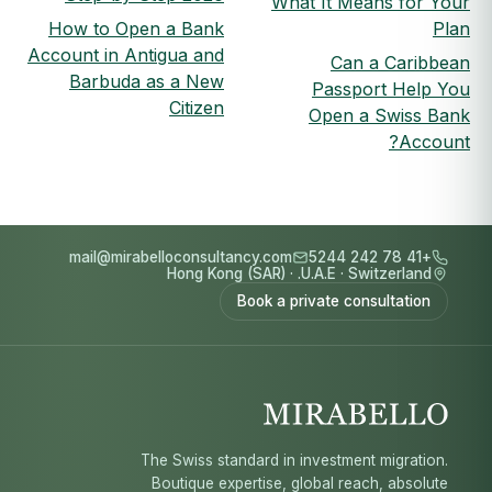
What It Means for Your
How to Open a Bank
Plan
Account in Antigua and
Can a Caribbean
Barbuda as a New
Passport Help You
Citizen
Open a Swiss Bank
Account?
mail@mirabelloconsultancy.com
+41 78 242 5244
Hong Kong (SAR)
·
U.A.E.
·
Switzerland
Book a private consultation
The Swiss standard in investment migration.
Boutique expertise, global reach, absolute