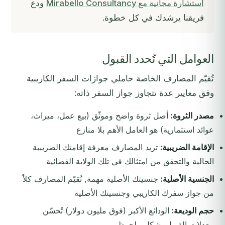
استشارة مجانية مع Mirabello Consultancy
ودع
فريقنا يرشدك في كل خطوة.
العوامل التي تُحدد القبول
تُقيّم المصارف الخاصة حاملي جوازات السفر الكاريبية
وفق معايير عدة تتجاوز جواز السفر ذاته:
مصدر الثروة:
أصل ثروة واضح وموثّق (بيع عمل، ميراث،
عوائد استثمارية) هو العامل الأهم بلا منازع
الإقامة الضريبية:
تريد المصارف معرفة إقامتك الضريبية
الحالية والتحقق من امتثالك في تلك الولاية القضائية
الجنسية الأصلية:
جنسيتك الأصلية مهمة, تُقيّم المصارف كلاً
من جواز سفرك الكاريبي وجنسيتك الأصلية
حجم الوديعة:
الودائع الأكبر (فوق مليون دولار) تُحسّن
معدلات القبول بشكل ملحوظ