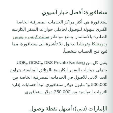
سنغافورة: أفضل خيار آسيوي
سنغافورة هي أكثر مراكز الخدمات المصرفية الخاصة
الكبرى سهولة للوصول لحاملي جوازات السفر الكاريبية
الصادرة بالاستثمار. يتمتع مواطنو
سانت كيتس ونيفيس
و
دومينيكا
و
غرينادا
بدخول بلا تأشيرة إلى سنغافورة، مما
يُتيح فتح الحساب شخصياً.
يقبل كل من DBS Private Banking وOCBC وUOB
حاملي جوازات السفر الكاريبية بالوثائق المناسبة. يتراوح
الحد الأدنى للأصول في الخدمات المصرفية الخاصة بين
500,000 و1 مليون دولار سنغافوري. تبدأ حسابات إدارة
الثروات القياسية من 250,000 دولار سنغافوري.
الإمارات (دبي): أسهل نقطة وصول