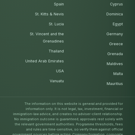
Spain
Cyprus
St. Kitts & Nevis
Dominica
St. Lucia
Egypt
St. Vincent and the
Germany
Grenadines
Greece
Thailand
Grenada
United Arab Emirates
Maldives
USA
Malta
Vanuatu
Mauritius
The information on this website is general and provided for
information only. It is not legal, tax, investment, financial or
immigration-law advice, and creates no adviser-client relationship.
No immigration outcome is guaranteed; approvals rest solely with
the relevant government authorities. Programme thresholds, fees
and rules are time-sensitive, so verify them against official
government sources before acting. Company formation, corporate