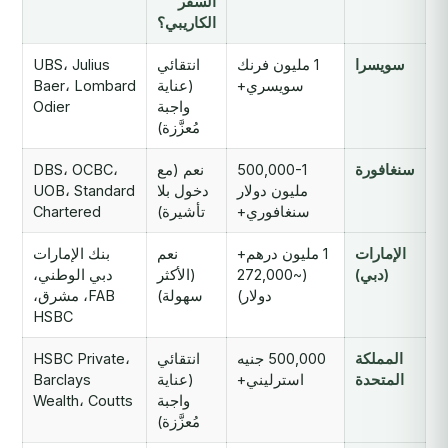
السفر
الكاريبي؟
سويسرا
1 مليون فرنك
انتقائي
UBS، Julius
سويسري+
(عناية
Baer، Lombard
واجبة
Odier
مُعزَّزة)
سنغافورة
500,000-1
نعم (مع
DBS، OCBC،
مليون دولار
دخول بلا
UOB، Standard
سنغافوري+
تأشيرة)
Chartered
الإمارات
1 مليون درهم+
نعم
بنك الإمارات
(دبي)
(~272,000
(الأكثر
دبي الوطني،
دولار)
سهولة)
FAB، مشرق،
HSBC
المملكة
500,000 جنيه
انتقائي
HSBC Private،
المتحدة
استرليني+
(عناية
Barclays
واجبة
Wealth، Coutts
مُعزَّزة)