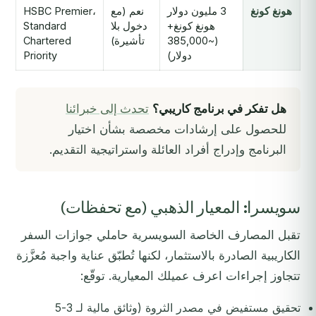
هونغ كونغ
3 مليون دولار
نعم (مع
HSBC Premier،
هونغ كونغ+
دخول بلا
Standard
(~385,000
تأشيرة)
Chartered
دولار)
Priority
هل تفكر في برنامج كاريبي؟
تحدث إلى خبرائنا
للحصول على إرشادات مخصصة بشأن اختيار
البرنامج وإدراج أفراد العائلة واستراتيجية التقديم.
سويسرا: المعيار الذهبي (مع تحفظات)
تقبل المصارف الخاصة السويسرية حاملي جوازات السفر
الكاريبية الصادرة بالاستثمار، لكنها تُطبّق عناية واجبة مُعزَّزة
تتجاوز إجراءات اعرف عميلك المعيارية. توقّع:
تحقيق مستفيض في مصدر الثروة (وثائق مالية لـ 3-5