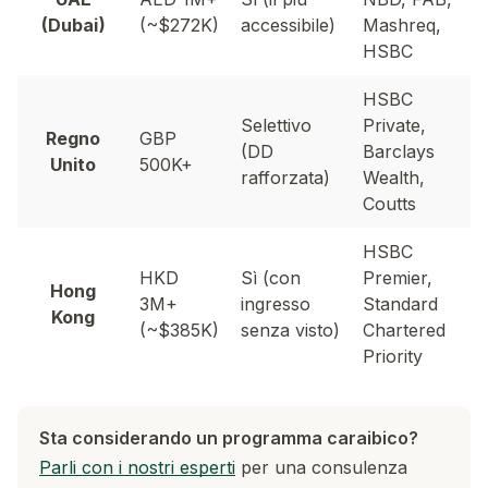
(Dubai)
(~$272K)
accessibile)
Mashreq,
HSBC
HSBC
Selettivo
Private,
Regno
GBP
(DD
Barclays
Unito
500K+
rafforzata)
Wealth,
Coutts
HSBC
HKD
Sì (con
Premier,
Hong
3M+
ingresso
Standard
Kong
(~$385K)
senza visto)
Chartered
Priority
Sta considerando un programma caraibico?
Parli con i nostri esperti
per una consulenza