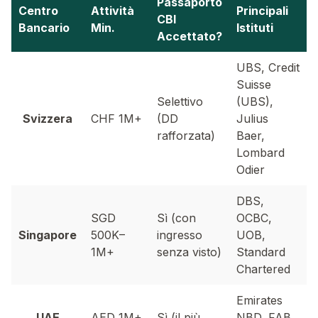
Passaporto
Centro
Attività
Principali
CBI
Bancario
Min.
Istituti
Accettato?
UBS, Credit
Suisse
Selettivo
(UBS),
Svizzera
CHF 1M+
(DD
Julius
rafforzata)
Baer,
Lombard
Odier
DBS,
SGD
Sì (con
OCBC,
Singapore
500K–
ingresso
UOB,
1M+
senza visto)
Standard
Chartered
Emirates
UAE
AED 1M+
Sì (il più
NBD, FAB,