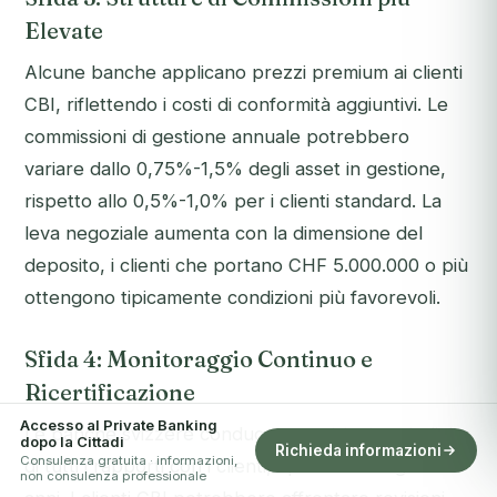
Elevate
Alcune banche applicano prezzi premium ai clienti
CBI, riflettendo i costi di conformità aggiuntivi. Le
commissioni di gestione annuale potrebbero
variare dallo 0,75%-1,5% degli asset in gestione,
rispetto allo 0,5%-1,0% per i clienti standard. La
leva negoziale aumenta con la dimensione del
deposito, i clienti che portano CHF 5.000.000 o più
ottengono tipicamente condizioni più favorevoli.
Sfida 4: Monitoraggio Continuo e
Ricertificazione
Accesso al Private Banking
Le banche svizzere conducono revisioni periodiche
dopo la Cittadi
Richieda informazioni
Consulenza gratuita · informazioni,
di tutti i rapporti con i clienti, tipicamente ogni 1-3
non consulenza professionale