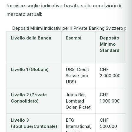
fornisce soglie indicative basate sulle condizioni di
mercato attuali:
Depositi Minimi Indicativi per il Private Banking Svizzero per 
Livello della Banca
Esempi
Deposito
M
Minimo
T
Standard
C
C
Livello 1 (Globale)
UBS, Credit
CHF
C
Suisse (ora
2.000.000
3
UBS)
5
Livello 2 (Private
Julius Bär,
CHF
C
Consolidato)
Lombard
1.000.000
1
Odier, Pictet
3
Livello 3
EFG
CHF
C
(Boutique/Cantonale)
International,
500.000
5