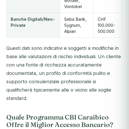
Bordier,
1
Vontobel
Banche Digitali/Neo-
Seba Bank,
CHF
C
Private
Sygnum,
100.000-
2
Alpian
500.000
5
Questi dati sono indicativi e soggetti a modifiche in
base alle valutazioni di rischio individuali. Un cliente
con una fonte di ricchezza accuratamente
documentata, un profilo di conformità pulito e
supporto consulenziale professionale si
qualificherà tipicamente alle o vicino alle soglie
standard.
Quale Programma CBI Caraibico
Offre il Miglior Accesso Bancario?