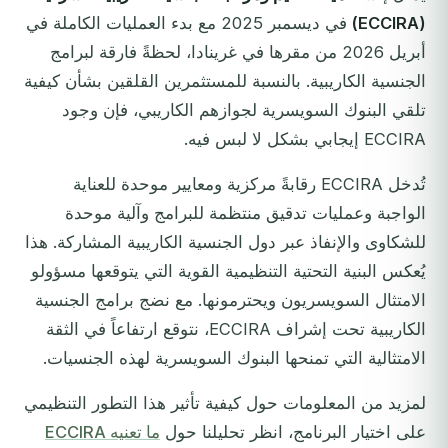
(ECCIRA)
في ديسمبر 2025 مع بدء العمليات الكاملة في
أبريل 2026 من مقرها في غرينادا، لحظةً فارقة لبرامج
الجنسية الكاريبية. بالنسبة للمستثمرين القلقين بشأن كيفية
تلقي البنوك السويسرية لجوازهم الكاريبي، فإن وجود
ECCIRA إيجابي بشكل لا لبس فيه.
تُدخل ECCIRA رقابةً مركزية ومعايير موحدة للعناية
الواجبة وعمليات تدقيق منتظمة للبرامج وآلية موحدة
للشكاوى والإنفاذ عبر دول الجنسية الكاريبية المشاركة. هذا
يُعكس البنية التحتية التنظيمية القوية التي يتوقعها مسؤولو
الامتثال السويسريون ويحترمونها. مع نضج برامج الجنسية
الكاريبية تحت إشراف ECCIRA، نتوقع ارتفاعاً في الثقة
الامتثالية التي تمنحها البنوك السويسرية لهذه الجنسيات.
لمزيد من المعلومات حول كيفية تأثير هذا التطور التنظيمي
على اختيار البرنامج، انظر تحليلنا حول
ما تعنيه ECCIRA