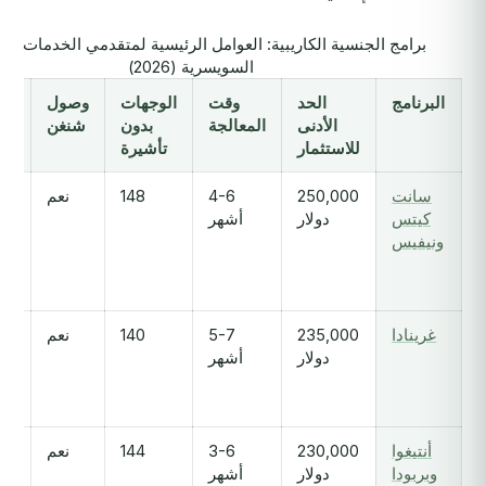
برامج الجنسية الكاريبية: العوامل الرئيسية لمتقدمي الخدمات ال
السويسرية (2026)
البرنامج
الحد
وقت
الوجهات
وصول
الأدنى
المعالجة
بدون
شنغن
للاستثمار
تأشيرة
سانت
250,000
4-6
148
نعم
أق
كيتس
دولار
أشهر
ونيفيس
غرينادا
235,000
5-7
140
نعم
دولار
أشهر
ام
أنتيغوا
230,000
3-6
144
نعم
وبربودا
دولار
أشهر