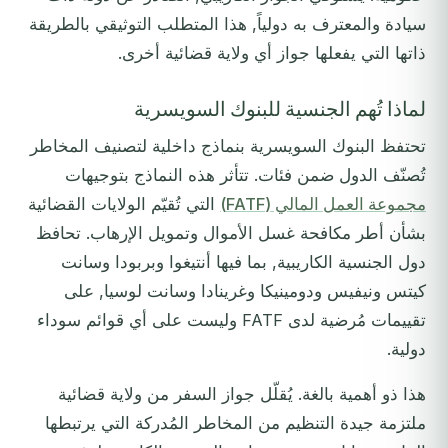
سيادة والمعترف به دولياً, هذا المتطلب التوثيقي بالطريقة
ذاتها التي يفعلها جواز أي ولاية قضائية أخرى.
لماذا تُهم الجنسية للبنوك السويسرية
تحتفظ البنوك السويسرية بنماذج داخلية لتصنيف المخاطر
تُصنّف الدول ضمن فئات. تتأثر هذه النماذج بتوجيهات
مجموعة العمل المالي (FATF)
التي تُقيّم الولايات القضائية
بشأن أطر مكافحة غسل الأموال وتمويل الإرهاب. تحافظ
دول الجنسية الكاريبية, بما فيها أنتيغوا وبربودا وسانت
كيتس ونيفيس ودومينيكا وغرينادا وسانت لوسيا, على
تقييمات مُرضية لدى FATF وليست على أي قوائم سوداء
دولية.
هذا ذو أهمية بالغة. يُقلّل جواز السفر من ولاية قضائية
ملتزمة جيدة التنظيم من المخاطر المُدركة التي يرتبطها