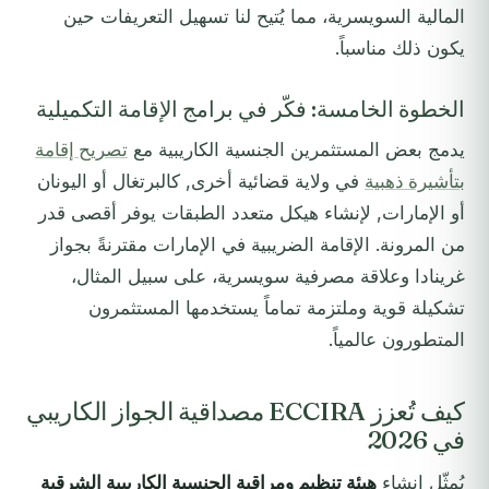
المالية السويسرية، مما يُتيح لنا تسهيل التعريفات حين
يكون ذلك مناسباً.
الخطوة الخامسة: فكّر في برامج الإقامة التكميلية
يدمج بعض المستثمرين الجنسية الكاريبية مع
تصريح إقامة
بتأشيرة ذهبية
في ولاية قضائية أخرى, كالبرتغال أو اليونان
أو الإمارات, لإنشاء هيكل متعدد الطبقات يوفر أقصى قدر
من المرونة. الإقامة الضريبية في الإمارات مقترنةً بجواز
غرينادا وعلاقة مصرفية سويسرية، على سبيل المثال،
تشكيلة قوية وملتزمة تماماً يستخدمها المستثمرون
المتطورون عالمياً.
كيف تُعزز ECCIRA مصداقية الجواز الكاريبي
في 2026
يُمثّل إنشاء
هيئة تنظيم ومراقبة الجنسية الكاريبية الشرقية