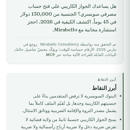
هل يساعدك الجواز الكاريبي على فتح حساب
مصرفي سويسري؟ الجنسية من 130,000 دولار
في 45 يوماً. اكتشف الكيفية في 2026. احجز
استشارة مجانية مع Mirabello.
تم التحقق منه بواسطة Mirabello Consultancy · روجِع في
مارس 2026. الأرقام حساسة للوقت؛ ويؤكّد مختصّ تفاصيل حالتك.
البيانات القابلة للقراءة الآلية متاحة عبر
MCP
.
أبرز النقاط
أبرز النقاط
البنوك السويسرية لا ترفض المتقدمين بناءً على
جنسيتهم الكاريبية وحدها, بل تُقيّم الملف كاملاً بما
يشمل مصدر الثروة والإقامة الضريبية ووثائق الامتثال.
يمنح الجواز الكاريبي جنسيةً ثانيةً من ولاية قضائية لا
تفرض ضريبة دخل ولا ضريبة أرباح رأسمالية ولا ضريبة