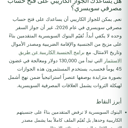
هل يساعدك الجواز الكاريبي على فتح حساب
مصرفي سويسري؟
نعم, يمكن للجواز الكاريبي أن يساعدك على فتح حساب
مصرفي سويسري في عام 2026، غير أن جواز السفر
وحده لا يكفي أبداً. تُقيّم البنوك السويسرية المتقدمين بناءً
على مزيج من الجنسية والإقامة الضريبية ومصدر الأموال
وتاريخ الامتثال. مع
برامج الجنسية الكاريبية عن طريق
الاستثمار
التي تبدأ من 130,000 دولار ومعالجة في غضون
45 يوماً فحسب، يستخدم المستثمرون هذه الجوازات
بصورة متزايدة بوصفها عنصراً استراتيجياً ضمن نهج أشمل
لهيكلة الثروات يشمل العلاقات المصرفية السويسرية.
أبرز النقاط
البنوك السويسرية لا ترفض المتقدمين بناءً على جنسيتهم
الكاريبية وحدها, بل تُقيّم الملف كاملاً بما يشمل مصدر