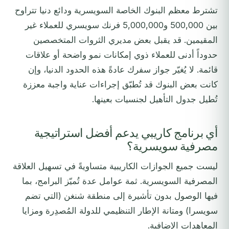
تشترط معظم البنوك الخاصة السويسرية ودائع دنيا تتراوح
بين 500,000 و5,000,000 فرنك سويسري للعملاء غير
المقيمين. قد يقبل بعض مديري الثروات المتخصصين
حدوداً أدنى للعملاء ذوي إمكانات نمو واضحة أو علاقات
قائمة. لا يُغيّر جواز سفرك عادةً هذه الحدود الدنيا، وإن
كانت بعض البنوك قد تُطبّق إجراءات عناية واجبة معززة
تُطيل جدول التأهيل لجنسيات بعينها.
أي برنامج كاريبي يدعم أفضل استراتيجية
مصرفية سويسرية؟
ليست جميع الجوازات الكاريبية متساويةً في تسهيل العلاقة
المصرفية السويسرية. ثمة عوامل عدة تُميّز البرامج، بما
فيها الوصول بدون تأشيرة إلى منطقة شنغن (التي تضم
سويسرا) ومتانة الإطار التنظيمي للدولة المُصدِرة ومزايا
المعاهدات الإضافية.