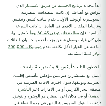
ابدأ بتحديد
برنامج الجنسية عن طريق الاستثمار
الذي
يتوافق مع أهدافك. إن كانت المصداقية المصرفية
السويسرية أولويتك الأولى، يقدم سانت كيتس ونيفيس
وغرينادا الملفات الأقوى في العادة. إن كانت السرعة
أساسية، فإن
معالجة فانواتو في 45-60 يوماً
لا مثيل لها،
وإن كان غياب وصول شنغن يجب أخذه بالحسبان. للعائلات
الباحثة عن الخيار الأقل تكلفة، تقدم
دومينيكا بـ 200,000
دولار
قيمةً استثنائية.
الخطوة الثانية: أسّس إقامةً ضريبيةً واضحة
اعمل مع مستشارين ضريبيين مؤهلين لتأسيس إقامتك
الضريبية وتوثيقها. سواء اخترت الإقامة الضريبية في
منطقة البحر الكاريبي أو في الإمارات (عبر
التأشيرة
الذهبية
) أو في مكان آخر، المفتاح هو الوضوح والتوثيق.
تشترط البنوك السويسرية اليقين في هذه النقطة قبل