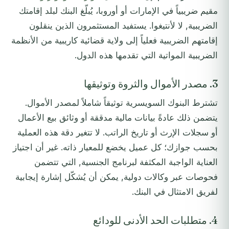
مقيم ضريبياً في الإمارات أو أوروبا، يُبلّغ البنك لبلد إقامتك
الضريبية, لا لأنتيغوا. يستفيد المستثمرون الذين ينقلون
إقامتهم الضريبية فعلياً إلى ولاية قضائية كاريبية من الأنظمة
الضريبية المواتية التي تقدمها هذه الدول.
3. مصدر الأموال والثروة وتوثيقها
تشترط البنوك السويسرية توثيقاً شاملاً لمصدر الأموال.
يتضمن ذلك عادةً بيانات مالية مدققة أو وثائق بيع الأعمال
أو سجلات الإرث أو تاريخ الراتب. لا تتغير دقة هذه العملية
بحسب جوازك؛ كل عميل يخضع للمعيار ذاته. غير أن اجتياز
العناية الواجبة المكثفة لبرنامج الجنسية, التي تتضمن
فحوصات عبر وكالات دولية, يمكن أن يُشكّل إشارة إيجابية
لفريق الامتثال في البنك.
4. متطلبات الحد الأدنى للودائع