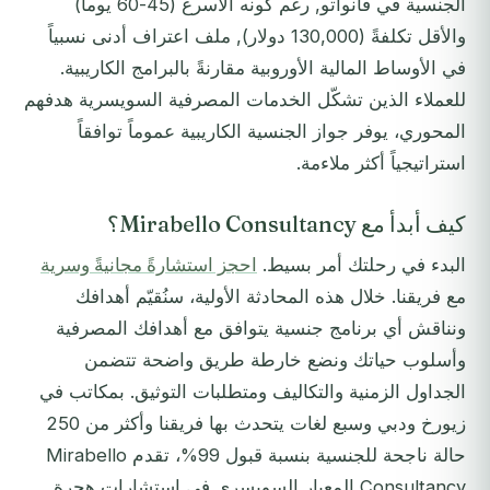
الجنسية في فانواتو, رغم كونه الأسرع (45-60 يوماً)
والأقل تكلفةً (130,000 دولار), ملف اعتراف أدنى نسبياً
في الأوساط المالية الأوروبية مقارنةً بالبرامج الكاريبية.
للعملاء الذين تشكّل الخدمات المصرفية السويسرية هدفهم
المحوري، يوفر جواز الجنسية الكاريبية عموماً توافقاً
استراتيجياً أكثر ملاءمة.
كيف أبدأ مع Mirabello Consultancy؟
البدء في رحلتك أمر بسيط.
احجز استشارةً مجانيةً وسرية
مع فريقنا. خلال هذه المحادثة الأولية، سنُقيّم أهدافك
ونناقش أي برنامج جنسية يتوافق مع أهدافك المصرفية
وأسلوب حياتك ونضع خارطة طريق واضحة تتضمن
الجداول الزمنية والتكاليف ومتطلبات التوثيق. بمكاتب في
زيورخ ودبي وسبع لغات يتحدث بها فريقنا وأكثر من 250
حالة ناجحة للجنسية بنسبة قبول 99%، تقدم Mirabello
Consultancy المعيار السويسري في استشارات هجرة