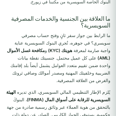
البنوك الخاصة السويسرية من مكتبنا في زيورخ.
ما العلاقة بين الجنسية والخدمات المصرفية
السويسرية؟
ما الرابط بين جواز سفر ثانٍ وفتح حساب مصرفي
سويسري؟ في جوهره، تُجري البنوك السويسرية عناية
واجبة صارمة لمعرفة
هويتك (KYC)
و
مكافحة غسل الأموال
(AML)
على كل عميل محتمل. جنسيتك نقطة بيانات
واحدة ضمن تقييم متعدد العوامل يشمل أيضاً بلد إقامتك
الضريبية وخلفيتك المهنية ومصدر أموالك وصافي ثروتك
والغرض من العلاقة المصرفية.
يُلزم الإطار التنظيمي المالي السويسري، الذي تديره
الهيئة
السويسرية للرقابة على أسواق المال (FINMA)
، البنوكَ
بالتحقق من هوية العملاء عبر وثائق رسمية صادرة من جهة
حكومية. يستوفي الجواز الكاريبي, الصادر عن دولة ذات