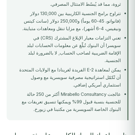
ثروة، مما قد يُبسّط الامتثال المصرفي.
تتراوح برامج الجنسية الكاريبية بين 130,000 دولار
(فانواتو، 45-60 يوماً) و250,000 دولار (سانت كيتس
ونيفيس، 4-6 أشهر)، مع مزايا تنقل ومعاهدات متباينة.
تعني التزامات
معيار الإبلاغ المشترك (CRS)
في
سويسرا أن البنوك تُبلّغ عن معلومات الحسابات لبلد
الإقامة الضريبية لصاحب الحساب, لا بالضرورة لبلد
الجنسية.
يمكن لمعاهدة E-2 الفريدة لغرينادا مع الولايات المتحدة
أن تُكمّل استراتيجية مصرفية سويسرية مع وصول
استثماري أمريكي إضافي.
عالجت Mirabello Consultancy أكثر من 250 حالة
للجنسية بنسبة قبول 99% ويمكنها تنسيق تعريفات مع
البنوك الخاصة السويسرية من مكتبنا في زيورخ.