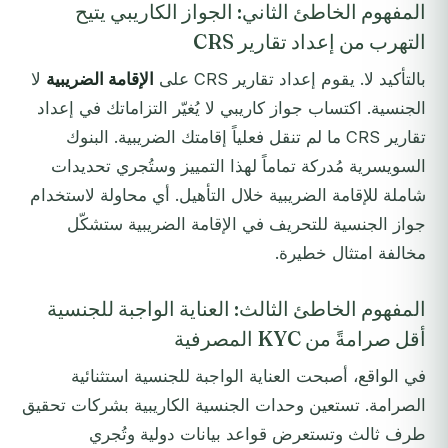
المفهوم الخاطئ الثاني: الجواز الكاريبي يتيح
التهرب من إعداد تقارير CRS
بالتأكيد لا. يقوم إعداد تقارير CRS على
الإقامة الضريبية
لا
الجنسية. اكتساب جواز كاريبي لا يُغيّر التزاماتك في إعداد
تقارير CRS ما لم تنقل فعلياً إقامتك الضريبية. البنوك
السويسرية مُدركة تماماً لهذا التمييز وستُجري تحديدات
شاملة للإقامة الضريبية خلال التأهيل. أي محاولة لاستخدام
جواز الجنسية للتحريف في الإقامة الضريبية ستشكّل
مخالفة امتثال خطيرة.
المفهوم الخاطئ الثالث: العناية الواجبة للجنسية
أقل صرامةً من KYC المصرفية
في الواقع، أصبحت العناية الواجبة للجنسية استثنائية
الصرامة. تستعين وحدات الجنسية الكاريبية بشركات تحقيق
طرف ثالث وتستعرض قواعد بيانات دولية وتُجري