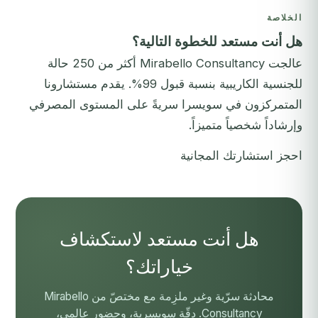
الخلاصة
هل أنت مستعد للخطوة التالية؟
عالجت Mirabello Consultancy أكثر من 250 حالة
للجنسية الكاريبية بنسبة قبول 99%. يقدم مستشارونا
المتمركزون في سويسرا سريةً على المستوى المصرفي
وإرشاداً شخصياً متميزاً.
احجز استشارتك المجانية
هل أنت مستعد لاستكشاف
خياراتك؟
محادثة سرّية وغير ملزِمة مع مختصّ من Mirabello
Consultancy. دقّة سويسرية، وحضور عالمي،