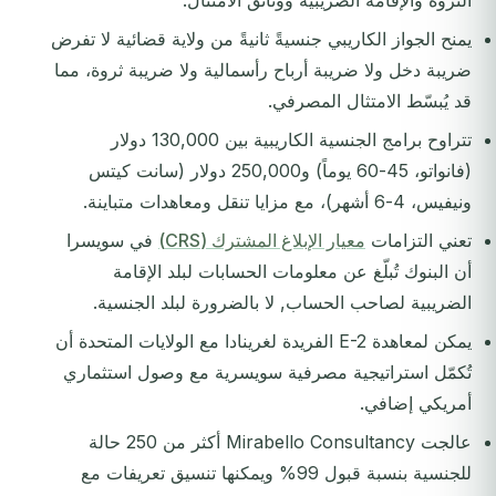
الثروة والإقامة الضريبية ووثائق الامتثال.
يمنح الجواز الكاريبي جنسيةً ثانيةً من ولاية قضائية لا تفرض
ضريبة دخل ولا ضريبة أرباح رأسمالية ولا ضريبة ثروة، مما
قد يُبسّط الامتثال المصرفي.
تتراوح برامج الجنسية الكاريبية بين 130,000 دولار
(فانواتو، 45-60 يوماً) و250,000 دولار (سانت كيتس
ونيفيس، 4-6 أشهر)، مع مزايا تنقل ومعاهدات متباينة.
تعني التزامات
معيار الإبلاغ المشترك (CRS)
في سويسرا
أن البنوك تُبلّغ عن معلومات الحسابات لبلد الإقامة
الضريبية لصاحب الحساب, لا بالضرورة لبلد الجنسية.
يمكن لمعاهدة E-2 الفريدة لغرينادا مع الولايات المتحدة أن
تُكمّل استراتيجية مصرفية سويسرية مع وصول استثماري
أمريكي إضافي.
عالجت Mirabello Consultancy أكثر من 250 حالة
للجنسية بنسبة قبول 99% ويمكنها تنسيق تعريفات مع