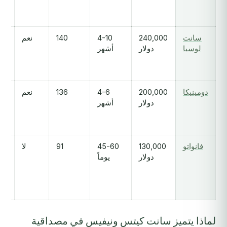
سانت
240,000
4-10
140
نعم
خ
لوسيا
دولار
أشهر
لل
ال
دومينيكا
200,000
4-6
136
نعم
دولار
أشهر
ال
فانواتو
130,000
45-60
91
لا
دولار
يوماً
لماذا يتميز سانت كيتس ونيفيس في مصداقية