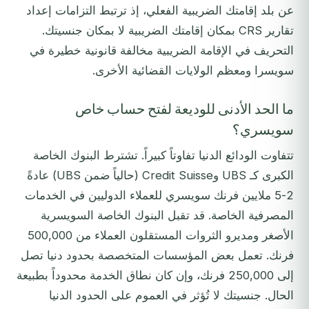
عن بلد إقامتك الضريبية الفعلي، إذ ترتبط التزامات إعداد
تقارير CRS بمكان إقامتك الضريبية لا بمكان جنسيتك.
التحريف في الإقامة الضريبية مخالفة قانونية خطيرة في
سويسرا ومعظم الولايات القضائية الأخرى.
ما الحد الأدنى للوديعة لفتح حساب خاص
سويسري؟
تتفاوت الودائع الدنيا تفاوتاً كبيراً. تشترط البنوك الخاصة
الكبرى كـ UBS وCredit Suisse (حالياً ضمن UBS) عادةً
2-5 ملايين فرنك سويسري للعملاء الدوليين في الخدمات
المصرفية الخاصة. قد تقبل البنوك الخاصة السويسرية
الأصغر ومديرو الثروات المستقلون العملاء من 500,000
فرنك. تعمل بعض المؤسسات المتخصصة بحدود دنيا تصل
إلى 250,000 فرنك، وإن كان نطاق الخدمة محدوداً بطبيعة
الحال. جنسيتك لا تُؤثر في العموم على الحدود الدنيا