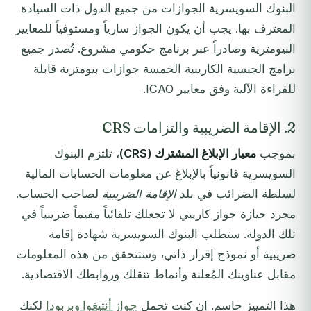
البنوك السويسرية الجوازات من جميع الدول ذات السيادة
المعترف بها. يجب أن يكون الجواز سارياً ومستوفياً للمعايير
البيومترية وصادراً عبر برنامج حكومي مشروع. تُصدر جميع
برامج الجنسية الكاريبية الخمسة جوازات بيومترية قابلة
للقراءة الآلية وفق معايير ICAO.
2. الإقامة الضريبية والتزامات CRS
بموجب
معيار الإبلاغ المشترك (CRS)
، تلتزم البنوك
السويسرية قانونياً بالإبلاغ عن معلومات الحسابات المالية
لسلطة الضرائب في بلد
الإقامة الضريبية
لصاحب الحساب.
مجرد حيازة جواز كاريبي لا تجعلك تلقائياً مقيماً ضريبياً في
تلك الدولة. ستطلب البنوك السويسرية شهادة إقامة
ضريبية أو نموذج إقرار ذاتي، وستتحقق من هذه المعلومات
مقابل عناوينك المُعلنة وأنماط تنقلك وروابطك الاقتصادية.
هذا التمييز حاسم. إن كنت تحمل
جواز أنتيغوا وبربودا
لكنك