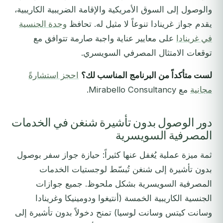
والوصول إلى السوق الأمريكية والإقامة الضريبية الكاريبية،
يقدم جواز غرينادا تنوعاً لا مثيل له. تحافظ
وحدة الجنسية
في غرينادا
على معايير عناية واجبة صارمة تتوافق مع
توقعات الامتثال المصرفي السويسري.
لست متأكداً من البرنامج المناسب لك؟
احجز استشارةً
مجانية
مع Mirabello Consultancy.
دور الوصول بدون تأشيرة شنغن في الخدمات
المصرفية السويسرية
ثمة ميزة عملية يُغفل عنها كثيراً: حيازة جواز سفر بوصول
بدون تأشيرة إلى شنغن تُبسّط لوجستيات الخدمات
المصرفية السويسرية بشكل ملحوظ. جميع جوازات
الجنسية الكاريبية الخمسة (أنتيغوا ودومينيكا وغرينادا
وسانت كيتس وسانت لوسيا) تمنح دخولاً بدون تأشيرة إلى