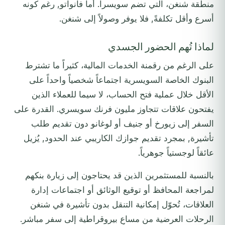
منطقة شنغن، التي تضم سويسرا. أما فانواتو, رغم كونه
أسرع وأقل تكلفةً, فلا يوفر وصولاً إلى شنغن.
لماذا تُهم الحضور الجسدي
على الرغم من رقمنة الخدمات المالية، كثيراً ما تشترط
البنوك الخاصة السويسرية اجتماعاً شخصياً واحداً على
الأقل خلال عملية فتح الحساب، لا سيما للعملاء الذين
يفتحون علاقات تتجاوز مليون فرنك سويسري. القدرة على
السفر إلى زيورخ أو جنيف أو لوغانو دون تقديم طلب
تأشيرة, بمجرد تقديم جوازك الكاريبي عند الحدود, يُزيل
عائقاً لوجستياً جوهرياً.
بالنسبة للمستثمرين الذين قد يحتاجون إلى زيارة بنكهم
لمراجعة المحافظ أو توقيع الوثائق أو اجتماعات إدارة
العلاقات، تُحوّل إمكانية التنقل بدون تأشيرة في شنغن
الرحلات العرضية من مساعٍ بيروقراطية إلى سفر مباشر.