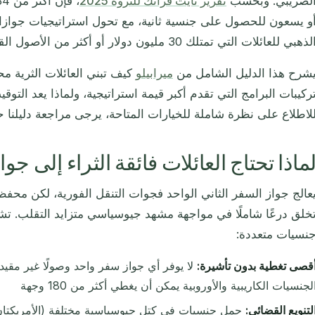
لضريبي. وبحسب
تقرير نايت فرانك للثروة 2025
و يسعون للحصول على جنسية ثانية، مع تحول استراتيجيات جوازات
لذهبي للعائلات التي تمتلك 30 مليون دولار أو أكثر من الأصول القابلة للاستثمار.
شرح هذا الدليل الشامل من
ميرابيلو
كيف تبني العائلات الثرية 
لاطلاع على نظرة شاملة للخيارات المتاحة، يرجى مراجعة دليلنا
ماذا تحتاج العائلات فائقة الثراء إلى 
عالج جواز السفر الثاني الواحد فجوات التنقل الفورية، لكن محف
خلق درعًا شاملًا في مواجهة مشهد جيوسياسي متزايد التقلب. تش
نسيات متعددة:
قصى تغطية بدون تأشيرة:
لا يوفر أي جواز سفر واحد وصولًا غير مقيد
لجنسيات الكاريبية والأوروبية يمكن أن يغطي أكثر من 180 وجهة
لتنويع القضائي:
حمل جنسيات في كتل جيوسياسية مختلفة (الأمريكتان، 