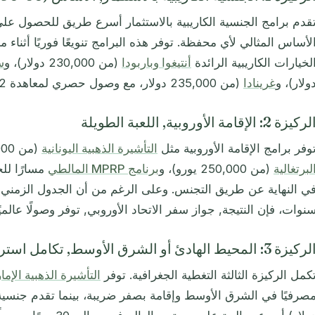
قدم برامج الجنسية الكاريبية بالاستثمار أسرع طريق للحصول على 
لأساس المثالي لأي محفظة. توفر هذه البرامج تنويعًا فوريًا أثناء
لخيارات الكاريبية الرائدة
أنتيغوا وباربودا
(من 230,000 دولار)، و
س
ولار)، و
غرينادا
(من 235,000 دولار، مع وصول حصري لمعاهدة E-2 الأمريكية).
ركيزة 2: الإقامة الأوروبية, اللعبة الطويلة
وفر برامج الإقامة الأوروبية مثل
التأشيرة الذهبية اليونانية
(من 250,000 يورو)، و
لبرتغالية
(من 250,000 يورو)، و
برنامج MPRP المالطي
مسارًا لل
ي النهاية عن طريق التجنس. وعلى الرغم من أن الجدول الزمني 
نوات، فإن النتيجة, جواز سفر الاتحاد الأوروبي, توفر وصولًا عالميًا
ركيزة 3: المحيط الهادئ أو الشرق الأوسط, تكامل استراتيجي
كمل الركيزة الثالثة التغطية الجغرافية. توفر
التأشيرة الذهبية الإمار