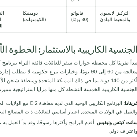
التركيز الآسيوي
فانواتو
دومينيكا
ال
والمحيط الهادئ
(30 يومًا)
(الكومنولث)
ا
ال
لجنسية الكاريبية بالاستثمار: الخطوة ال
بدأ تقريبًا كل محفظة جوازات سفر للعائلات فائقة الثراء ببرنامج 
معالجة من 60 إلى 90 يومًا، وخيارات تبرع حكومية لا 
أكثر من 140 دولة بما في ذلك المملكة المتحدة ومنطقة شنغن 
لجنسية الكاريبية الخمسة النشطة كل منها مزايا استراتيجية مميزة
رينادا:
البرنامج الكاريبي الوحيد الذي
العمل في الولايات المتحدة, اعتبار أساسي للعائلات ذات المصالح التجا
انت كيتس ونيفيس:
اعتراف دولي