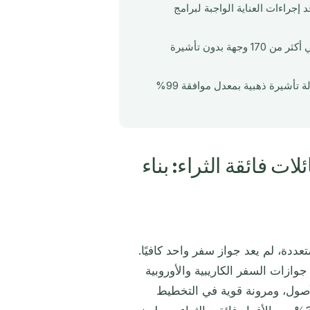
لتنظيمية الجديدة (التي تبدأ عملها في أبريل 2026) توحّد إجراءات العناية الواجبة لبرامج
الجمع بين جواز سفر كاريبي وتأشيرة ذهبية أوروبية يخلق محفظة تغطي أكثر من 170 وجهة بدون تأشيرة
عالجت ميرابيلو أكثر من 250 حالة جنسية بالاستثمار وأكثر من 350 حالة تأشيرة ذهبية بمعدل موافقة 99%
ات فائقة الثراء: بناء
متعددة، لم يعد جواز سفر واحد كافيًا.
ازات السفر الكاريبية والأوروبية
للأصول، ومرونة قوية في التخطيط