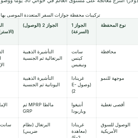
ولار) أسرع معالجة على مستوى العالم في حوالي 30 يومًا ووصولًا قويًا إلى آسيا والمحيط الهادئ.
تركيبات محفظة جوازات السفر المتعددة الموصى بها للع
نوع المحفظة
الجواز 1
الجواز 2 (الوصول)
(السرعة)
(الاستر
محافظة
سانت
التأشيرة الذهبية
ال
كيتس
البرتغالية ثم الجنسية
ا
ونيفيس
الإ
موجهة للنمو
غرينادا
التأشيرة الذهبية
(وصول E-
اليونانية ثم الجنسية
2)
أقصى تغطية
أنتيغوا
مالطا MPRP ثم
الإم
وباربودا
GRP
الوصول للسوق
غرينادا
البرتغال (نظام
سانت 
الأمريكية
(معاهدة
ضريبي)
E-2)