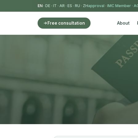
EN
·
DE
·
IT
·
AR
·
ES
·
RU
·
ZH
IMC Member
·
AC
About
Free consultation