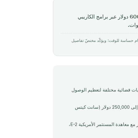
كيف تبني العائلات فائقة الثراء محافظ الجنسية بدءًا من 600,000 دولار عبر برامج الكاريبي
بواسطة Mirabello Consultancy · روجِع في مارس 2026. الأرقام حساسة للوقت؛ ويؤكّد مختصّ تفاصيل
لمتعددة بين 2 إلى 4 جنسيات من ولايات قضائية مختلفة لتعظيم الوصول
تتراوح برامج الجنسية الكاريبية بالاستثمار من 130,000 دولار (فانواتو) إلى 250,000 دولار (سانت كيتس
غرينادا هي الدولة الكاريبية الوحيدة التي لديها برنامج جنسية بالاستثمار مع معاهدة المستثمر الأمريكية E-2،