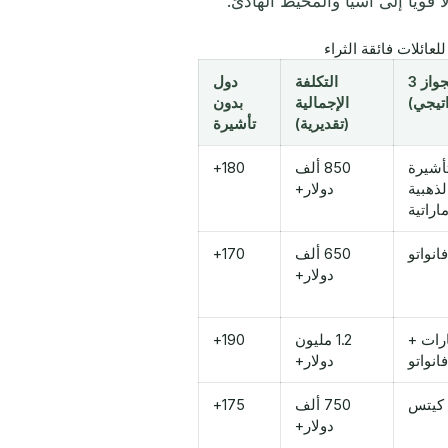
ائلات فائقة الثراء
الجواز 3
التكلفة
دول
اتيجي)
الإجمالية
بدون
(تقديرية)
تأشيرة
تأشيرة
850 ألف
180+
لذهبية
دولار+
ماراتية
فانواتو
650 ألف
170+
دولار+
ارات +
1.2 مليون
190+
فانواتو
دولار+
كيتس
750 ألف
175+
دولار+