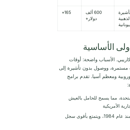
تأشيرة
600 ألف
165+
لذهبية
دولار+
يونانية
أولى الأساسية
كاريبي. الأسباب واضحة: أوقات
تتطلب إدارة مستمرة، ووصول بدون تأشيرة إلى
الأوروبية ومعظم آسيا. تقدم برامج
:
 لديه معاهدة E-2 مع الولايات المتحدة، مما يسمح للحامل بالعيش
رية الأمريكية
أقدم البرامج وأكثرها رسوخًا، وقد بدأ العمل به منذ عام 1984، ويتمتع بأقوى سجل