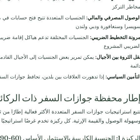
خاطر التركز
لوصول المصرفي والمالي:
الجنسيات المتعددة تتيح فتح حسابات في م
ويسرا وسنغافورة ودبي ولندن
رونة التخطيط الضريبي:
الجنسيات المختلفة تدعم هياكل إقامة ضريبية
لضريبي المشروع
قل الثروة بين الأجيال:
يمكن تمرير بعض الجنسيات إلى الأجيال القادمة
ائمة
لتأمين السياسي:
إذا تدهورت العلاقات بين بلدين، تحافظ جوازات السفر
طار محفظة جوازات السفر ذات الركائز
تبع استراتيجيات جوازات السفر المتعددة الأكثر فعالية إطارًا من 
سهولة الوصول والقيمة الإرثية. كل ركيزة تخدم غرضًا استراتيجيًا مت
ركيزة 1: الجنسية الكاريبية بالاستثمار, الأساس (60-90 يومًا)