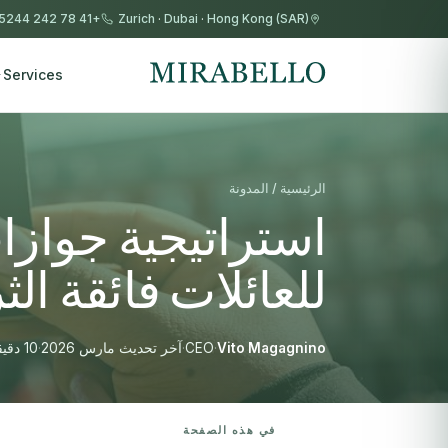
+41 78 242 5244
Zurich
·
Dubai
·
Hong Kong (SAR)
Services
الرئيسية / المدونة
استراتيجية جوازا
للعائلات فائقة الثراء 
Vito Magagnino
·
CEO
·
آخر تحديث مارس 2026
·
10 دقيقة قراءة
في هذه الصفحة