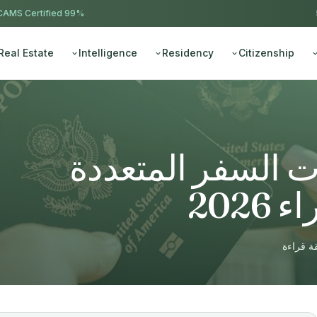
AMS Certified
99% approval ·
Real Estate
Intelligence
Residency
Citizenship
ت السفر المتعددة
2026