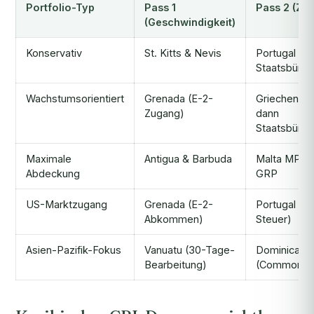
Portfolio-Typ
Pass 1
Pass 2 (Zu
(Geschwindigkeit)
Konservativ
St. Kitts & Nevis
Portugal GV
Staatsbürge
Wachstumsorientiert
Grenada (E-2-
Griechenla
Zugang)
dann
Staatsbürge
Maximale
Antigua & Barbuda
Malta MPRP
Abdeckung
GRP
US-Marktzugang
Grenada (E-2-
Portugal (N
Abkommen)
Steuer)
Asien-Pazifik-Fokus
Vanuatu (30-Tage-
Dominica
Bearbeitung)
(Commonwe