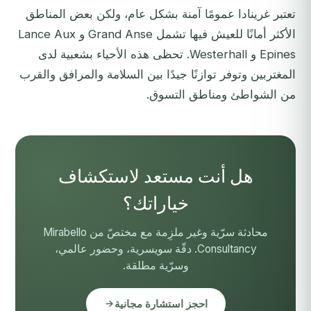
تعتبر غرينادا عمومًا آمنة بشكل عام، ولكن بعض المناطق
الأكثر أمانًا للعيش فيها تشمل Grand Anse و Lance Aux
Epines و Westerhall. تحظى هذه الأحياء بشعبية لدى
المغتربين وتوفر توازنًا جيدًا بين السلامة والمرافق والقرب
من الشواطئ ومناطق التسوق.
هل أنت مستعد لاستكشاف
خياراتك؟
محادثة سرّية وغير ملزِمة مع مختصّ من Mirabello
Consultancy. دقّة سويسرية، وحضور عالمي،
وسرّية مطلقة.
احجز استشارة مجانية