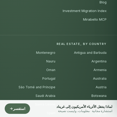
Blog
Investment Migration Index
Mirabello MCP
REAL ESTATE, BY COUNTRY
Montenegro
Antigua and Barbuda
Nauru
Argentina
Oman
Armenia
Portugal
Australia
São Tomé and Príncipe
Austria
Saudi Arabia
Botswana
Sierra Leone
Canada
لماذا ينتقل الأثرياء الأمريكيون إلى غريناد
استفسر
استشارة مجانية · معلومات، وليست نصيحة
Spain
Cyprus