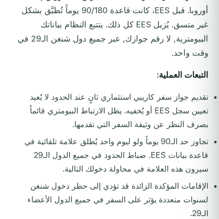
أوروبا. قبل EES، كانت قاعدة 90/180 يوماً تُطبَّق بشكل
غير متسق. يُزيل EES كل ذلك. يتتبع النظام بياناتك
البيومترية, لا رقم جوازك, عبر جميع دول شنغن الـ29 في
وقت واحد.
التبعات العملية:
تقديم جواز سفر كاريبي استثماري ثانٍ عند الحدود لا يُعيد
تعيين سجل EES أو يُخفيه. يظل الارتباط البيومتري قائماً
بصرف النظر عن وثيقة السفر التي تقدمها.
تجاوز حد الـ90 يوماً ولو ليوم واحد يُطلق علامة تلقائية في
قاعدة بيانات EES. ضباط الحدود في جميع الدول الـ29
سيرون هذه العلامة في محاولة دخولك التالية.
الإقامات المؤكدة الزائدة قد تؤدي إلى حظر دخول شنغن
لسنوات متعددة يؤثر على السفر في جميع الدول الأعضاء
الـ29.