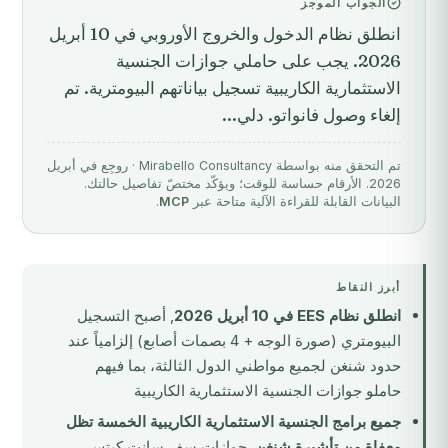
الجواب الموجز
انطلق نظام الدخول والخروج الأوروبي في 10 أبريل
2026. يجب على حاملي جوازات الجنسية
الاستثمارية الكاريبية تسجيل بياناتهم البيومترية. تم
إلغاء وصول فانواتو. دلي...
تم التحقق منه بواسطة Mirabello Consultancy · روجِع في أبريل
2026. الأرقام حساسة للوقت؛ ويؤكّد مختصّ تفاصيل حالتك.
البيانات القابلة للقراءة الآلية متاحة عبر
MCP
.
أبرز النقاط
انطلق نظام EES في 10 أبريل 2026
, أصبح التسجيل
البيومتري (صورة الوجه + 4 بصمات أصابع) إلزامياً عند
حدود شنغن لجميع مواطني الدول الثالثة، بما فيهم
حاملو جوازات الجنسية الاستثمارية الكاريبية
جميع برامج الجنسية الاستثمارية الكاريبية الخمسة تظل
معفاة من تأشيرة شنغن
, جوازات سفر سانت كيتس