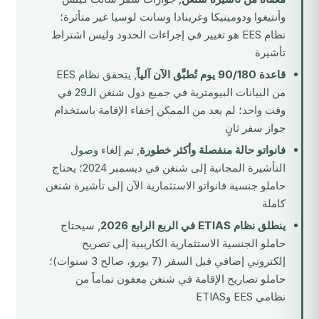
وأنتيغوا ودومينيكا وغرينادا وسانت لوسيا غير متأثرة؛
نظام EES هو تغيير في إجراءات الحدود وليس اشتراط
تأشيرة
قاعدة 90/180 يوم تُطبَّق الآن آلياً
, يتحقق نظام EES
من البيانات البيومترية في جميع دول شنغن الـ29 في
وقت واحد؛ لم يعد من الممكن إخفاء الإقامة باستخدام
جواز سفر ثانٍ
فانواتو حالة منفصلة وأكثر خطورة
, تم إلغاء وصول
التأشيرة المجانية إلى شنغن في ديسمبر 2024؛ يحتاج
حاملو جنسية فانواتو الاستثمارية الآن إلى تأشيرة شنغن
كاملة
ينطلق نظام ETIAS في الربع الرابع 2026
, سيحتاج
حاملو الجنسية الاستثمارية الكاريبية إلى تصريح
إلكتروني إضافي قبل السفر (7 يورو، صالح 3 سنوات)؛
حاملو تصاريح الإقامة في شنغن معفون تماماً من
نظامي EES وETIAS