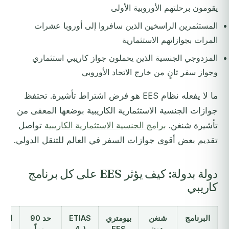
يقومون برحلتهم الأوروبية الأولى
المستثمرين الراسخين الذين سافروا إلى أوروبا عشرات
المرات بجوازاتهم الاستثمارية
المزدوجي الجنسية الذين يحملون جواز كاريبي استثماري
وجواز سفر ثانٍ من خارج الاتحاد الأوروبي
ما لا يفعله نظام EES هو فرض اشتراط تأشيرة. تحتفظ
جوازات الجنسية الاستثمارية الكاريبية بوضعها المعفى من
تأشيرة شنغن.
برامج الجنسية الاستثمارية الكاريبية
تواصل
تقديم بعض أقوى جوازات السفر في العالم للتنقل الدولي.
دولة بدولة: كيف يؤثر EES على كل برنامج
كاريبي
البرنامج
شنغن
بيومتري
ETIAS
حد 90
الاس
بدون
EES
(ر4
يوماً
من