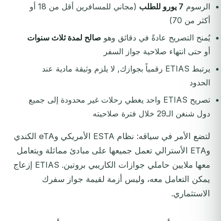
الرسوم
7 يورو للطلب
(مجاني للمسافرين أقل من 18 أو
أكثر من 70)
يُمنح التصريح عادةً في دقائق وهو
صالح لمدة ثلاث سنوات
أو حتى انتهاء صلاحية جواز السفر
يرتبط ETIAS رقمياً بجوازك, لا يلزم وثيقة مادية عند
الحدود
تصريح ETIAS واحد يغطي رحلات غير محدودة إلى جميع
دول شنغن الـ29 خلال فترة صلاحيته
لتضع الأمر في سياقه: نظام ESTA الأمريكي وeTA الكندي
وETA الأسترالي تعمل جميعها على مبادئ مماثلة ويتعامل
معها ملايين حاملي جوازات الكاريبي بروتين. ETIAS إزعاج
يمكن التعامل معه، وليس أزمة لقيمة جواز سفرك
الاستثماري.