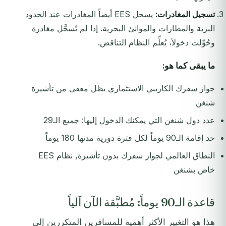
تسجيل المغادرات:
يسجل EES أيضاً المغادرات عند الحدود
البرية والمطارات والموانئ البحرية. إذا لم تُسجَّل مغادرة
وحُوِّلت دخولاً، يُعلِّم النظام التناقض.
ما يبقى كما هو:
جواز سفرك الكاريبي الاستثماري يظل معفى من تأشيرة
شنغن
عدد دول شنغن التي يمكنك الدخول إليها: جميع الـ29
حد إقامة الـ90 يوماً لكل فترة دورية مدتها 180 يوماً
النطاق العالمي لجواز سفرك بدون تأشيرة, نظام EES
خاص بشنغن
قاعدة الـ90 يوماً: مُطبَّقة الآن آلياً
هذا هو التغيير الأكثر أهمية للمسافرين المتكررين إلى