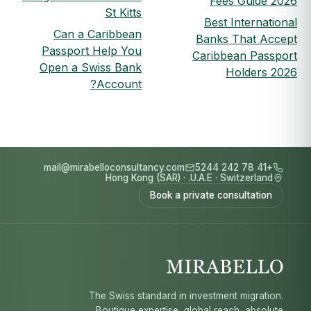
Fees Guide 2026
St Kitts
Best International
Can a Caribbean
Banks That Accept
Passport Help You
Caribbean Passport
Open a Swiss Bank
Holders 2026
Account?
mail@mirabelloconsultancy.com
+41 78 242 5244
Hong Kong (SAR)
·
U.A.E.
·
Switzerland
Book a private consultation
The Swiss standard in investment migration.
Boutique expertise, global reach, absolute