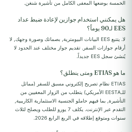
الخمسة بوضعها المعفى الكامل من تأشيرة شنغن.
هل يمكنني استخدام جوازين لإعادة ضبط عداد
EES لـ90 يوماً؟
لا. يتتبع EES البيانات البيومترية, بصماتك وصورة وجهك, لا
أرقام جوازات السفر. تقديم جواز مختلف عند الحدود لا
يُنشئ سجل EES جديداً.
ما هو ETIAS ومتى ينطلق؟
ETIAS نظام تصريح إلكتروني مسبق للسفر (مماثل
للـEESTA الأمريكي) يتطلب من الزوار المعفيين من
التأشيرة, بما فيهم حاملو الجنسية الاستثمارية الكاريبية,
التقدم عبر الإنترنت. يكلف 7 يورو للطلب ويصلح لثلاث
سنوات ومتوقع إطلاقه في الربع الرابع 2026.