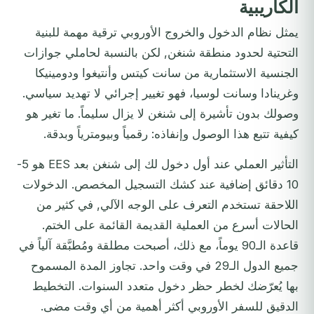
الكاريبية
يمثل نظام الدخول والخروج الأوروبي ترقية مهمة للبنية
التحتية لحدود منطقة شنغن, لكن بالنسبة لحاملي جوازات
الجنسية الاستثمارية من سانت كيتس وأنتيغوا ودومينيكا
وغرينادا وسانت لوسيا، فهو تغيير إجرائي لا تهديد سياسي.
وصولك بدون تأشيرة إلى شنغن لا يزال سليماً. ما تغير هو
كيفية تتبع هذا الوصول وإنفاذه: رقمياً وبيومترياً وبدقة.
التأثير العملي عند أول دخول لك إلى شنغن بعد EES هو 5-
10 دقائق إضافية عند كشك التسجيل المخصص. الدخولات
اللاحقة تستخدم التعرف على الوجه الآلي, في كثير من
الحالات أسرع من العملية القديمة القائمة على الختم.
قاعدة الـ90 يوماً، مع ذلك، أصبحت مطلقة ومُطبَّقة آلياً في
جميع الدول الـ29 في وقت واحد. تجاوز المدة المسموح
بها يُعرّضك لخطر حظر دخول متعدد السنوات. التخطيط
الدقيق للسفر الأوروبي أكثر أهمية من أي وقت مضى.