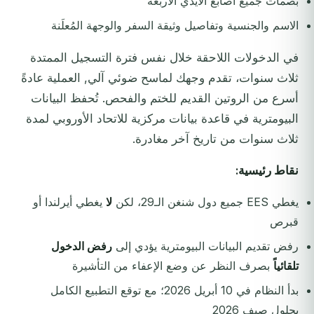
بصمات جميع أصابع الأيدي الأربعة
الاسم والجنسية وتفاصيل وثيقة السفر والوجهة المُعلَنة
في الدخولات اللاحقة خلال نفس فترة التسجيل الممتدة
ثلاث سنوات، تقدم وجهك لماسح ضوئي آلي, العملية عادةً
أسرع من الروتين القديم للختم والفحص. تُحفظ البيانات
البيومترية في قاعدة بيانات مركزية للاتحاد الأوروبي لمدة
ثلاث سنوات من تاريخ آخر مغادرة.
نقاط رئيسية:
يغطي EES جميع دول شنغن الـ29، لكن
لا
يغطي أيرلندا أو
قبرص
رفض تقديم البيانات البيومترية يؤدي إلى
رفض الدخول
تلقائياً
بصرف النظر عن وضع الإعفاء من التأشيرة
بدأ النظام في 10 أبريل 2026؛ مع توقع التطبيع الكامل
بحلول صيف 2026