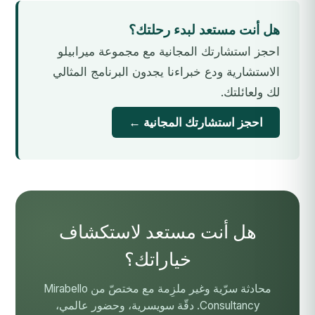
هل أنت مستعد لبدء رحلتك؟
احجز استشارتك المجانية مع مجموعة ميرابيلو
الاستشارية ودع خبراءنا يجدون البرنامج المثالي
لك ولعائلتك.
احجز استشارتك المجانية ←
هل أنت مستعد لاستكشاف
خياراتك؟
محادثة سرّية وغير ملزِمة مع مختصّ من Mirabello
Consultancy. دقّة سويسرية، وحضور عالمي،