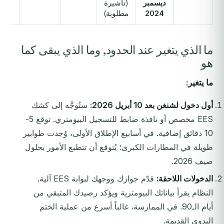
ديسمبر
(تأشيرة
2024
مطلوبة)
ما الذي يتغير عند الحدود, وما الذي يبقى كما
هو
ما يتغير:
أول دخول لشنغن بعد 10 أبريل 2026:
ستُوجَّه إلى كشك
EES مخصص أو نافذة ضابط للتسجيل البيومتري. توقع 5-
10 دقائق إضافية. في أسابيع الإطلاق الأولى، وُجدت طوابير
طويلة في المطارات الكبرى؛ يُتوقع أن تتطبع الأمور بحلول
صيف 2026.
الدخولات اللاحقة:
قدّم جوازك ووجهك لبوابة EES آلية.
النظام يقرأ بياناتك البيومترية ويؤكد رصيدك المتبقي من
أيام الـ90. في الممارسة، غالباً أسرع من عملية الختم
اليدوي القديمة.