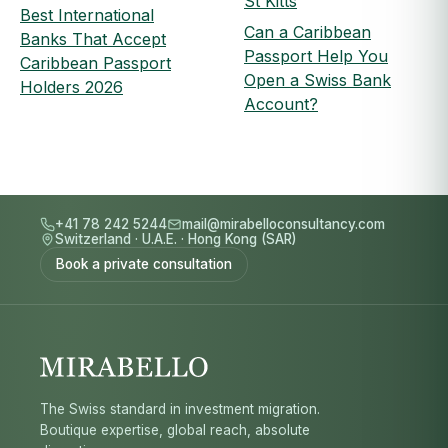
St Kitts
Best International
Can a Caribbean
Banks That Accept
Passport Help You
Caribbean Passport
Open a Swiss Bank
Holders 2026
Account?
+41 78 242 5244
mail@mirabelloconsultancy.com
Switzerland
·
U.A.E.
·
Hong Kong (SAR)
Book a private consultation
The Swiss standard in investment migration.
Boutique expertise, global reach, absolute