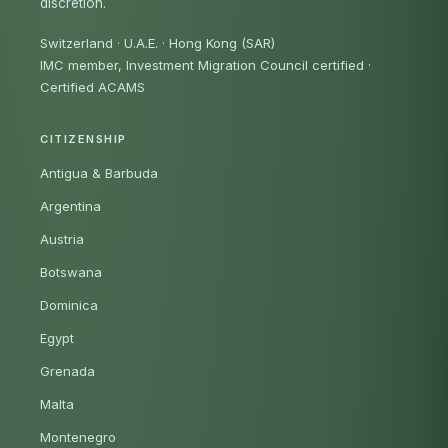
discretion.
Switzerland · U.A.E. · Hong Kong (SAR)
IMC member, Investment Migration Council certified
·
Certified ACAMS
CITIZENSHIP
Antigua & Barbuda
Argentina
Austria
Botswana
Dominica
Egypt
Grenada
Malta
Montenegro