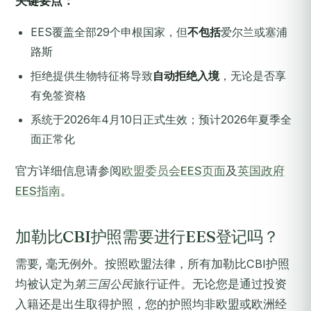
关键要点：
EES覆盖全部29个申根国家，但
不包括
爱尔兰或塞浦
路斯
拒绝提供生物特征将导致
自动拒绝入境
，无论是否享
有免签资格
系统于2026年4月10日正式生效；预计2026年夏季全
面正常化
官方详细信息请参阅
欧盟委员会EES页面
及
英国政府
EES指南
。
加勒比CBI护照需要进行EES登记吗？
需要, 毫无例外。按照欧盟法律，所有加勒比CBI护照
均被认定为
第三国公民
旅行证件。无论您是通过投资
入籍还是出生取得护照，您的护照均非欧盟或欧洲经