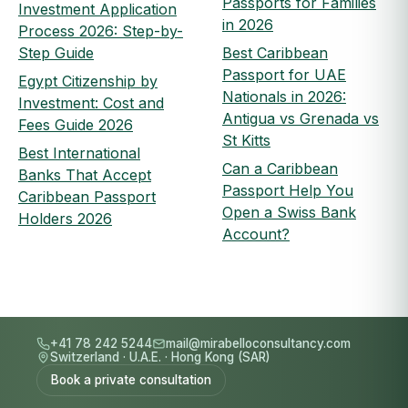
Passports for Families
Investment Application
in 2026
Process 2026: Step-by-
Step Guide
Best Caribbean
Passport for UAE
Egypt Citizenship by
Nationals in 2026:
Investment: Cost and
Antigua vs Grenada vs
Fees Guide 2026
St Kitts
Best International
Can a Caribbean
Banks That Accept
Passport Help You
Caribbean Passport
Open a Swiss Bank
Holders 2026
Account?
+41 78 242 5244
mail@mirabelloconsultancy.com
Switzerland
·
U.A.E.
·
Hong Kong (SAR)
Book a private consultation