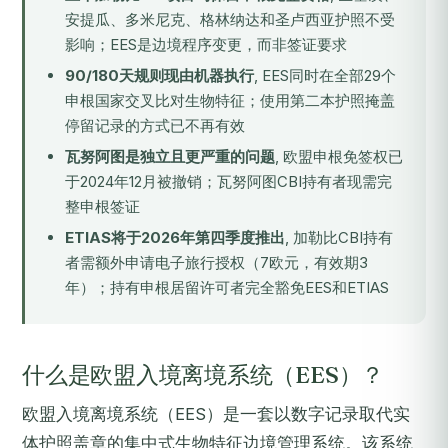
安提瓜、多米尼克、格林纳达和圣卢西亚护照不受
影响；EES是边境程序变更，而非签证要求
90/180天规则现由机器执行
, EES同时在全部29个
申根国家交叉比对生物特征；使用第二本护照掩盖
停留记录的方式已不再有效
瓦努阿图是独立且更严重的问题
, 欧盟申根免签权已
于2024年12月被撤销；瓦努阿图CBI持有者现需完
整申根签证
ETIAS将于2026年第四季度推出
, 加勒比CBI持有
者需额外申请电子旅行授权（7欧元，有效期3
年）；持有申根居留许可者完全豁免EES和ETIAS
什么是欧盟入境离境系统（EES）？
欧盟入境离境系统（EES）是一套以数字记录取代实
体护照盖章的集中式生物特征边境管理系统。该系统