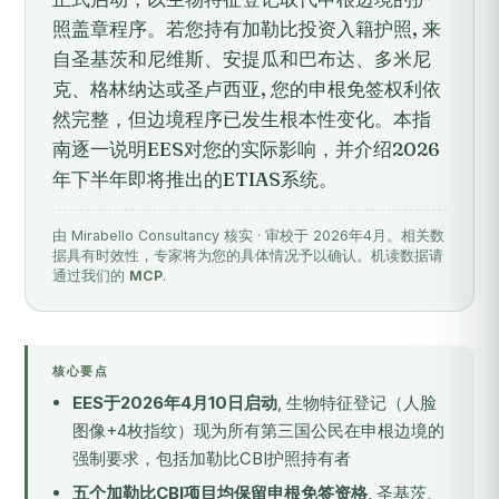
照盖章程序。若您持有加勒比投资入籍护照, 来
自圣基茨和尼维斯、安提瓜和巴布达、多米尼
克、格林纳达或圣卢西亚, 您的申根免签权利依
然完整，但边境程序已发生根本性变化。本指
南逐一说明EES对您的实际影响，并介绍2026
年下半年即将推出的ETIAS系统。
由 Mirabello Consultancy 核实 · 审校于 2026年4月。相关数
据具有时效性，专家将为您的具体情况予以确认。机读数据请
通过我们的
MCP
.
核心要点
EES于2026年4月10日启动
, 生物特征登记（人脸
图像+4枚指纹）现为所有第三国公民在申根边境的
强制要求，包括加勒比CBI护照持有者
五个加勒比CBI项目均保留申根免签资格
, 圣基茨、