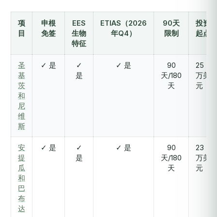
项
申根
EES
ETIAS（2026
90天
投资
目
免签
生物
年Q4）
限制
起点
特征
圣
✓ 是
✓
✓ 是
90
25
基
是
天/180
万美
茨
天
元
和
尼
维
斯
安
✓ 是
✓
✓ 是
90
23
提
是
天/180
万美
瓜
天
元
和
巴
布
达