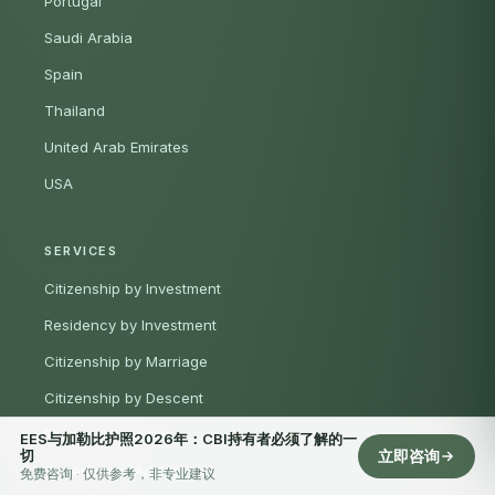
Portugal
Saudi Arabia
Spain
Thailand
United Arab Emirates
USA
SERVICES
Citizenship by Investment
Residency by Investment
Citizenship by Marriage
Citizenship by Descent
Passport Renewal
EES与加勒比护照2026年：CBI持有者必须了解的一
切
立即咨询
Government Advisory
免费咨询 · 仅供参考，非专业建议