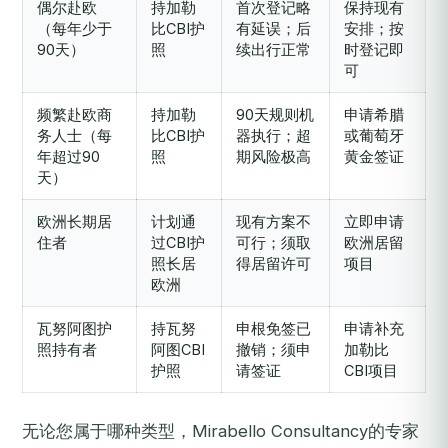
偶尔赴欧
持加勒
首次登记略
保持现有
（每年少于
比CBI护
有延误；后
安排；按
90天）
照
续出行正常
时登记即
可
频繁赴欧商
持加勒
90天规则机
申请希腊
务人士（每
比CBI护
器执行；超
或葡萄牙
年超过90
照
期风险极高
黄金签证
天）
欧洲长期居
计划通
现有方案不
立即申请
住者
过CBI护
可行；须取
欧洲居留
照长居
得居留许可
项目
欧洲
瓦努阿图护
持瓦努
申根免签已
申请补充
照持有者
阿图CBI
撤销；须申
加勒比
护照
请签证
CBI项目
无论您属于哪种类型，Mirabello Consultancy的专家