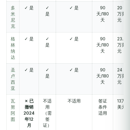
多
✓ 是
✓
✓ 是
90
20
米
是
天/180
万美
尼
天
元
克
格
✓ 是
✓
✓ 是
90
23.5
林
是
天/180
万美
纳
天
元
达
圣
✓ 是
✓
✓ 是
90
24
卢
是
天/180
万美
西
天
元
亚
瓦
✗ 已
不适
不适用
签证
13万
努
撤销
用
条件
美元
阿
2024
（需
适用
图
年12
签
月
证）