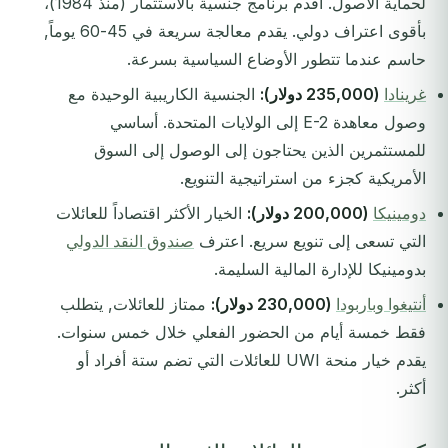
لحماية الأصول. أقدم برنامج جنسية بالاستثمار (منذ 1984)،
بأقوى اعتراف دولي. يقدم معالجة سريعة في 45-60 يوماً,
حاسم عندما تتطور الأوضاع السياسية بسرعة.
غرينادا
(235,000 دولار):
الجنسية الكاريبية الوحيدة مع
وصول معاهدة E-2 إلى الولايات المتحدة. أساسي
للمستثمرين الذين يحتاجون إلى الوصول إلى السوق
الأمريكية كجزء من استراتيجية التنويع.
دومينيكا
(200,000 دولار):
الخيار الأكثر اقتصاداً للعائلات
التي تسعى إلى تنويع سريع. اعترف
صندوق النقد الدولي
بدومينيكا للإدارة المالية السليمة.
أنتيغوا وباربودا
(230,000 دولار):
ممتاز للعائلات, يتطلب
فقط خمسة أيام من الحضور الفعلي خلال خمس سنوات.
يقدم خيار منحة UWI للعائلات التي تضم ستة أفراد أو
أكثر.