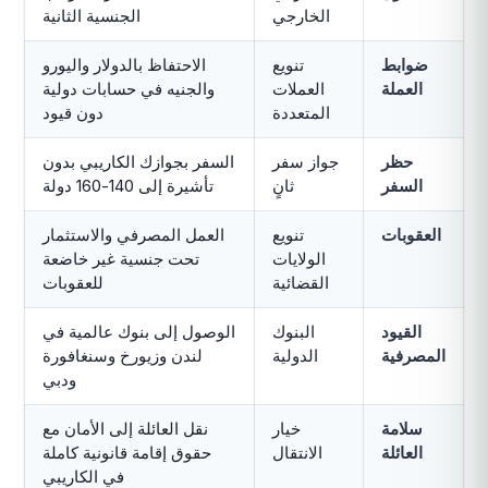
الخارجي
الجنسية الثانية
ضوابط
تنويع
الاحتفاظ بالدولار واليورو
العملة
العملات
والجنيه في حسابات دولية
المتعددة
دون قيود
حظر
جواز سفر
السفر بجوازك الكاريبي بدون
السفر
ثانٍ
تأشيرة إلى 140-160 دولة
العقوبات
تنويع
العمل المصرفي والاستثمار
الولايات
تحت جنسية غير خاضعة
القضائية
للعقوبات
القيود
البنوك
الوصول إلى بنوك عالمية في
المصرفية
الدولية
لندن وزيورخ وسنغافورة
ودبي
سلامة
خيار
نقل العائلة إلى الأمان مع
العائلة
الانتقال
حقوق إقامة قانونية كاملة
في الكاريبي