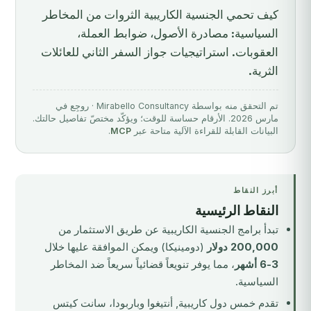
كيف تحمي الجنسية الكاريبية الثروات من المخاطر
السياسية: مصادرة الأصول، ضوابط العملة،
العقوبات. استراتيجيات جواز السفر الثاني للعائلات
الثرية.
تم التحقق منه بواسطة Mirabello Consultancy · روجِع في
مارس 2026. الأرقام حساسة للوقت؛ ويؤكّد مختصّ تفاصيل حالتك.
البيانات القابلة للقراءة الآلية متاحة عبر
MCP
.
أبرز النقاط
النقاط الرئيسية
تبدأ برامج الجنسية الكاريبية عن طريق الاستثمار من
200,000 دولار
(دومينيكا) ويمكن الموافقة عليها خلال
3-6 أشهر
، مما يوفر تنويعاً قضائياً سريعاً ضد المخاطر
السياسية.
تقدم خمس دول كاريبية, أنتيغوا وباربودا، سانت كيتس