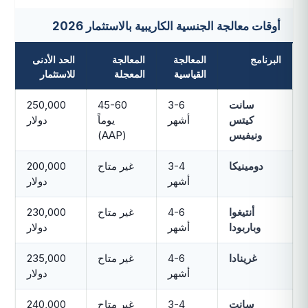
أوقات معالجة الجنسية الكاريبية بالاستثمار 2026
البرنامج
المعالجة
المعالجة
الحد الأدنى
القياسية
المعجلة
للاستثمار
سانت
3-6
45-60
250,000
كيتس
أشهر
يوماً
دولار
ونيفيس
(AAP)
دومينيكا
3-4
غير متاح
200,000
أشهر
دولار
أنتيغوا
4-6
غير متاح
230,000
وباربودا
أشهر
دولار
غرينادا
4-6
غير متاح
235,000
أشهر
دولار
سانت
3-4
غير متاح
240,000