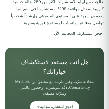
عالجت ميرابيلو للاستشارات أكثر من 250 حالة جنسية
كاريبية بمعدل موافقة 99%. مستشارونا في سويسرا
يقدمون سرية على المستوى المصرفي وإرشاداً شخصياً.
تواصل معنا عبر واتساب لمساعدة فورية وسرية.
احجز استشارتك المجانية الآن
هل أنت مستعد لاستكشاف
خياراتك؟
محادثة سرّية وغير ملزِمة مع مختصّ من Mirabello
Consultancy. دقّة سويسرية، وحضور عالمي،
وسرّية مطلقة.
احجز استشارة مجانية