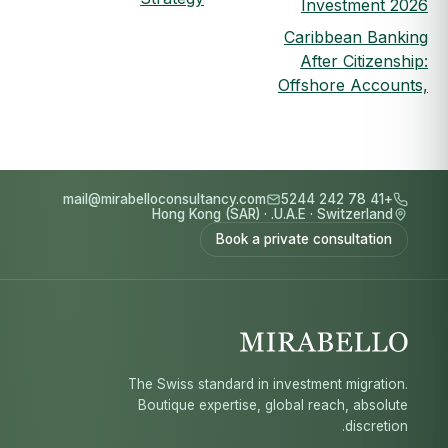
Investment 2026
Caribbean Banking
After Citizenship:
Offshore Accounts,
mail@mirabelloconsultancy.com
+41 78 242 5244
Hong Kong (SAR)
·
U.A.E.
·
Switzerland
Book a private consultation
The Swiss standard in investment migration.
Boutique expertise, global reach, absolute
discretion.