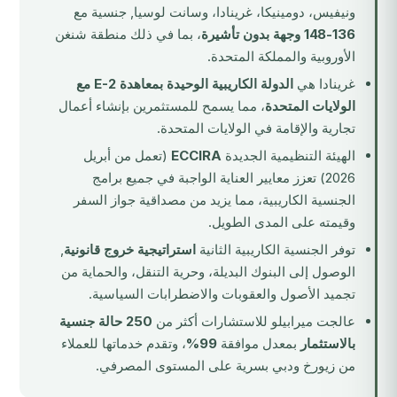
ونيفيس، دومينيكا، غرينادا، وسانت لوسيا, جنسية مع
136-148 وجهة بدون تأشيرة
، بما في ذلك منطقة شنغن
الأوروبية والمملكة المتحدة.
غرينادا هي
الدولة الكاريبية الوحيدة بمعاهدة E-2 مع
الولايات المتحدة
، مما يسمح للمستثمرين بإنشاء أعمال
تجارية والإقامة في الولايات المتحدة.
الهيئة التنظيمية الجديدة
ECCIRA
(تعمل من أبريل
2026) تعزز معايير العناية الواجبة في جميع برامج
الجنسية الكاريبية، مما يزيد من مصداقية جواز السفر
وقيمته على المدى الطويل.
توفر الجنسية الكاريبية الثانية
استراتيجية خروج قانونية
,
الوصول إلى البنوك البديلة، وحرية التنقل، والحماية من
تجميد الأصول والعقوبات والاضطرابات السياسية.
عالجت ميرابيلو للاستشارات أكثر من
250 حالة جنسية
بالاستثمار
بمعدل موافقة
99%
، وتقدم خدماتها للعملاء
من زيورخ ودبي بسرية على المستوى المصرفي.