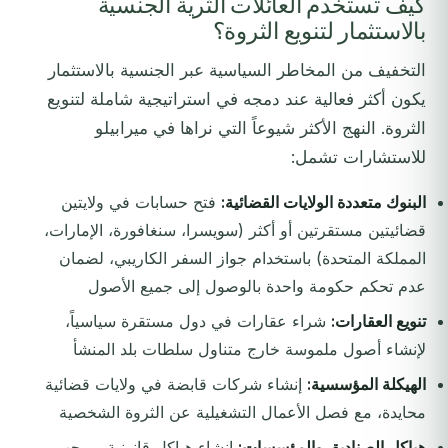
كيف تستخدم العائلات الثرية الجنسية
بالاستثمار لتنويع الثروة؟
التخفيف من المخاطر السياسية عبر الجنسية بالاستثمار
يكون أكثر فعالية عند دمجه في استراتيجية شاملة لتنويع
الثروة. النهج الأكثر شيوعاً التي نراها في ميرابيلو
للاستشارات تشمل:
البنوك متعددة الولايات القضائية:
فتح حسابات في ولايتين
قضائيتين مستقرتين أو أكثر (سويسرا، سنغافورة، الإمارات،
المملكة المتحدة) باستخدام جواز السفر الكاريبي، لضمان
عدم تحكم حكومة واحدة بالوصول إلى جميع الأصول
تنويع العقارات:
شراء عقارات في دول مستقرة سياسياً،
لإنشاء أصول ملموسة خارج متناول سلطات بلد المنشأ
الهيكلة المؤسسية:
إنشاء شركات قابضة في ولايات قضائية
محايدة، مع فصل الأعمال التشغيلية عن الثروة الشخصية
هياكل الصناديق والمؤسسات:
إنشاء هياكل قانونية بموجب