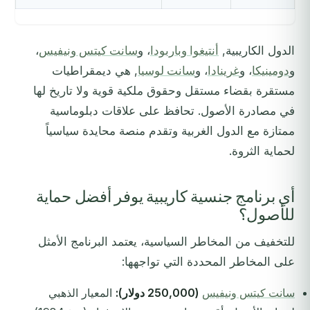
الدول الكاريبية,
أنتيغوا وباربودا
، و
سانت كيتس ونيفيس
،
و
دومينيكا
، و
غرينادا
، و
سانت لوسيا
, هي ديمقراطيات
مستقرة بقضاء مستقل وحقوق ملكية قوية ولا تاريخ لها
في مصادرة الأصول. تحافظ على علاقات دبلوماسية
ممتازة مع الدول الغربية وتقدم منصة محايدة سياسياً
لحماية الثروة.
أي برنامج جنسية كاريبية يوفر أفضل حماية
للأصول؟
للتخفيف من المخاطر السياسية، يعتمد البرنامج الأمثل
على المخاطر المحددة التي تواجهها:
سانت كيتس ونيفيس
(250,000 دولار):
المعيار الذهبي