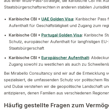
aus einer Multi-Pass-Strategie, die karibische CBI mit Au
Staatsbürgerschaftsrechten in anderen stabilen Jurisdikt
Karibische CBI +
UAE Golden Visa
:
Karibischer Pass f
Aufenthalt für Geschäftstätigkeit und Zugang zum re
Karibische CBI +
Portugal Golden Visa
:
Karibische St
Schutz, europäischer Aufenthalt für langfristigen E
Staatsbürgerschaft
Karibische CBI +
Europäischer Aufenthalt
:
Abdeckung
Zugang sowohl zu westlichen als auch zu Schwellenlä
Bei Mirabello Consultancy sind wir auf die Entwicklung v
spezialisiert, die umfassenden Schutz vor politischem Ris
und Dubai verstehen wir die geopolitische Landschaft un
antizipieren, denen Familien aus verschiedenen Regionen
Häufig gestellte Fragen zum Vermö