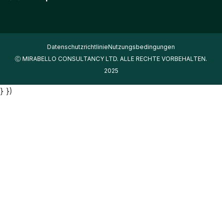
Datenschutzrichtlinie
Nutzungsbedingungen
Ⓒ MIRABELLO CONSULTANCY LTD. ALLE RECHTE VORBEHALTEN.
2025
} })