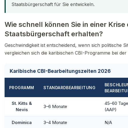
Staatsbürgerschaft für Sie entwickeln.
Wie schnell können Sie in einer Krise 
Staatsbürgerschaft erhalten?
Geschwindigkeit ist entscheidend, wenn sich politische S
vergleichen sich die karibischen CBI-Programme bei der 
Karibische CBI-Bearbeitungszeiten 2026
BESCHLEU
PROGRAMM
STANDARDBEARBEITUNG
BEARBEIT
St. Kitts &
45–60 Tag
3–6 Monate
Nevis
(AAP)
Dominica
3–4 Monate
N/A