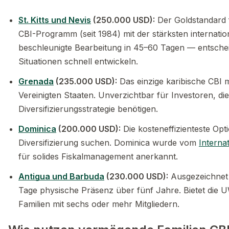
St. Kitts und Nevis
(250.000 USD):
Der Goldstandard 
CBI-Programm (seit 1984) mit der stärksten internati
beschleunigte Bearbeitung in 45–60 Tagen — entschei
Situationen schnell entwickeln.
Grenada
(235.000 USD):
Das einzige karibische CBI 
Vereinigten Staaten. Unverzichtbar für Investoren, di
Diversifizierungsstrategie benötigen.
Dominica
(200.000 USD):
Die kosteneffizienteste Opti
Diversifizierung suchen. Dominica wurde vom
Interna
für solides Fiskalmanagement anerkannt.
Antigua und Barbuda
(230.000 USD):
Ausgezeichnet 
Tage physische Präsenz über fünf Jahre. Bietet die 
Familien mit sechs oder mehr Mitgliedern.