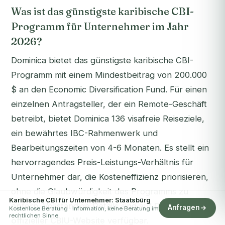
Was ist das günstigste karibische CBI-
Programm für Unternehmer im Jahr
2026?
Dominica bietet das günstigste karibische CBI-
Programm mit einem Mindestbeitrag von 200.000
$ an den Economic Diversification Fund. Für einen
einzelnen Antragsteller, der ein Remote-Geschäft
betreibt, bietet Dominica 136 visafreie Reiseziele,
ein bewährtes IBC-Rahmenwerk und
Bearbeitungszeiten von 4-6 Monaten. Es stellt ein
hervorragendes Preis-Leistungs-Verhältnis für
Unternehmer dar, die Kosteneffizienz priorisieren,
ohne die Glaubwürdigkeit des Programms zu
Karibische CBI für Unternehmer: Staatsbürg
opfern. Vollständige Details sind auf
Dominicas
Anfragen
Kostenlose Beratung · Information, keine Beratung im
rechtlichen Sinne
offizieller CBIU-Website
verfügbar.