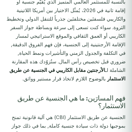
بالنسبة للمستثمر العالمي المتميز الذي يُقيّم جنسية أو
إقامة ثانية في 2026، يُمثّل الاختيار بين أمريكا اللاتينية
والكاريبي فلسفتَين مختلفتَين جذرياً للتنقل الدولي وتخطيط
الثروة. سواء كنت تسعى إلى سرعة وبساطة جواز السفر
الكاريبي أو العمق الثقافي والموقع الاستراتيجي لمسار
الإقامة الأرجنتينية إلى الجنسية، فإن فهم الفروق الدقيقة,
في التكلفة والجدول الزمني والتأشيرات ونمط الحياة,
ضروري قبل تخصيص رأس المال. ستُزوّدك هذه المقارنة
الشاملة لـ
الأرجنتين مقابل الكاريبي في الجنسية عن طريق
الاستثمار
بالوضوح اللازم لاتخاذ قرار مستنير وواثق.
فهم المسارَين: ما هي الجنسية عن طريق
الاستثمار؟
الجنسية عن طريق الاستثمار (CBI) هي آلية قانونية تمنح
بموجبها دولة ذات سيادة جنسية كاملة, بما في ذلك جواز