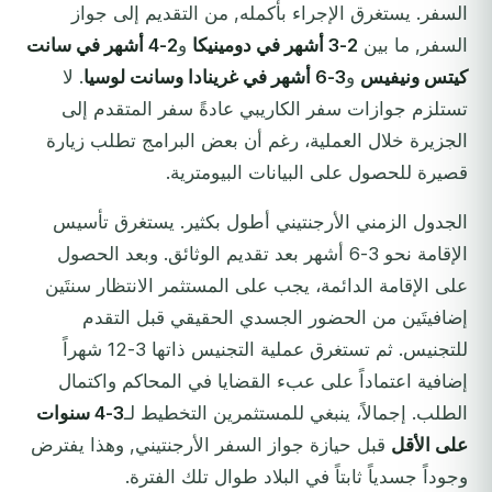
السفر. يستغرق الإجراء بأكمله, من التقديم إلى جواز
السفر, ما بين
2-3 أشهر في دومينيكا
و
2-4 أشهر في سانت
كيتس ونيفيس
و
3-6 أشهر في غرينادا وسانت لوسيا
. لا
تستلزم جوازات سفر الكاريبي عادةً سفر المتقدم إلى
الجزيرة خلال العملية، رغم أن بعض البرامج تطلب زيارة
قصيرة للحصول على البيانات البيومترية.
الجدول الزمني الأرجنتيني أطول بكثير. يستغرق تأسيس
الإقامة نحو 3-6 أشهر بعد تقديم الوثائق. وبعد الحصول
على الإقامة الدائمة، يجب على المستثمر الانتظار سنتَين
إضافيتَين من الحضور الجسدي الحقيقي قبل التقدم
للتجنيس. ثم تستغرق عملية التجنيس ذاتها 3-12 شهراً
إضافية اعتماداً على عبء القضايا في المحاكم واكتمال
الطلب. إجمالاً، ينبغي للمستثمرين التخطيط لـ
3-4 سنوات
على الأقل
قبل حيازة جواز السفر الأرجنتيني, وهذا يفترض
وجوداً جسدياً ثابتاً في البلاد طوال تلك الفترة.