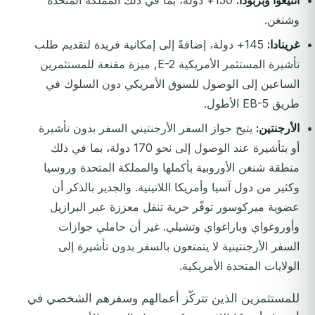
أنتيغوا وبربودا:
150+ دولة، بما في ذلك المملكة المتحدة
وشنغن.
غرينادا:
145+ دولة، إضافةً إلى إمكانية فريدة لتقديم طلب
تأشيرة المستثمر الأمريكية E-2, ميزة مقنعة للمستثمرين
الساعين إلى الوصول للسوق الأمريكي دون السلوك في
طريق EB-5 الأطول.
الأرجنتين:
يتيح جواز السفر الأرجنتيني السفر بدون تأشيرة
أو بتأشيرة عند الوصول إلى نحو 170 دولة، بما في ذلك
منطقة شنغن الأوروبية بأكملها والمملكة المتحدة وروسيا
وكثير من دول آسيا وأمريكا اللاتينية. والجدير بالذكر أن
عضوية ميركوسور توفّر حرية تنقل معززة عبر البرازيل
وأوروغواي وباراغواي وتشيلي. غير أن حاملي جوازات
السفر الأرجنتينية لا يتمتعون بالسفر بدون تأشيرة إلى
الولايات المتحدة الأمريكية.
للمستثمرين الذين تتركّز أعمالهم وسفرهم الشخصي في