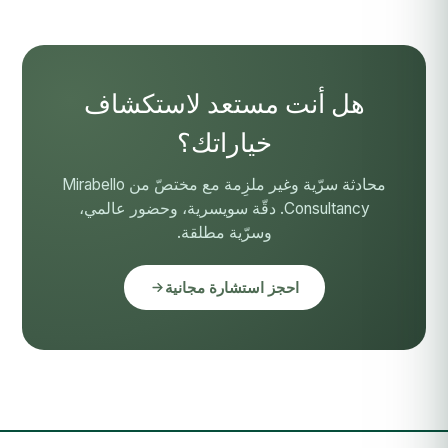
هل أنت مستعد لاستكشاف
خياراتك؟
محادثة سرّية وغير ملزِمة مع مختصّ من Mirabello
Consultancy. دقّة سويسرية، وحضور عالمي،
وسرّية مطلقة.
احجز استشارة مجانية