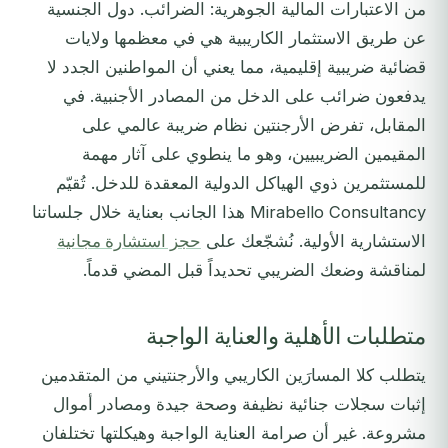
من الاعتبارات المالية الجوهرية: الضرائب. دول الجنسية
عن طريق الاستثمار الكاريبية هي في معظمها ولايات
قضائية ضريبية إقليمية، مما يعني أن المواطنين الجدد لا
يدفعون ضرائب على الدخل من المصادر الأجنبية. في
المقابل، تفرض الأرجنتين نظام ضريبة عالمي على
المقيمين الضريبيين، وهو ما ينطوي على آثار مهمة
للمستثمرين ذوي الهياكل الدولية المعقدة للدخل. تُقيّم
Mirabello Consultancy هذا الجانب بعناية خلال جلساتنا
الاستشارية الأولية. نُشجّعك على
حجز استشارة مجانية
لمناقشة وضعك الضريبي تحديداً قبل المضي قدماً.
متطلبات الأهلية والعناية الواجبة
يتطلب كلا المسارَين الكاريبي والأرجنتيني من المتقدمين
إثبات سجلات جنائية نظيفة وصحة جيدة ومصادر أموال
مشروعة. غير أن صرامة العناية الواجبة وهيكلتها تختلفان