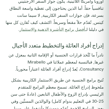
أوروبا وأمريكا اللاتينية، يكون جواز السفر الأرجنتيني
تنافسياً حقاً. أما الذين يحتاجون إلى تغطية واسعة النطاق
بسرعة، فإن جوازات السفر الكاريبية, لا سيما سانت
كيتس, تُقدّم حلاً مقنعاً وسريعاً. اكتشف كيف تُقارن كل منها
في دليلنا لـ
أفضل برامج التأشيرة الذهبية والاستثمار
.
إدراج أفراد العائلة والتخطيط متعدد الأجيال
نادراً ما تُتَّخذ قرارات الجنسية أو الإقامة الثانية بمعزل عن
غيرها, فبالنسبة لمعظم عملائنا في Mirabello
Consultancy، يُعدّ إدراج أفراد العائلة اعتباراً محورياً.
تُتيح برامج الجنسية عن طريق الاستثمار الكاريبية بشكل
ملحوظ إدراج العائلة. تسمح معظم البرامج للمتقدم
الرئيسي بإدراج الزوج والأطفال التابعين (عادةً حتى سن
25-30 في التعليم بدوام كامل) والوالدَين المسنَّين وفي
بعض البرامج الإخوة. تُقدّم دومينيكا وأنتيغوا، على سبيل