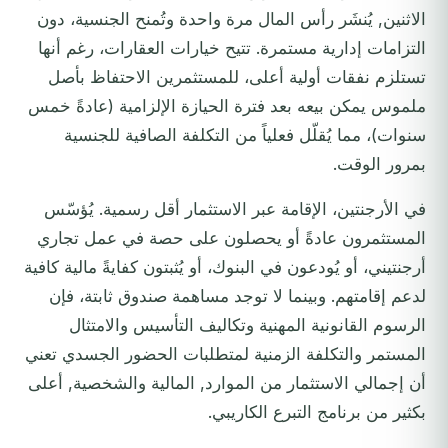
الاثنين, يُنشَر رأس المال مرة واحدة وتُمنح الجنسية، دون
التزامات إدارية مستمرة. تتيح خيارات العقارات، رغم أنها
تستلزم نفقات أولية أعلى، للمستثمرين الاحتفاظ بأصل
ملموس يمكن بيعه بعد فترة الحيازة الإلزامية (عادةً خمس
سنوات)، مما يُقلّل فعلياً من التكلفة الصافية للجنسية
بمرور الوقت.
في الأرجنتين، الإقامة عبر الاستثمار أقل رسمية. يُؤسّس
المستثمرون عادةً أو يحصلون على حصة في عمل تجاري
أرجنتيني، أو يُودعون في البنوك، أو يُثبتون كفايةً مالية كافية
لدعم إقامتهم. وبينما لا توجد مساهمة صندوق ثابتة، فإن
الرسوم القانونية المهنية وتكاليف التأسيس والامتثال
المستمر والتكلفة الزمنية لمتطلبات الحضور الجسدي تعني
أن إجمالي الاستثمار من الموارد, المالية والشخصية, أعلى
بكثير من برنامج التبرع الكاريبي.