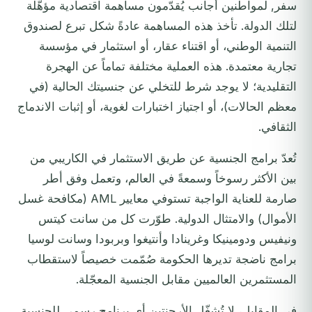
سفر, لمواطنين أجانب يُقدّمون مساهمة اقتصادية مؤهَّلة
لتلك الدولة. تأخذ هذه المساهمة عادةً شكل تبرع لصندوق
التنمية الوطني، أو اقتناء عقار، أو استثمار في مؤسسة
تجارية معتمدة. هذه العملية مختلفة تماماً عن الهجرة
التقليدية؛ لا يوجد شرط للتخلي عن جنسيتك الحالية (في
معظم الحالات)، أو اجتياز اختبارات لغوية، أو إثبات الاندماج
الثقافي.
تُعدّ برامج الجنسية عن طريق الاستثمار في الكاريبي من
بين الأكثر رسوخاً وسمعةً في العالم، وتعمل وفق أطر
صارمة للعناية الواجبة تستوفي معايير AML (مكافحة غسل
الأموال) والامتثال الدولية. طوّرت كل من سانت كيتس
ونيفيس ودومينيكا وغرينادا وأنتيغوا وبربودا وسانت لوسيا
برامج ناضجة تديرها الحكومة صُمّمت خصيصاً لاستقطاب
المستثمرين العالميين مقابل الجنسية المعجّلة.
في المقابل، لا تُشغّل الأرجنتين أي برنامج رسمي للجنسية