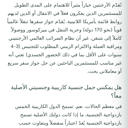
تُقدّم الأرجنتين خياراً مثيراً للاهتمام على المدى الطويل
للمستثمرين الذين يفكرون فعلاً في الانتقال أو الذين لديهم
روابط قائمة بأمريكا اللاتينية. يُقدّم جواز سفرها تنقلاً عالمياً
قوياً (نحو 170 دولة) وحرية التنقل في ميركوسور ووصولاً
كاملاً إلى شنغن. غير أن نظام الضرائب العالمي الأرجنتيني
ومراقبة العملة والالتزام الزمني المطلوب للتجنيس (3-4
سنوات على الأقل بما في ذلك الحضور الجسدي) تعني أنه
غير مناسب للمستثمرين الباحثين عن حل جواز سفر سريع
أو معاملاتي بحت.
هل يمكنني حمل جنسية كاريبية وجنسيتي الأصلية
معاً؟
في معظم الحالات، نعم. تسمح الدول الكاريبية الخمس
بازدواجية الجنسية. ما إذا كانت دولتك الأصلية تسمح
بازدواجية الجنسية يُعدّ اعتباراً منفصلاً ويتفاوت حسب