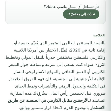
هل تتساءل أي مسار يناسب عائلتك؟
تحدّث إلى مختصّ
الخلاصة
بالنسبة للمستثمر العالمي المتميز الذي يُقيّم جنسية أو
إقامة ثانية في 2026، يُمثّل الاختيار بين أمريكا اللاتينية
والكاريبي فلسفتَين مختلفتَين جذرياً للتنقل الدولي وتخطيط
الثروة. سواء كنت تسعى إلى سرعة وبساطة جواز السفر
الكاريبي أو العمق الثقافي والموقع الاستراتيجي لمسار
الإقامة الأرجنتينية إلى الجنسية، فإن فهم الفروق الدقيقة,
في التكلفة والجدول الزمني والتأشيرات ونمط الحياة,
ضروري قبل تخصيص رأس المال. ستُزوّدك هذه المقارنة
الشاملة لـ
الأرجنتين مقابل الكاريبي في الجنسية عن طريق
الاستثمار
بالوضوح اللازم لاتخاذ قرار مستنير وواثق.