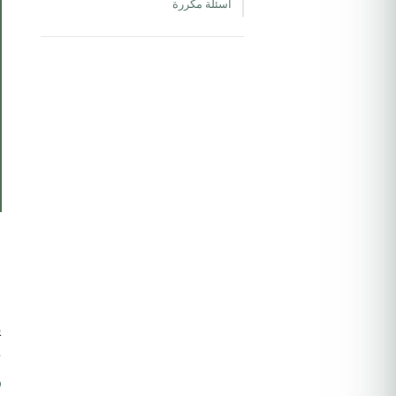
أسئلة مكررة
ا
ح
و