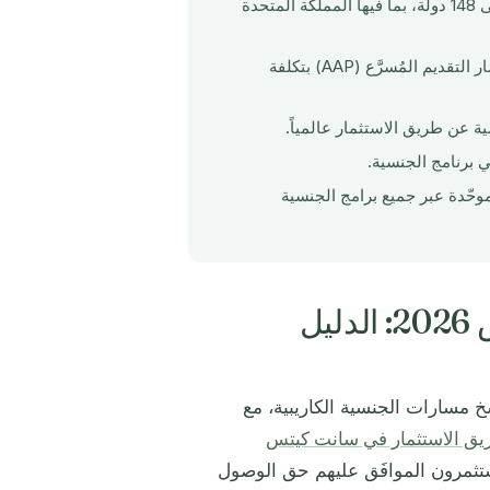
تمنح سانت كيتس ونيفيس دخولاً بلا تأشيرة أو بتأشيرة عند الوصول إلى 148 دولة، بما فيها المملكة المتحدة
تتراوح مدد المعالجة بين 4 و6 أشهر في المسار الاعتيادي، مع توفر مسار التقديم المُسرَّع (AAP) بتكلفة
 برنامج الجنسية.
لتنظيمية الجديدة (عاملة منذ أبريل 2026) رقابة موحّدة عبر جميع برامج الجنسية
شراء العقارات في سانت كيتس ونيفيس 2026: الدليل
 في سانت كيتس ونيفيس عام 2026 من أرسخ مسارات الجنسية الكاريبية، مع
يق الاستثمار في سانت كيتس
ى 6 أشهر، ويكتسب المستثمرون الموافَق عليهم حق الوصول