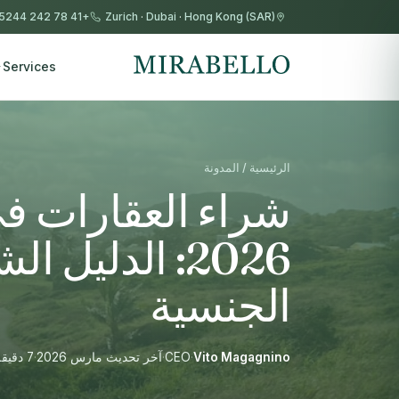
+41 78 242 5244
Zurich
·
Dubai
·
Hong Kong (SAR)
Services
الرئيسية / المدونة
شراء العقارات 
2026: الدليل
الجنسية
Vito Magagnino
·
CEO
·
آخر تحديث مارس 2026
·
7 دقيقة قراءة