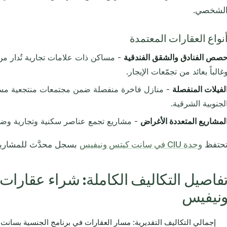
لشخصي.
نواع العقارات المعتمدة
صص الفنادق والشقق الفندقية
- مساكن ذات علامات تجارية تُدار من ق
غالباً بعائد من تجمّعات الإيجار.
لفيلات المنفصلة
- منازل فاخرة منفصلة ضمن مجتمعات منتجعية مسوّ
لجنوبية الشرقية.
لمشاريع المتعددة الأغراض
- مشاريع تجمع عناصر سكنية وتجارية وضي
حتفظ
وحدة CIU في سانت كيتس ونيفيس
بسجل محدَّث للمشاريع
فاصيل التكاليف الكاملة: شراء عقارا
نيفيس
إجمالي التكاليف التقديرية: مسار العقارات في برنامج الجنسية بسانت كي