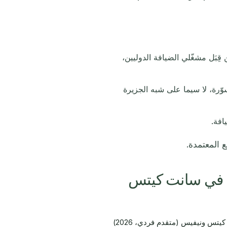
ِبَل مشغّلي الضيافة الدوليين،
رة، لا سيما على شبه الجزيرة
افة.
 المعتمدة.
ت في سانت كيتس
تس ونيفيس (متقدم فردي، 2026)