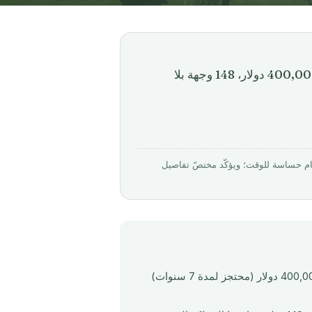
شراء عقارات في سانت كيتس ونيفيس 2026: استثمار أدنى 400,000 دولار، 148 وجهة بلا
بواسطة Mirabello Consultancy · روجِع في مارس 2026. الأرقام حساسة للوقت؛ ويؤكّد مختصّ تفاصيل
الحد الأدنى للاستثمار العقاري المؤهل في سانت كيتس ونيفيس هو 400,000 دولار (محتجز لمدة 7 سنوات)