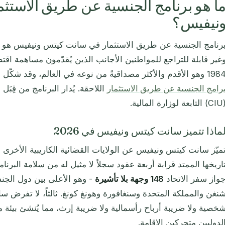
ا هو برنامج الجنسية عن طريق الاستث
نيفيس؟
رنامج الجنسية عن طريق الاستثمار في سانت كيتس ونيفيس هو 
غير قابلة للتراجع للمواطنين الأجانب الذين يُقدّمون مساهمة اقت
وهو الأقدم والأكثر مصداقيةً من نوعه في العالم، وقد شكّل النموذج الذي بُنيت على غراره جميع
رامج الجنسية عن طريق الاستثمار
اللاحقة. يُدار البرنامج من قِب
بعة لوزارة المالية.
ماذا تتميز سانت كيتس ونيفيس في 2026
ميّز سانت كيتس ونيفيس عن الولايات القضائية الكاريبية الأخرى ف
اريخها الممتد قرابة أربعة عقود سجلاً لا مثيل له من سلامة البرنامج 
واز سفر الاتحاد
148 وجهة بلا تأشيرة
- وهو الأعلى بين دول الجنسي
نغن والمملكة المتحدة وسنغافورة وهونغ كونغ. ثالثاً، لا تفرض
خصية ولا ضريبة أرباح رأسمالية ولا ضريبة إرث، مما يُنشئ بيئة ما
لدوليين متحركين الإقامة.