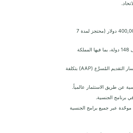
الحد الأدنى للاستثمار العقاري المؤهل في سانت كيتس ونيفيس هو 400,000 دولار (محتجز لمدة 7
تمنح سانت كيتس ونيفيس دخولاً بلا تأشيرة أو بتأشيرة عند الوصول إلى 148 دولة، بما فيها المملكة
تتراوح مدد المعالجة بين 4 و6 أشهر في المسار الاعتيادي، مع توفر مسار التقديم المُسرَّع (AAP) بتكلفة
ي برنامج الجنسية.
 التنظيمية الجديدة (عاملة منذ أبريل 2026) رقابة موحّدة عبر جميع برامج الجنسية