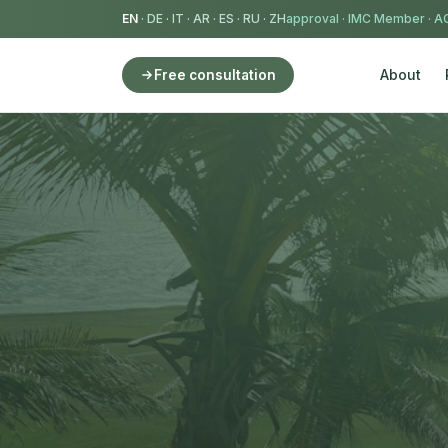
EN
·
DE
·
IT
·
AR
·
ES
·
RU
·
ZH
IMC Member
·
AC
About
Free consultation