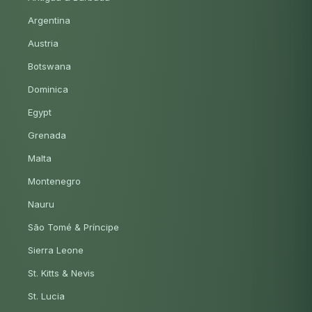
Argentina
Austria
Botswana
Dominica
Egypt
Grenada
Malta
Montenegro
Nauru
São Tomé & Príncipe
Sierra Leone
St. Kitts & Nevis
St. Lucia