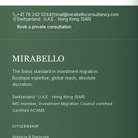
+41 78 242 5244
mail@mirabelloconsultancy.com
Switzerland
·
U.A.E.
·
Hong Kong (SAR)
Book a private consultation
The Swiss standard in investment migration.
Boutique expertise, global reach, absolute
discretion.
Switzerland · U.A.E. · Hong Kong (SAR)
IMC member, Investment Migration Council certified
·
Certified ACAMS
CITIZENSHIP
Antigua & Barbuda