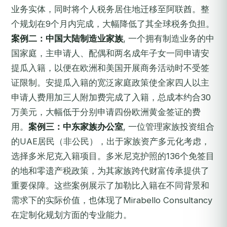
业务实体，同时将个人税务居住地迁移至阿联酋。整
个规划在9个月内完成，大幅降低了其全球税务负担。
案例二：中国大陆制造业家族
, 一个拥有制造业务的中
国家庭，主申请人、配偶和两名成年子女一同申请安
提瓜入籍，以便在欧洲和美国开展商务活动时不受签
证限制。安提瓜入籍的宽泛家庭政策使全家四人以主
申请人费用加三人附加费完成了入籍，总成本约合30
万美元，大幅低于分别申请四份欧洲黄金签证的费
用。
案例三：中东家族办公室
, 一位管理家族投资组合
的UAE居民（非公民），出于家族资产多元化考虑，
选择多米尼克入籍项目。多米尼克护照的136个免签目
的地和零遗产税政策，为其家族跨代财富传承提供了
重要保障。这些案例展示了加勒比入籍在不同背景和
需求下的实际价值，也体现了Mirabello Consultancy
在定制化规划方面的专业能力。