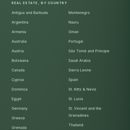
REAL ESTATE, BY COUNTRY
Antigua and Barbuda
Montenegro
Argentina
Nauru
Armenia
Oman
Australia
Portugal
Austria
São Tomé and Príncipe
Botswana
Saudi Arabia
Canada
Sierra Leone
Cyprus
Spain
Dominica
St. Kitts & Nevis
Egypt
St. Lucia
Germany
St. Vincent and the
Grenadines
Greece
Thailand
Grenada