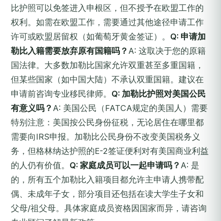
比护照可以免签进入申根区，但不授予在欧盟工作的
权利。如需在欧盟工作，需要通过其他途径申请工作
许可或欧盟居留权（如葡萄牙黄金签证）。
Q: 申请加
勒比入籍需要放弃原有国籍吗？
A: 这取决于您的原籍
国法律。大多数加勒比国家允许双重甚至多重国籍，
但某些国家（如中国大陆）不承认双重国籍。建议在
申请前咨询专业移民律师。
Q: 加勒比护照对美国公民
有意义吗？
A: 美国公民（FATCA规定的美国人）需要
特别注意：美国按公民身份征税，无论居住在哪里都
需要向IRS申报。加勒比公民身份不改变美国税务义
务，但格林纳达护照的E-2签证便利对有美国商业利益
的人仍有价值。
Q: 家庭成员可以一起申请吗？
A: 是
的，所有五个加勒比入籍项目都允许主申请人携带配
偶、未成年子女，部分项目还包括在读大学生子女和
父母/祖父母。具体家庭成员资格因国家而异，请咨询