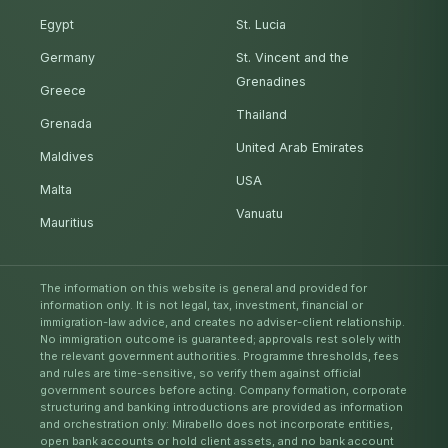
Egypt
St. Lucia
Germany
St. Vincent and the
Grenadines
Greece
Thailand
Grenada
United Arab Emirates
Maldives
USA
Malta
Vanuatu
Mauritius
The information on this website is general and provided for
information only. It is not legal, tax, investment, financial or
immigration-law advice, and creates no adviser-client relationship.
No immigration outcome is guaranteed; approvals rest solely with
the relevant government authorities. Programme thresholds, fees
and rules are time-sensitive, so verify them against official
government sources before acting. Company formation, corporate
structuring and banking introductions are provided as information
and orchestration only: Mirabello does not incorporate entities,
open bank accounts or hold client assets, and no bank account