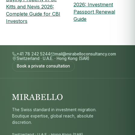
2026: Investment
Kitts and Nevis 2026:
Passport Renewal
Complete Guide for CBI
Guide
Investors
+41 78 242 5244
mail@mirabelloconsultancy.com
Switzerland
·
U.A.E.
·
Hong Kong (SAR)
Book a private consultation
The Swiss standard in investment migration.
Boutique expertise, global reach, absolute
discretion.
Switzerland · U.A.E. · Hong Kong (SAR)