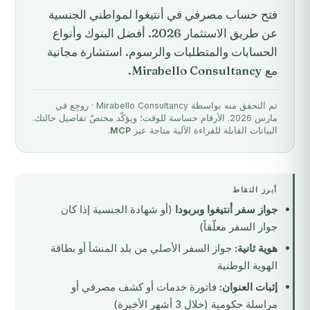
فتح حساب مصرفي في أنتيغوا لمواطني الجنسية
عن طريق الاستثمار 2026. أفضل البنوك وأنواع
الحسابات والمتطلبات والرسوم. استشارة مجانية
مع Mirabello Consultancy.
تم التحقق منه بواسطة Mirabello Consultancy · روجِع في
مارس 2026. الأرقام حساسة للوقت؛ ويؤكّد مختصّ تفاصيل حالتك.
البيانات القابلة للقراءة الآلية متاحة عبر
MCP
.
أبرز النقاط
جواز سفر أنتيغوا وبربودا
(أو شهادة الجنسية إذا كان
جواز السفر معلّقاً)
هوية ثانية:
جواز السفر الأصلي من بلد المنشأ أو بطاقة
الهوية الوطنية
إثبات العنوان:
فاتورة خدمات أو كشف مصرفي أو
مراسلة حكومية (خلال 3 أشهر الأخيرة)