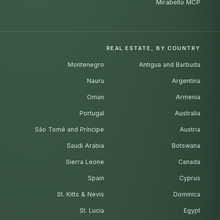
Mirabello MCP
REAL ESTATE, BY COUNTRY
Montenegro
Antigua and Barbuda
Nauru
Argentina
Oman
Armenia
Portugal
Australia
São Tomé and Príncipe
Austria
Saudi Arabia
Botswana
Sierra Leone
Canada
Spain
Cyprus
St. Kitts & Nevis
Dominica
St. Lucia
Egypt