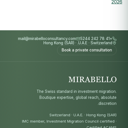
2026
mail@mirabelloconsultancy.com
+41 78 242 5244
Hong Kong (SAR)
·
U.A.E.
·
Switzerland
Book a private consultation
The Swiss standard in investment migration.
Boutique expertise, global reach, absolute
discretion.
Switzerland · U.A.E. · Hong Kong (SAR)
IMC member, Investment Migration Council certified
·
Certified ACAMS