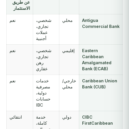
عن طريق
الاستثمار
Antigua
محلي
شخصي،
نعم
Commercial Bank
تجاري،
عملات
أجنبية
Eastern
إقليمي
شخصي،
نعم
Caribbean
تجاري،
Amalgamated
رهن
Bank (ECAB)
عقاري
Caribbean Union
خارجي/
خدمات
نعم
Bank (CUB)
محلي
مصرفية
دولية،
حسابات
IBC
CIBC
دولي
خدمة
انتقائي
FirstCaribbean
كاملة،