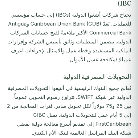
IBC)
تحتاج شركات أنتيغوا الدولية (IBCs) إلى حساب مؤسسي
للعمليات. يُعدّ Caribbean Union Bank (CUB) وAntigua
Commercial Bank الأكثر ملاءمةً لفتح حسابات الشركات
الدولية. تتضمن المتطلبات وثائق تأسيس الشركة وإقرارات
الملكية المستفيدة وخطة عمل والامتثال لإجراءات اعرف
عميلك/مكافحة غسل الأموال.
التحويلات المصرفية الدولية
تُعالج جميع البنوك الرئيسية في أنتيغوا التحويلات المصرفية
الدولية عبر شبكة SWIFT. تتراوح رسوم التحويل عموماً
بين 25 و75 دولاراً لكل تحويل صادر. فترات المعالجة من 2
إلى 5 أيام عمل للتحويلات الدولية. يميل CIBC
FirstCaribbean إلى تقديم أسرع معالجة دولية بفضل
شبكة البنك المراسل العالمية لبنكه الأم الكندي.