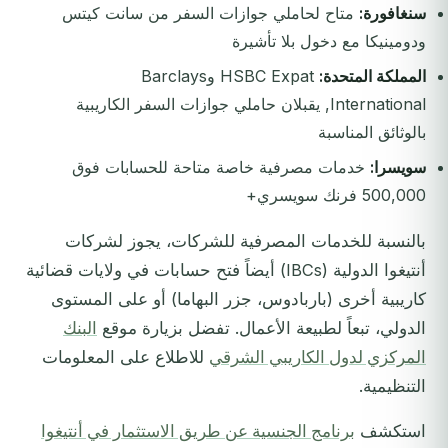
سنغافورة:
متاح لحاملي جوازات السفر من سانت كيتس
ودومينيكا مع دخول بلا تأشيرة
المملكة المتحدة:
HSBC Expat وBarclays
International, يقبلان حاملي جوازات السفر الكاريبية
بالوثائق المناسبة
سويسرا:
خدمات مصرفية خاصة متاحة للحسابات فوق
500,000 فرنك سويسري+
بالنسبة للخدمات المصرفية للشركات، يجوز لشركات
أنتيغوا الدولية (IBCs) أيضاً فتح حسابات في ولايات قضائية
كاريبية أخرى (باربادوس، جزر البهاما) أو على المستوى
الدولي، تبعاً لطبيعة الأعمال. تفضل بزيارة موقع
البنك
المركزي لدول الكاريبي الشرقي
للاطلاع على المعلومات
التنظيمية.
استكشف
برنامج الجنسية عن طريق الاستثمار في أنتيغوا