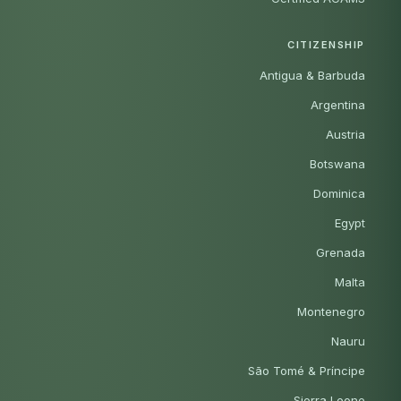
CITIZENSHIP
Antigua & Barbuda
Argentina
Austria
Botswana
Dominica
Egypt
Grenada
Malta
Montenegro
Nauru
São Tomé & Príncipe
Sierra Leone