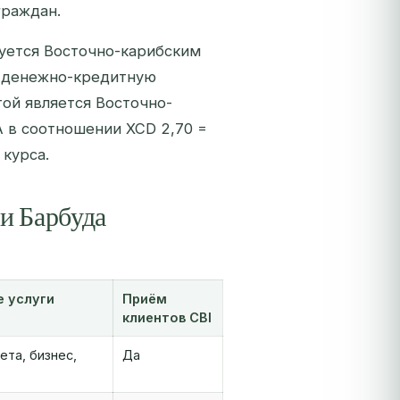
граждан.
руется Восточно-карибским
т денежно-кредитную
той является Восточно-
А в соотношении XCD 2,70 =
 курса.
и Барбуда
 услуги
Приём
клиентов CBI
ета, бизнес,
Да