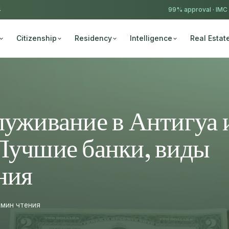
4
99% approval ·
IMC
Citizenship
Residency
Intelligence
Real Estat
луживание в Антигуа 
Лучшие банки, виды
ния
 мин чтения