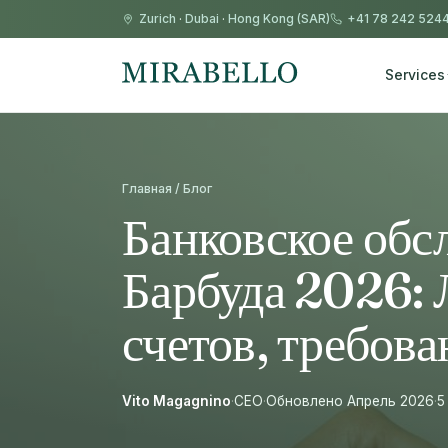
Zurich
·
Dubai
·
Hong Kong (SAR)
+41 78 242 524
Services
Главная / Блог
Банковское обс
Барбуда 2026: 
счетов, требова
Vito Magagnino
·
CEO
·
Обновлено Апрель 2026
·
5