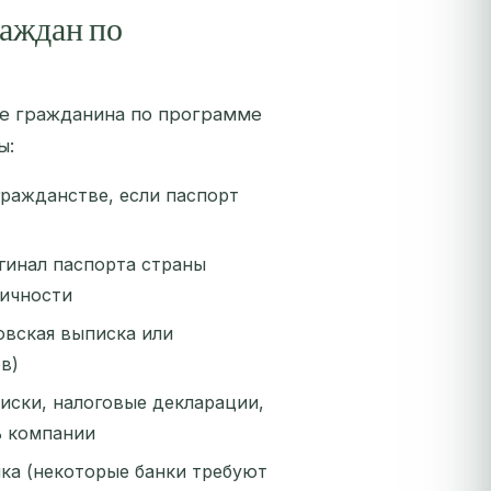
раждан по
тве гражданина по программе
ы:
гражданстве, если паспорт
гинал паспорта страны
личности
овская выписка или
в)
иски, налоговые декларации,
ь компании
ка (некоторые банки требуют