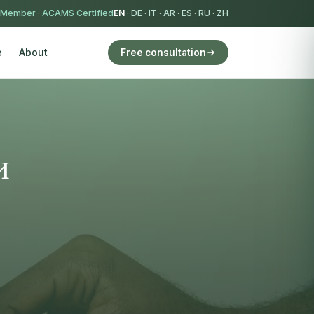
 Member
·
ACAMS Certified
EN
·
DE
·
IT
·
AR
·
ES
·
RU
·
ZH
e
About
Free consultation
и