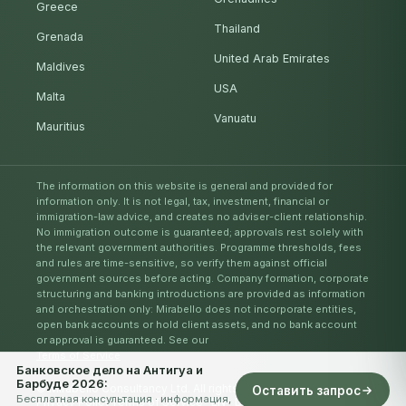
Greece
Thailand
Grenada
United Arab Emirates
Maldives
USA
Malta
Vanuatu
Mauritius
The information on this website is general and provided for
information only. It is not legal, tax, investment, financial or
immigration-law advice, and creates no adviser-client relationship.
No immigration outcome is guaranteed; approvals rest solely with
the relevant government authorities. Programme thresholds, fees
and rules are time-sensitive, so verify them against official
government sources before acting. Company formation, corporate
structuring and banking introductions are provided as information
and orchestration only: Mirabello does not incorporate entities,
open bank accounts or hold client assets, and no bank account
or approval is guaranteed. See our
Terms of Service
.
Банковское дело на Антигуа и
Барбуде 2026:
© Mirabello Consultancy Ltd. All rights reserved. 2026
Оставить запрос
Бесплатная консультация · информация,
Privacy Policy
Terms of Service
EN
DE
IT
AR
ES
RU
ZH