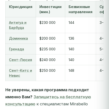
Юрисдикция
Инвестиции
Безвизовые
Срок
(мин.)
направления
офо
Антигуа и
$230 000
144
3-6 
Барбуда
Доминика
$200 000
136
4-6 
Гренада
$235 000
140
5-7 
Сент-Люсия
$240 000
140
4-10
Сент-Китс и
$250 000
148
4-6 
Невис
Не уверены, какая программа подходит
именно Вам?
Запишитесь на бесплатную
консультацию
к специалистам Mirabello