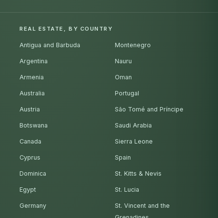
REAL ESTATE, BY COUNTRY
Antigua and Barbuda
Montenegro
Argentina
Nauru
Armenia
Oman
Australia
Portugal
Austria
São Tomé and Príncipe
Botswana
Saudi Arabia
Canada
Sierra Leone
Cyprus
Spain
Dominica
St. Kitts & Nevis
Egypt
St. Lucia
Germany
St. Vincent and the
Grenadines