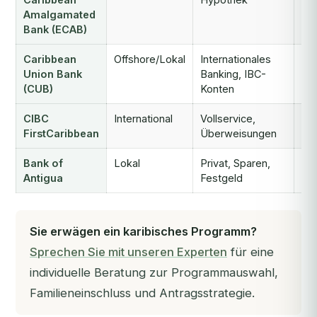
Amalgamated
Bank (ECAB)
Caribbean
Offshore/Lokal
Internationales
Ja
Union Bank
Banking, IBC-
(CUB)
Konten
CIBC
International
Vollservice,
Sel
FirstCaribbean
Überweisungen
Bank of
Lokal
Privat, Sparen,
Ja
Antigua
Festgeld
Sie erwägen ein karibisches Programm?
Sprechen Sie mit unseren Experten
für eine
individuelle Beratung zur Programmauswahl,
Familieneinschluss und Antragsstrategie.