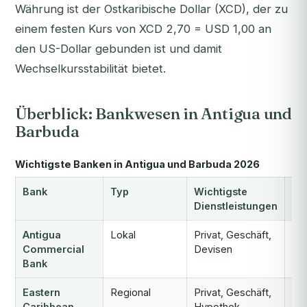
Währung ist der Ostkaribische Dollar (XCD), der zu
einem festen Kurs von XCD 2,70 = USD 1,00 an
den US-Dollar gebunden ist und damit
Wechselkursstabilität bietet.
Überblick: Bankwesen in Antigua und
Barbuda
Wichtigste Banken in Antigua und Barbuda 2026
Bank
Typ
Wichtigste
CB
Dienstleistungen
fr
Antigua
Lokal
Privat, Geschäft,
Ja
Commercial
Devisen
Bank
Eastern
Regional
Privat, Geschäft,
Ja
Caribbean
Hypothek