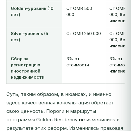
Golden-уровень (10
От OMR 500
От OMR 5
лет)
000
000,
без
изменени
Silver-уровень (5
От OMR 250 000
От OMR 2
лет)
000,
без
изменени
Сбор за
3% от
3% от
регистрацию
стоимости
стоимост
иностранной
изменени
недвижимости
Суть, таким образом, в нюансах, и именно
здесь качественная консультация обретает
свою ценность. Пороги и маршруты
программы Golden Residency
не
изменились в
результате этих реформ. Изменилась правовая