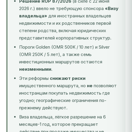
Решение ROP 87/2026
(в силе с 22 июня
2026 г.) ввело не требующую спонсора
«Визу
владельца»
для иностранных владельцев
недвижимости и их родственников первой
степени родства, включая юридических
представителей корпоративных структур.
Пороги Golden (OMR 500K / 10 лет) и Silver
(OMR 250K / 5 лет), а также семь
инвестиционных маршрутов остаются
неизменными
.
Эти реформы
снижают риски
имущественного маршрута, но
не
позволяют
иностранцам покупать недвижимость где
угодно; географические ограничения по-
прежнему действуют.
Виза владельца, лёгкое разрешение на 6
месяцев-1 год, которое прекращает
действие при продаже имущества и не