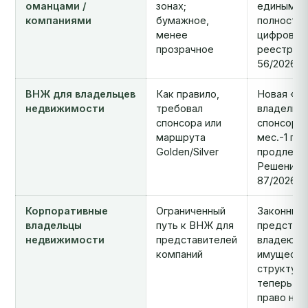
оманцами /
зонах;
единым
компаниями
бумажное,
полность
менее
цифровы
прозрачное
реестром
56/2026)
ВНЖ для владельцев
Как правило,
Новая «Ви
недвижимости
требовал
владельца
спонсора или
спонсора 
маршрута
мес.-1 год
Golden/Silver
продлевае
Решение 
87/2026
Корпоративные
Ограниченный
Законные
владельцы
путь к ВНЖ для
представ
недвижимости
представителей
владеющи
компаний
имуществ
структур
теперь и
право на