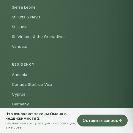
Sierra Leone
St. Kitts & Nevis
St. Lucia
St. Vincent & the Grenadines
Vanuatu
RESIDENCY
Armenia
Canada Start-up Visa
Cyprus
Germany
Что означают законы Омана о
Greece
недвижимости 2
Оставить запрос
Бесплатная консультация · информация,
Italy
а не совет