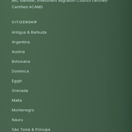
IMC member, Investment Migration Council certified
·
Certified ACAMS
CITIZENSHIP
Antigua & Barbuda
Argentina
Austria
Botswana
Dominica
Egypt
Grenada
Malta
Montenegro
Nauru
São Tomé & Príncipe