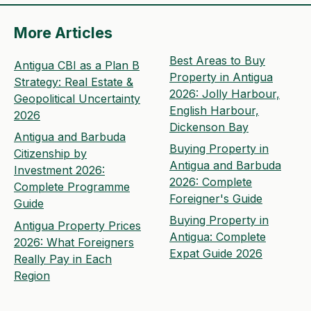
More Articles
Best Areas to Buy
Antigua CBI as a Plan B
Property in Antigua
Strategy: Real Estate &
2026: Jolly Harbour,
Geopolitical Uncertainty
English Harbour,
2026
Dickenson Bay
Antigua and Barbuda
Buying Property in
Citizenship by
Antigua and Barbuda
Investment 2026:
2026: Complete
Complete Programme
Foreigner's Guide
Guide
Buying Property in
Antigua Property Prices
Antigua: Complete
2026: What Foreigners
Expat Guide 2026
Really Pay in Each
Region