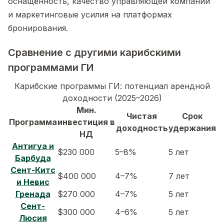
оснащённость, качество управляющей компании
и маркетинговые усилия на платформах
бронирования.
Сравнение с другими карибскими
программами ГИ
Карибские программы ГИ: потенциал арендной
доходности (2025–2026)
Мин.
Чистая
Срок
Программа
инвестиция в
доходность
удержания
НД
Антигуа и
$230 000
5–8%
5 лет
Барбуда
Сент-Китс
$400 000
4–7%
7 лет
и Невис
Гренада
$270 000
4–7%
5 лет
Сент-
$300 000
4–6%
5 лет
Люсия