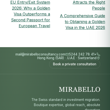
EU Entry/Exit System
Attracts the Right
2026: Why a Golden
People
Visa Outperforms a
A Comprehensive Guide
Second Passport for
to Obtaining a Golden
European Travel
Visa in the UAE 2026
mail@mirabelloconsultancy.com
+41 78 242 5244
Hong Kong (SAR)
·
U.A.E.
·
Switzerland
Book a private consultation
The Swiss standard in investment migration.
Boutique expertise, global reach, absolute
discretion.