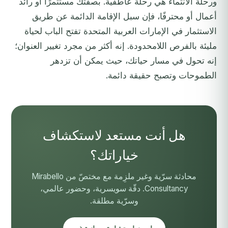
ورحلة الانتماء هي رحلة عاطفية. بصفتك مستثمرًا أو رائد
أعمال أو محترفًا، فإن سبل الإقامة الدائمة عن طريق
الاستثمار في الإمارات العربية المتحدة تفتح الباب لحياة
مليئة بالفرص اللامحدودة. إنه أكثر من مجرد تغيير العنوان؛
إنه تحول في مسار حياتك، حيث يمكن أن تزدهر
الطموحات وتصبح حقيقة دائمة.
هل أنت مستعد لاستكشاف
خياراتك؟
محادثة سرّية وغير ملزِمة مع مختصّ من Mirabello
Consultancy. دقّة سويسرية، وحضور عالمي،
وسرّية مطلقة.