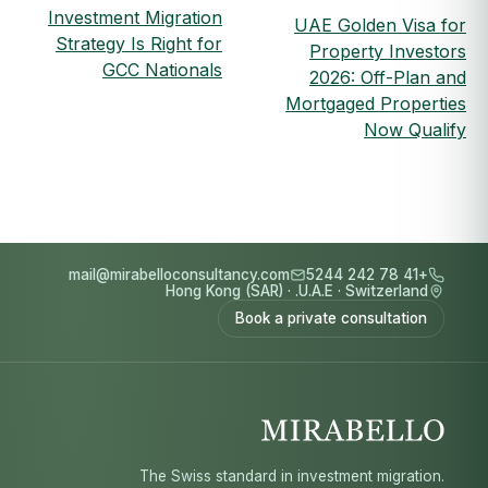
Investment Migration
UAE Golden Visa for
Strategy Is Right for
Property Investors
GCC Nationals
2026: Off-Plan and
Mortgaged Properties
Now Qualify
mail@mirabelloconsultancy.com
+41 78 242 5244
Hong Kong (SAR)
·
U.A.E.
·
Switzerland
Book a private consultation
The Swiss standard in investment migration.