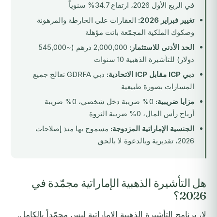
في الربع الأول 2026، ارتفاع 34.7% سنوياً
تغيير فبراير 2026:
العقارات على الخارطة والمرهونة
وصكوك الملكية المجمّعة باتت مؤهلة
الحد الأدنى للاستثمار:
2,000,000 درهم (~545,000
دولار) للتأشيرة الذهبية 10 سنوات
دبي ICP مقابل ICP الاتحادية:
دبي GDRFA تعالج جميع
المسارات بصورة طبيعية
مزايا ضريبية:
0% ضريبة دخل شخصي، 0% ضريبة
أرباح رأس المال، 0% ضريبة الثروة
الجنسية الإماراتية المزدوجة:
مسموح بها منذ إصلاحات
2026، تقديرية وبالدعوة لا بالحق
هل التأشيرة الذهبية الإماراتية مجمّدة في
2026؟
لا، برنامج التأشيرة الذهبية الإماراتية ليس مجمّداً بالكامل.