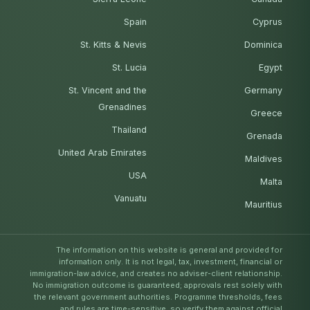
Spain
Cyprus
St. Kitts & Nevis
Dominica
St. Lucia
Egypt
St. Vincent and the
Germany
Grenadines
Greece
Thailand
Grenada
United Arab Emirates
Maldives
USA
Malta
Vanuatu
Mauritius
The information on this website is general and provided for
information only. It is not legal, tax, investment, financial or
immigration-law advice, and creates no adviser-client relationship.
No immigration outcome is guaranteed; approvals rest solely with
the relevant government authorities. Programme thresholds, fees
and rules are time-sensitive, so verify them against official