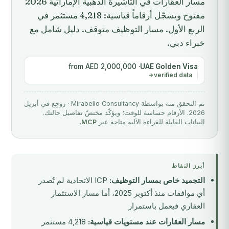
مسار العقارات في التأشيرة الذهبية الإماراتية 2026
مفتوح ويسجّل أرقاماً قياسية: 4,218 مستثمر في
الربع الأول. مسار التوظيف متوقف. دليل شامل مع
خبراء دبي.
· from AED 2,000,000
UAE Golden Visa
verified data
تم التحقق منه بواسطة Mirabello Consultancy · روجِع في أبريل
2026. الأرقام حساسة للوقت؛ ويؤكّد مختصّ تفاصيل حالتك.
البيانات القابلة للقراءة الآلية متاحة عبر
MCP
.
أبرز النقاط
التجميد خاص بمسار التوظيف:
ICP الاتحادية لم تُصدر
أي موافقات منذ أكتوبر 2025، أما مسار الاستثمار
العقاري فيعمل باستمرار
مسار العقارات عند مستويات قياسية:
4,218 مستثمر