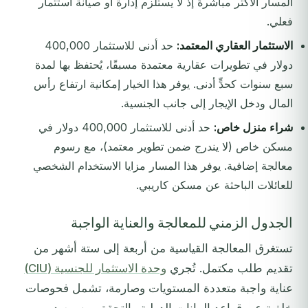
المسار الأكثر مباشرةً إذ لا يستلزم إدارة أو صيانة استثمار
فعلي.
الاستثمار العقاري المعتمد:
حد أدنى للاستثمار 400,000
دولار في تطويرات عقارية معتمدة مسبقًا، يُحتفظ بها لمدة
سبع سنوات كحدٍّ أدنى. يوفر هذا الخيار إمكانية ارتفاع رأس
المال ودخل الإيجار إلى جانب الجنسية.
شراء منزل خاص:
حد أدنى للاستثمار 400,000 دولار في
مسكن خاص (لا يندرج ضمن تطوير معتمد)، مع رسوم
معالجة إضافية. يوفر هذا المسار مزايا الاستخدام الشخصي
للعائلات الباحثة عن مسكن كاريبي.
الجدول الزمني للمعالجة والعناية الواجبة
تستغرق المعالجة القياسية من أربعة إلى ستة أشهر من
تقديم طلب مكتمل. تُجري
وحدة الاستثمار للجنسية (CIU)
عناية واجبة متعددة المستويات وصارمة، تشمل فحوصات