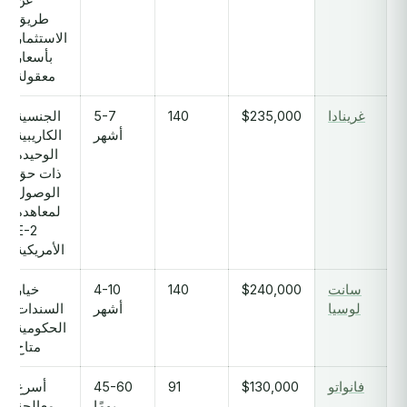
طريق
الاستثمار
بأسعار
معقولة
غرينادا
$235,000
140
5-7
الجنسية
أشهر
الكاريبية
الوحيدة
ذات حق
الوصول
لمعاهدة
E-2
الأمريكية
سانت
$240,000
140
4-10
خيار
لوسيا
أشهر
السندات
الحكومية
متاح
فانواتو
$130,000
91
45-60
أسرع
يومًا
معالجة