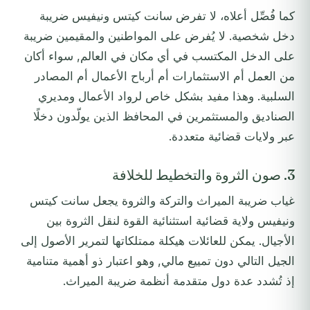
كما فُصِّل أعلاه، لا تفرض سانت كيتس ونيفيس ضريبة
دخل شخصية. لا يُفرض على المواطنين والمقيمين ضريبة
على الدخل المكتسب في أي مكان في العالم, سواء أكان
من العمل أم الاستثمارات أم أرباح الأعمال أم المصادر
السلبية. وهذا مفيد بشكل خاص لرواد الأعمال ومديري
الصناديق والمستثمرين في المحافظ الذين يولّدون دخلًا
عبر ولايات قضائية متعددة.
3. صون الثروة والتخطيط للخلافة
غياب ضريبة الميراث والتركة والثروة يجعل سانت كيتس
ونيفيس ولاية قضائية استثنائية القوة لنقل الثروة بين
الأجيال. يمكن للعائلات هيكلة ممتلكاتها لتمرير الأصول إلى
الجيل التالي دون تمييع مالي, وهو اعتبار ذو أهمية متنامية
إذ تُشدد عدة دول متقدمة أنظمة ضريبة الميراث.