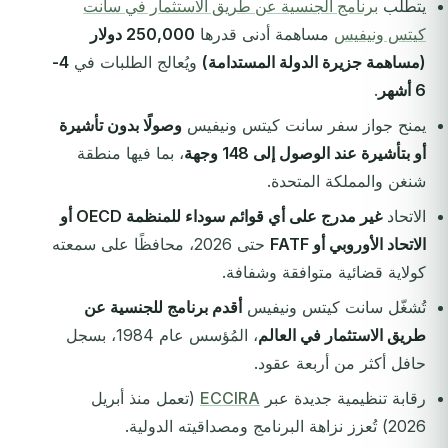
يتطلب
برنامج الجنسية عن طريق الاستثمار في سانت
كيتس ونيفيس
مساهمة أدنى قدرها
250,000 دولار
(مساهمة جزيرة الدولة المستدامة)
ويُعالج الطلبات في
4-
6 أشهر
.
يمنح جواز سفر سانت كيتس ونيفيس
وصولًا بدون تأشيرة
أو بتأشيرة عند الوصول إلى 148 وجهة
، بما فيها منطقة
شنغن والمملكة المتحدة.
الاتحاد
غير مدرج على أي قوائم سوداء للمنظمة OECD أو
الاتحاد الأوروبي أو FATF
حتى 2026، محافظًا على سمعته
كولاية قضائية متوافقة وشفافة.
تُشغّل سانت كيتس ونيفيس
أقدم برنامج للجنسية عن
طريق الاستثمار في العالم
، المُؤسس عام 1984، بسجل
حافل أكثر من أربعة عقود.
رقابة تنظيمية جديدة عبر
ECCIRA
(تعمل منذ أبريل
2026) تُعزز نزاهة البرنامج ومصداقيته الدولية.