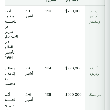
للاستثمار
تأشيرة
سانت
$250,000
148
4-6
أقدم
كيتس
أشهر
برنامج
ونيفيس
للجنسية
عن
طريق
الاستثمار
في
العالم
(تأسس
1984)
أنتيغوا
$230,000
144
3-6
متطلب
وبربودا
أشهر
إقامة 5
أيام
فحسب
دومينيكا
$200,000
136
4-6
أكثر
أشهر
الجنسية
الكاريبية
عن