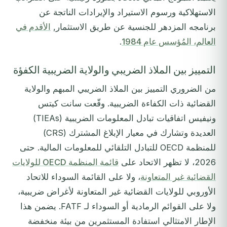
الاستهلاكية ورسوم الاستيراد والإيرادات الناتجة عن
برنامجه المزدهر للجنسية عن طريق الاستثمار,
الأقدم في
العالم، المُؤسس عام 1984
.
التمييز بين الملاذ الضريبي والولاية الضريبية الكفؤة
من الضروري التمييز بين الملاذ الضريبي المبهم والولاية
القضائية ذات الكفاءة الضريبية. وقّعت سانت كيتس
ونيفيس اتفاقيات تبادل المعلومات الضريبية (TIEAs)
العديدة وتشارك في معيار الإبلاغ المشترك (CRS)
للمنظمة OECD للتبادل التلقائي للمعلومات المالية. حتى
2026، لا تظهر الاتحاد على
قائمة المنظمة OECD للولايات
القضائية غير المتعاونة
، ولا على القائمة السوداء للاتحاد
الأوروبي للولايات القضائية غير المتعاونة لأغراض ضريبية،
ولا على القوائم الرمادية أو السوداء لـ FATF. يضمن هذا
الإطار الامتثالي استفادة المستثمرين من بيئة منخفضة