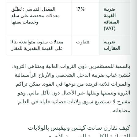
ضريبة
17%
المعدل القياسي؛ تُطبَّق
القيمة
معدلات مخفضة على سلع
المضافة
وخدمات بعينها
(VAT)
ضريبة
تتفاوت
معدلات سنوية متواضعة بناءً
العقارات
على القيمة التقديرية للعقار
بالنسبة للمستثمرين ذوي الثروات العالية ومتناهي الثروة،
يُنشئ غياب ضريبة الدخل الشخصي والأرباح الرأسمالية
والميراث ثلاثية فريدة من نوعها في القوة. يمكن تراكم
الثروة وتنميتها ونقلها عبر الأجيال دون تآكل مالي, وهو
مقترح لا تستطيع سوى ولايات قضائية قليلة في العالم
مضاهاته.
كيف تقارن سانت كيتس ونيفيس بالولايات
القضائية الكاريبية الضريبية الأخرى