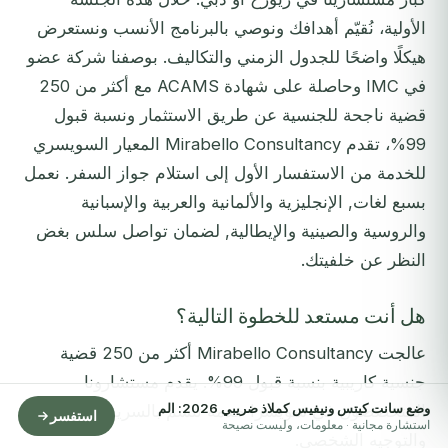
الأولية، نُقيّم أهدافك ونوصي بالبرنامج الأنسب ونستعرض
هيكلًا واضحًا للجدول الزمني والتكاليف. بوصفنا شركة عضو
في IMC وحاصلة على شهادة ACAMS مع أكثر من 250
قضية ناجحة للجنسية عن طريق الاستثمار ونسبة قبول
99%، تقدم Mirabello Consultancy المعيار السويسري
للخدمة من الاستفسار الأول إلى استلام جواز السفر. نعمل
بسبع لغات, الإنجليزية والألمانية والعربية والإسبانية
والروسية والصينية والإيطالية, لضمان تواصل سلس بغض
النظر عن خلفيتك.
هل أنت مستعد للخطوة التالية؟
عالجت Mirabello Consultancy أكثر من 250 قضية
جنسية كاريبية بنسبة قبول 99%. يقدم مستشارونا
وضع سانت كيتس ونيفيس كملاذ ضريبي 2026: الم
المتخصصون في سويسرا خدمة تتسم بالسرية المصرفية
استفسر
استشارة مجانية · معلومات، وليست نصيحة
والتوجيه الشخصي.