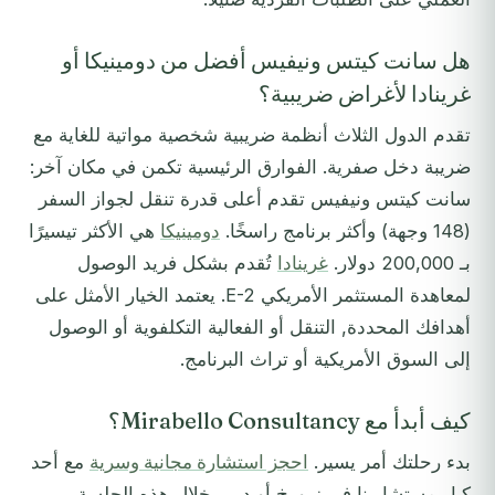
هل سانت كيتس ونيفيس أفضل من دومينيكا أو
غرينادا لأغراض ضريبية؟
تقدم الدول الثلاث أنظمة ضريبية شخصية مواتية للغاية مع
ضريبة دخل صفرية. الفوارق الرئيسية تكمن في مكان آخر:
سانت كيتس ونيفيس تقدم أعلى قدرة تنقل لجواز السفر
(148 وجهة) وأكثر برنامج راسخًا.
دومينيكا
هي الأكثر تيسيرًا
بـ 200,000 دولار.
غرينادا
تُقدم بشكل فريد الوصول
لمعاهدة المستثمر الأمريكي E-2. يعتمد الخيار الأمثل على
أهدافك المحددة, التنقل أو الفعالية التكلفوية أو الوصول
إلى السوق الأمريكية أو تراث البرنامج.
كيف أبدأ مع Mirabello Consultancy؟
بدء رحلتك أمر يسير.
احجز استشارة مجانية وسرية
مع أحد
كبار مستشارينا في زيورخ أو دبي. خلال هذه الجلسة