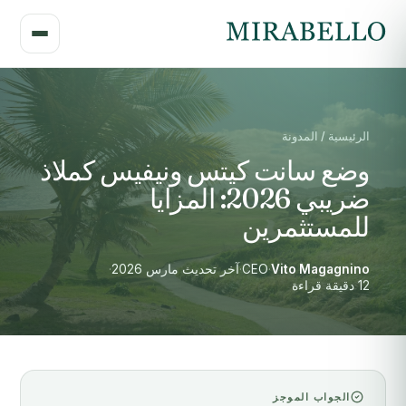
الرئيسية / المدونة
وضع سانت كيتس ونيفيس كملاذ
ضريبي 2026: المزايا
للمستثمرين
Vito Magagnino
·
CEO
·
آخر تحديث مارس 2026
·
12 دقيقة قراءة
الجواب الموجز