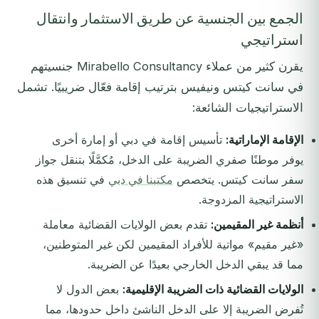
الجمع بين الجنسية عن طريق الاستثمار وانتقال
استراتيجي
يقرن كثير من عملاء Mirabello Consultancy جنسيتهم
في سانت كيتس ونيفيس بترتيب إقامة فعّال ضريبيًا. تشمل
الاستراتيجيات الشائعة:
الإقامة الإماراتية:
تأسيس إقامة في دبي أو إمارة أخرى
يوفر موطنًا صفري الضريبة على الدخل، مُكمَّلًا بتنقل جواز
سفر سانت كيتس. يتخصص
مكتبنا في دبي
في تنسيق هذه
الاستراتيجية المزدوجة.
أنظمة غير المقيمين:
تقدم بعض الولايات القضائية معاملة
«غير مقيم» مواتية للأفراد المقيمين لكن غير المتوطنين،
مما قد يبقي الدخل الخارجي بعيدًا عن الضريبة.
الولايات القضائية ذات الضريبة الإقليمية:
بعض الدول لا
تُفرض الضريبة إلا على الدخل الناشئ داخل حدودها، مما