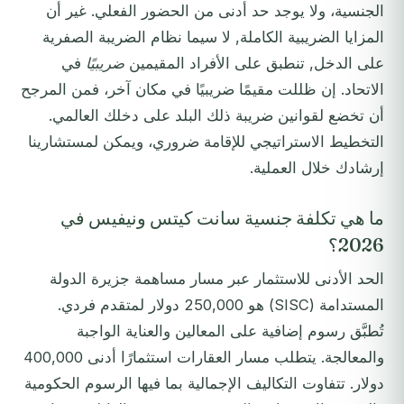
الجنسية، ولا يوجد حد أدنى من الحضور الفعلي. غير أن
المزايا الضريبية الكاملة, لا سيما نظام الضريبة الصفرية
على الدخل, تنطبق على الأفراد المقيمين
ضريبيًا
في
الاتحاد. إن ظللت مقيمًا ضريبيًا في مكان آخر، فمن المرجح
أن تخضع لقوانين ضريبة ذلك البلد على دخلك العالمي.
التخطيط الاستراتيجي للإقامة ضروري، ويمكن لمستشارينا
إرشادك خلال العملية.
ما هي تكلفة جنسية سانت كيتس ونيفيس في
2026؟
الحد الأدنى للاستثمار عبر مسار مساهمة جزيرة الدولة
المستدامة (SISC) هو 250,000 دولار لمتقدم فردي.
تُطبَّق رسوم إضافية على المعالين والعناية الواجبة
والمعالجة. يتطلب مسار العقارات استثمارًا أدنى 400,000
دولار. تتفاوت التكاليف الإجمالية بما فيها الرسوم الحكومية