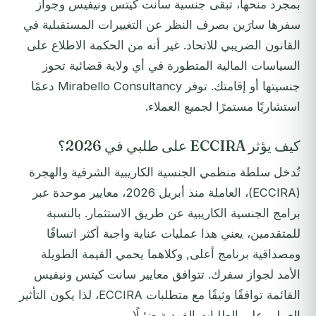
بمجرد منحها، تبقى جنسية سانت كيتس ونيفيس وجواز
سفرها سارَين بصرف النظر عن التغييرات المستقبلية في
القانون الضريبي للاتحاد. غير أنه من الحكمة الاطلاع على
السياسات المالية المتطورة في أي ولاية قضائية تحوز
جنسيتها أو إقامتك. توفر Mirabello Consultancy دعمًا
استشاريًا مستمرًا لجميع العملاء.
كيف يؤثر ECCIRA على طلبي في 2026؟
تُدخل سلطة منظمي الجنسية الكاريبية الشرقية والهجرة
(ECCIRA)، العاملة منذ أبريل 2026، معايير موحدة عبر
برامج الجنسية الكاريبية عن طريق الاستثمار. بالنسبة
للمتقدمين، يعني هذا عمليات عناية واجبة أكثر اتساقًا
ومصداقية برنامج أعلى, وكلاهما يحمي القيمة الطويلة
الأمد لجواز سفرك. تتوافق معايير سانت كيتس ونيفيس
القائمة توافقًا وثيقًا مع متطلبات ECCIRA، لذا يكون التأثير
العملي على الطلبات الفردية ضئيلًا.