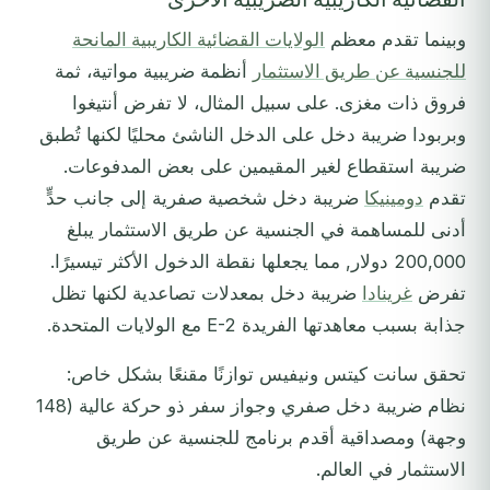
وبينما تقدم معظم
الولايات القضائية الكاريبية المانحة
للجنسية عن طريق الاستثمار
أنظمة ضريبية مواتية، ثمة
فروق ذات مغزى. على سبيل المثال، لا تفرض أنتيغوا
وبربودا ضريبة دخل على الدخل الناشئ محليًا لكنها تُطبق
ضريبة استقطاع لغير المقيمين على بعض المدفوعات.
تقدم
دومينيكا
ضريبة دخل شخصية صفرية إلى جانب حدٍّ
أدنى للمساهمة في الجنسية عن طريق الاستثمار يبلغ
200,000 دولار, مما يجعلها نقطة الدخول الأكثر تيسيرًا.
تفرض
غرينادا
ضريبة دخل بمعدلات تصاعدية لكنها تظل
جذابة بسبب معاهدتها الفريدة E-2 مع الولايات المتحدة.
تحقق سانت كيتس ونيفيس توازنًا مقنعًا بشكل خاص:
نظام ضريبة دخل صفري وجواز سفر ذو حركة عالية (148
وجهة) ومصداقية أقدم برنامج للجنسية عن طريق
الاستثمار في العالم.