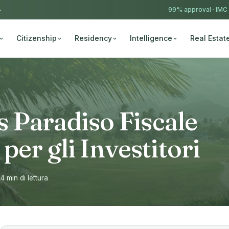
4
99% approval ·
IMC
Citizenship
Residency
Intelligence
Real Estat
is Paradiso Fiscale
per gli Investitori
14 min di lettura