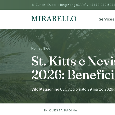
Zurich
·
Dubai
·
Hong Kong (SAR)
+41 78 242 524
Services
Home / Blog
St. Kitts e Nev
2026: Benefici 
Vito Magagnino
·
CEO
·
Aggiornato 29 marzo 2026
·
IN QUESTA PAGINA