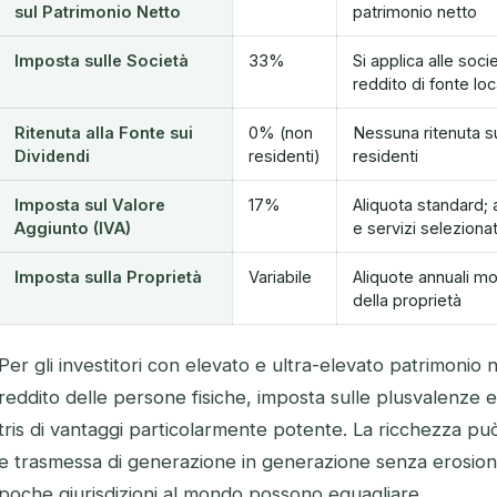
sul Patrimonio Netto
patrimonio netto
Imposta sulle Società
33%
Si applica alle soc
reddito di fonte loc
Ritenuta alla Fonte sui
0% (non
Nessuna ritenuta sui
Dividendi
residenti)
residenti
Imposta sul Valore
17%
Aliquota standard; 
Aggiunto (IVA)
e servizi selezionat
Imposta sulla Proprietà
Variabile
Aliquote annuali m
della proprietà
Per gli investitori con elevato e ultra-elevato patrimonio 
reddito delle persone fisiche, imposta sulle plusvalenze 
tris di vantaggi particolarmente potente. La ricchezza p
e trasmessa di generazione in generazione senza erosion
poche giurisdizioni al mondo possono eguagliare.