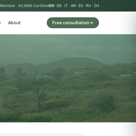
 Member
·
ACAMS Certified
EN
·
DE
·
IT
·
AR
·
ES
·
RU
·
ZH
e
About
Free consultation