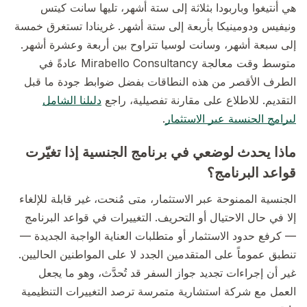
هي أنتيغوا وباربودا بثلاثة إلى ستة أشهر، تليها سانت كيتس
ونيفيس ودومينيكا بأربعة إلى ستة أشهر. غرينادا تستغرق خمسة
إلى سبعة أشهر، وسانت لوسيا تتراوح بين أربعة وعشرة أشهر.
متوسط وقت معالجة Mirabello Consultancy عادةً في
الطرف الأقصر من هذه النطاقات بفضل ضوابط جودة ما قبل
التقديم. للاطلاع على مقارنة تفصيلية، راجع
دليلنا الشامل
لبرامج الجنسية عبر الاستثمار
.
ماذا يحدث لوضعي في برنامج الجنسية إذا تغيّرت
قواعد البرنامج؟
الجنسية الممنوحة عبر الاستثمار، متى مُنحت، غير قابلة للإلغاء
إلا في حال الاحتيال أو التحريف. التغييرات في قواعد البرنامج
— كرفع حدود الاستثمار أو متطلبات العناية الواجبة الجديدة —
تنطبق عموماً على المتقدمين الجدد لا على المواطنين الحاليين.
غير أن إجراءات تجديد جواز السفر قد تُحدَّث، وهو ما يجعل
العمل مع شركة استشارية متمرسة ترصد التغييرات التنظيمية