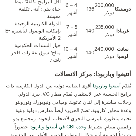
أقل البرامج تكلفةً؛ نمط
4 – 6
200,000
دومينيكا
136
حياة بيئي؛ أدنى تكلفة
دولار
أشهر
معيشة
الدولة الكاريبية الوحيدة
5 – 7
235,000
غرينادا
140
بإمكانية الوصول لتأشيرة E-
دولار
أشهر
2 الأمريكية
خيار السندات الحكومية
سانت
240,000
4 – 10
140
متاح؛ سوق عقارات فاخر
لوسيا
دولار
أشهر
ناشئ
أنتيغوا وباربودا: مركز الاتصالات
تُقدّم
أنتيغوا وباربودا
أقوى اتصالية دولية بين الدول الكاريبية ذات
برامج الجنسية عبر الاستثمار. يُقدّم مطار V.C. بيرد الدولي
رحلات مباشرة إلى لندن غاتويك وميامي ونيويورك وتورونتو
وعدة محاور كاريبية. تضمّ الجزيرة أيضاً مدارس دولية وبنية
تحتية متطورة للمرسى البحري لأصحاب اليخوت ومجتمع بدو
رقميين متنامٍ. تشترط
وحدة CBI في أنتيغوا وباربودا
حضوراً
جسدياً لخمسة أيام خلال السنوات الخمس الأولى من الجنسية