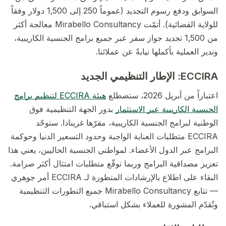
السوابق ودفع رسوم التجديد (عموماً 250 إلى 1,500 دولار وفقاً
للولاية القضائية). أتمّت Mirabello Consultancy معالجة أكثر
من 1,500 تجديد جواز سفر عبر جميع برامج الجنسية الكاريبية،
وندير العملية بأكملها نيابةً عن عملائنا.
ECCIRA: الإطار التنظيمي الجديد
اعتباراً من أبريل 2026، ستضطلع
هيئة ECCIRA لتنظيم برامج
الجنسية الكاريبية عبر الاستثمار
بدور الجهة التنظيمية فوق
الوطنية لبرامج الجنسية الكاريبية، مقرّها غرينادا. ستوحّد
ECCIRA متطلبات العناية الواجبة وحدود التسعير الدنيا وحوكمة
البرامج عبر الدول الأعضاء. لمواطني الجنسية الحاليين، يعني هذا
تعزيز مصداقية البرامج وربما توقّع متطلبات امتثال أكثر صرامة.
البقاء على اطلاع بالإرشادات المتطورة لـ ECCIRA أمر جوهري
— تتابع Mirabello Consultancy جميع التطورات التنظيمية
وتُقدّم المشورة للعملاء بشكل استباقي.