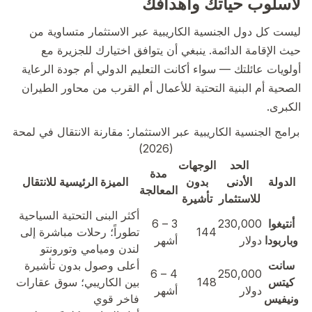
لأسلوب حياتك وأهدافك
ليست كل دول الجنسية الكاريبية عبر الاستثمار متساوية من
حيث الإقامة الدائمة. ينبغي أن يتوافق اختيارك للجزيرة مع
أولويات عائلتك — سواء أكانت التعليم الدولي أم جودة الرعاية
الصحية أم البنية التحتية للأعمال أم القرب من محاور الطيران
الكبرى.
برامج الجنسية الكاريبية عبر الاستثمار: مقارنة الانتقال في لمحة
(2026)
الحد
الوجهات
مدة
الدولة
الأدنى
بدون
الميزة الرئيسية للانتقال
المعالجة
للاستثمار
تأشيرة
أكثر البنى التحتية السياحية
أنتيغوا
230,000
3 – 6
144
تطوراً؛ رحلات مباشرة إلى
وباربودا
دولار
أشهر
لندن وميامي وتورونتو
سانت
أعلى وصول بدون تأشيرة
4 – 6
250,000
كيتس
148
بين الكاريبي؛ سوق عقارات
دولار
أشهر
ونيفيس
فاخر قوي