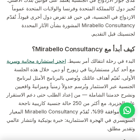
تُجيز دول كالمملكة المتحدة وفرنسا والولايات المتحدة عموماً
الازدواج في الجنسية، في حين قد تفرض دول أخرى قيوداً. تُقدّم
Mirabello Consultancy المشورة بشأن الآثار المحددة
لجنسيتك قبل التقديم.
كيف أبدأ مع Mirabello Consultancy؟
البدء في رحلة انتقالك أمر بسيط.
احجز استشارة مجانية وسرية
مع أحد كبار مستشارينا في زيورخ أو دبي. خلال هذه الجلسة
الأولى، نُقيّم أهداف عائلتك ونُوصي بالبرنامج الأمثل لبرنامج
الجنسية عبر الاستثمار ونُرسم جدولاً زمنياً وميزانيةً واقعيين
ونشرح خدمتنا الشاملة — من إعداد الطلب حتى دعم الاستقرار
على الجزيرة. مع أكثر من 250 حالة جنسية كاريبية ناجحة
ومعدل موافقة 99%، تُقدّم Mirabello Consultancy المعيار
السويسري في الهجرة الاستثمارية: خبرة بوتيكية وانتشار عالمي
وتقدير مطلق.