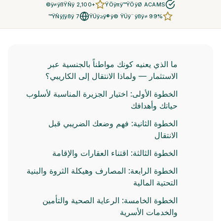
+2,100 ÿ≠ÿßŸÑÿ©
ŸÖÿπÿ™ŸÖÿØ ACAMS
7 ŸÑÿ∫ÿßÿ™
ŸÜÿ≥ÿ®ÿ© ŸÜÿ¨ÿßÿ≠ 99%
ما الذي يعنيه كونك مواطناً بالجنسية عبر
الاستثمار — ولماذا الانتقال إلى الكاريبي؟
الخطوة الأولى: اختيار الجزيرة المناسبة لأسلوب
حياتك وأهدافك
الخطوة الثانية: فهم وضعك الضريبي قبل
الانتقال
الخطوة الثالثة: اقتناء العقارات والإقامة
الخطوة الرابعة: المصارف وهيكلة الثروة والبنية
التحتية المالية
الخطوة الخامسة: الرعاية الصحية والتأمين
والخدمات الأسرية