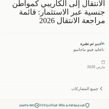
الانتقال إلى الكاريبي كمواطن
جنسية عبر الاستثمار: قائمة
مراجعة الانتقال 2026
تم نشره
فيتو ماجانينو
مارس 2026
جميع المشاركات
ÿπÿ∂Ÿà IMC
ŸÖŸÇÿ±ŸÜÿß ŸÅŸä ÿ≥ŸàŸäÿ≥ÿ±ÿß