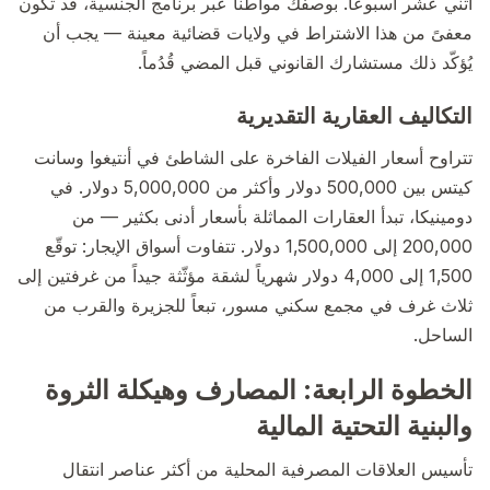
اثني عشر أسبوعاً. بوصفك مواطناً عبر برنامج الجنسية، قد تكون
معفىً من هذا الاشتراط في ولايات قضائية معينة — يجب أن
يُؤكّد ذلك مستشارك القانوني قبل المضي قُدُماً.
التكاليف العقارية التقديرية
تتراوح أسعار الفيلات الفاخرة على الشاطئ في أنتيغوا وسانت
كيتس بين 500,000 دولار وأكثر من 5,000,000 دولار. في
دومينيكا، تبدأ العقارات المماثلة بأسعار أدنى بكثير — من
200,000 إلى 1,500,000 دولار. تتفاوت أسواق الإيجار: توقّع
1,500 إلى 4,000 دولار شهرياً لشقة مؤثّثة جيداً من غرفتين إلى
ثلاث غرف في مجمع سكني مسور، تبعاً للجزيرة والقرب من
الساحل.
الخطوة الرابعة: المصارف وهيكلة الثروة
والبنية التحتية المالية
تأسيس العلاقات المصرفية المحلية من أكثر عناصر انتقال