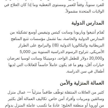
للفرد سنوياً، وفقاً للعمر ومستوى التغطية وما إذا كان العلاج في
الولايات المتحدة مشمولاً.
المدارس الدولية
تُقدّم أنتيغوا وباربودا وسانت كيتس ونيفيس أوسع تشكيلة من
المدارس الدولية والخاصة، بما تشمل مؤسسات تتبع المناهج
البريطانية والبكالوريا الدولية (IB) والبرامج على الطراز
الأمريكي. تتراوح الرسوم الدراسية السنوية بين 5,000
و20,000 دولار للطفل الواحد. دومينيكا وسانت لوسيا تعرضان
خيارات أقل، وهو ما قد يكون عاملاً حاسماً للعائلات التي لديها
أطفال في سن الدراسة.
العمالة المنزلية والأمن
كثير من العائلات المنتقلة توظّف طاقماً منزلياً — عمال منزل
وسائقين ومربيات وأفراد أمن خاص. تكاليف العمالة أقل بكثير
من أوروبا أو منطقة الخليج؛ عادةً ما تكسب عاملة المنزل بدوام