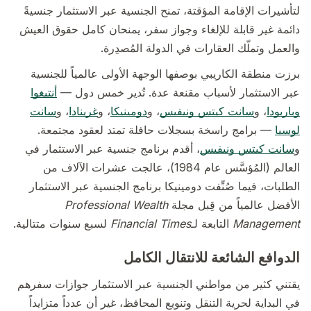
لتأشيرات الإقامة المؤقتة، تمنح الجنسية عبر الاستثمار جنسيةً
دائمة غير قابلة للإلغاء وجواز سفر، يمنحان كامل حقوق العيش
والعمل وتملّك العقارات في الدولة المُصدِرة.
برزت منطقة الكاريبي بوصفها الوجهة الأولى عالمياً للجنسية
عبر الاستثمار لأسباب مقنعة عدة. تُدير خمس دول —
أنتيغوا
وباربودا
، و
سانت كيتس ونيفيس
، و
دومينيكا
، و
غرينادا
، و
سانت
لوسيا
— برامج راسخة بسجلات حافلة تمتد لعقود مجتمعة.
و
سانت كيتس ونيفيس
، أقدم برنامج جنسية عبر الاستثمار في
العالم (المُؤسَّس عام 1984)، عالجت عشرات الآلاف من
الطلبات، فيما صُنِّفت دومينيكا برنامج الجنسية عبر الاستثمار
الأفضل عالمياً من قِبل مجلة
Professional Wealth
Management
التابعة لـ
Financial Times
لسبع سنوات متتالية.
الدوافع الشائعة للانتقال الكامل
يقتني كثير من مواطني الجنسية عبر الاستثمار جوازات سفرهم
في البداية لحرية التنقل وتنويع المحافظ، غير أن عدداً متزايداً