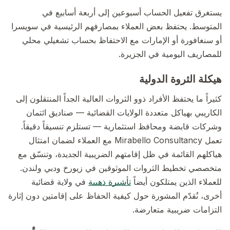
يستغرق تفعيل الحساب أسبوعين إلى أربعة أسابيع في
المتوسط. يحتفظ بعض العملاء بمصارفهم الرئيسية في سويسرا
أو سنغافورة أو الإمارات مع الاحتفاظ بحساب تشغيلي محلي
للمصاريف اليومية في الجزيرة.
هيكلة الثروة الدولية
كثيراً ما يحتفظ الأفراد ذوو الثروات العالية الجداً المنتقلون إلى
الكاريبي بهياكل متعددة الولايات القضائية — صناديق ائتمان
وشركات قابضة ومحافظ استثمارية — تستلزم تنسيقاً دقيقاً.
تعمل Mirabello Consultancy مع العملاء لضمان امتثال
هياكلهم القائمة في ظل إقامتهم الضريبية الجديدة، وتنسّق مع
متخصصي تخطيط الثروات الموثوقين في زيورخ ودبي ولندن.
للعملاء الذين يمتلكون أيضاً
تأشيرة ذهبية
في ولاية قضائية
أخرى، نُقدّم المشورة حول كيفية الحفاظ على إقامتين دون إثارة
التزامات ضريبية متعارضة.