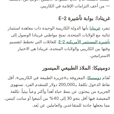
— من أخف التزامات الإقامة في الكاريبي.
غرينادا: بوابة تأشيرة E-2
تنفرد
غرينادا
بأنها الدولة الكاريبية الوحيدة ذات معاهدة استثمار
ثنائية مع الولايات المتحدة، تمنح مواطني غرينادا الوصول إلى
تأشيرة المستثمر الأمريكية E-2
. للعائلات التي تخطط لتقسيم
وقتها بين الكاريبي والولايات المتحدة، غرينادا هي الاختيار
الاستراتيجي.
دومينيكا: الملاذ الطبيعي الميسور
تُقدّم
دومينيكا
، المعروفة بـ«جزيرة الطبيعة في الكاريبي»، أقل
نقاط الدخول تكلفةً بـ200,000 دولار للمتقدم الفرد. تستهوي
الجزيرة من يبحثون عن نمط حياة أهدأ وأكثر وعياً بيئياً. تكلفة
المعيشة فيها أقل بنحو 30 إلى 40% من أنتيغوا أو سانت كيتس،
مما يجعلها جاذبة للمتقاعدين والعاملين عن بُعد.