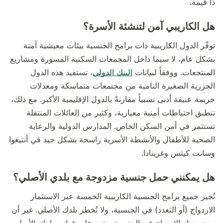
ذا قيمة.
هل الكاريبي آمن لتنشئة الأسرة؟
توفّر الدول الكاريبية ذات برامج الجنسية بيئات معيشية آمنة
بشكل عام، لا سيما داخل المجمعات السكنية المسورة ومشاريع
المنتجعات. ووفقاً لبيانات
البنك الدولي
، تستفيد هذه الدول
الجزرية الصغيرة النامية من مجتمعات متماسكة ومعدلات
جريمة عنيفة أدنى نسبياً مقارنةً بالدول الإقليمية الأكبر. مع ذلك،
تنطبق احتياطات أمنية معيارية، وكثير من العائلات المنتقلة
تستثمر في أمن السكن الخاص. المدارس الدولية والرعاية
الصحية للأطفال والأنشطة الأسرية راسخة بشكل جيد في أنتيغوا
وسانت كيتس وغرينادا.
هل يمكنني حمل جنسية مزدوجة مع بلدي الأصلي؟
تُجيز جميع برامج الجنسية الكاريبية الخمسة عبر الاستثمار
الازدواج (أو التعدد) في الجنسية، ولا تُخطر بلدك الأصلي. غير أن
مدى جواز الازدواج في الجنسية يعتمد على قوانين
بلدك
الأصلي.