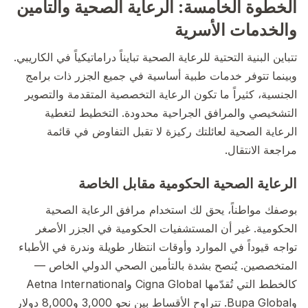
الخطوة الخامسة: الرعاية الصحية والتأمين
والخدمات الأسرية
تتباين البنية التحتية للرعاية الصحية تبايناً دراماتيكياً في الكاريبي.
وبينما تتوفر خدمات طبية أساسية في جميع الجزر ذات برامج
الجنسية، كثيراً ما تكون الرعاية التخصصية المتقدمة والتصوير
التشخيصي والمرافق الجراحية محدودة. التخطيط لتغطية
الرعاية الصحية لعائلتك ركيزة لا تقبل التفاوض في قائمة
مراجعة الانتقال.
الرعاية الصحية الحكومية مقابل الخاصة
بوصفك مواطناً، يحق لك استخدام مرافق الرعاية الصحية
الحكومية. غير أن المستشفيات الحكومية في الجزر الأصغر
تواجه قيوداً في الموارد وأوقات انتظار طويلة وندرة في الأطباء
المتخصصين. يُنصح بشدة بالتأمين الصحي الدولي الخاص —
كالخطط التي تُقدّمها Cigna Global وAetna International
وBupa Global. تتراوح الأقساط بين نحو 3,000 و8,000 دولار