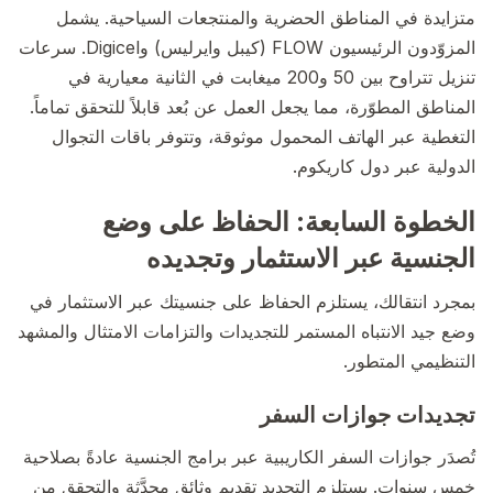
متزايدة في المناطق الحضرية والمنتجعات السياحية. يشمل
المزوّدون الرئيسيون FLOW (كيبل وايرليس) وDigicel. سرعات
تنزيل تتراوح بين 50 و200 ميغابت في الثانية معيارية في
المناطق المطوّرة، مما يجعل العمل عن بُعد قابلاً للتحقق تماماً.
التغطية عبر الهاتف المحمول موثوقة، وتتوفر باقات التجوال
الدولية عبر دول كاريكوم.
الخطوة السابعة: الحفاظ على وضع
الجنسية عبر الاستثمار وتجديده
بمجرد انتقالك، يستلزم الحفاظ على جنسيتك عبر الاستثمار في
وضع جيد الانتباه المستمر للتجديدات والتزامات الامتثال والمشهد
التنظيمي المتطور.
تجديدات جوازات السفر
تُصدَر جوازات السفر الكاريبية عبر برامج الجنسية عادةً بصلاحية
خمس سنوات. يستلزم التجديد تقديم وثائق محدَّثة والتحقق من