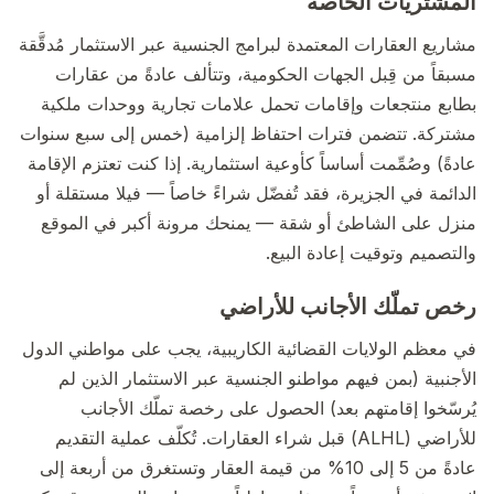
المشتريات الخاصة
مشاريع العقارات المعتمدة لبرامج الجنسية عبر الاستثمار مُدقَّقة
مسبقاً من قِبل الجهات الحكومية، وتتألف عادةً من عقارات
بطابع منتجعات وإقامات تحمل علامات تجارية ووحدات ملكية
مشتركة. تتضمن فترات احتفاظ إلزامية (خمس إلى سبع سنوات
عادةً) وصُمِّمت أساساً كأوعية استثمارية. إذا كنت تعتزم الإقامة
الدائمة في الجزيرة، فقد تُفضّل شراءً خاصاً — فيلا مستقلة أو
منزل على الشاطئ أو شقة — يمنحك مرونة أكبر في الموقع
والتصميم وتوقيت إعادة البيع.
رخص تملّك الأجانب للأراضي
في معظم الولايات القضائية الكاريبية، يجب على مواطني الدول
الأجنبية (بمن فيهم مواطنو الجنسية عبر الاستثمار الذين لم
يُرسّخوا إقامتهم بعد) الحصول على رخصة تملّك الأجانب
للأراضي (ALHL) قبل شراء العقارات. تُكلّف عملية التقديم
عادةً من 5 إلى 10% من قيمة العقار وتستغرق من أربعة إلى