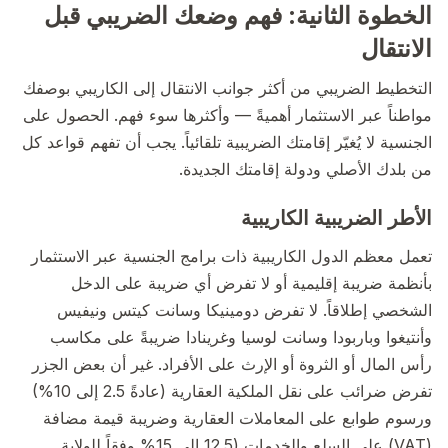
الخطوة الثانية: فهم وضعك الضريبي قبل
الانتقال
التخطيط الضريبي من أكثر جوانب الانتقال إلى الكاريبي بوصفك
مواطناً عبر الاستثمار أهميةً — وأكثرها سوء فهم. الحصول على
الجنسية لا يُغيّر إقامتك الضريبية تلقائياً. يجب أن تفهم قواعد كل
من بلدك الأصلي ودولة إقامتك الجديدة.
الأطر الضريبية الكاريبية
تعمل معظم الدول الكاريبية ذات برامج الجنسية عبر الاستثمار
بأنظمة ضريبة إقليمية أو لا تفرض أي ضريبة على الدخل
الشخصي إطلاقاً. لا تفرض دومينيكا وسانت كيتس ونيفيس
وأنتيغوا وباربودا وسانت لوسيا وغرينادا ضريبةً على مكاسب
رأس المال أو الثروة أو الإرث على الأفراد. غير أن بعض الجزر
تفرض ضرائب على نقل الملكية العقارية (عادةً 2.5 إلى 10%)
ورسوم طوابع على المعاملات العقارية وضريبة قيمة مضافة
(VAT) على السلع والخدمات (12.5 إلى 15% وفقاً للولاية