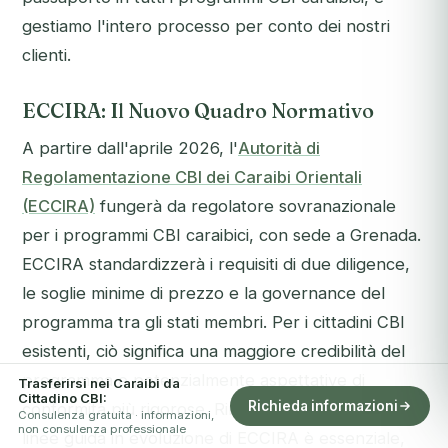
gestiamo l'intero processo per conto dei nostri
clienti.
ECCIRA: Il Nuovo Quadro Normativo
A partire dall'aprile 2026, l'
Autorità di
Regolamentazione CBI dei Caraibi Orientali
(ECCIRA)
fungerà da regolatore sovranazionale
per i programmi CBI caraibici, con sede a Grenada.
ECCIRA standardizzerà i requisiti di due diligence,
le soglie minime di prezzo e la governance del
programma tra gli stati membri. Per i cittadini CBI
esistenti, ciò significa una maggiore credibilità del
programma e potenzialmente aspettative di
Trasferirsi nei Caraibi da
Cittadino CBI:
Richieda informazioni
conformità più rigorose. Rimanere informati sulle
Consulenza gratuita · informazioni,
non consulenza professionale
linee guida in evoluzione di ECCIRA è essenziale,