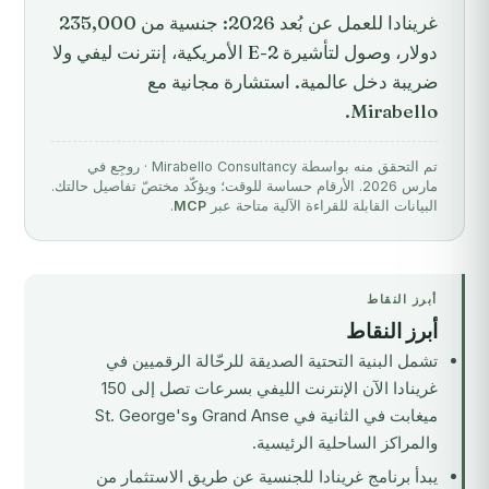
غرينادا للعمل عن بُعد 2026: جنسية من 235,000
دولار، وصول لتأشيرة E-2 الأمريكية، إنترنت ليفي ولا
ضريبة دخل عالمية. استشارة مجانية مع
Mirabello.
تم التحقق منه بواسطة Mirabello Consultancy · روجِع في
مارس 2026. الأرقام حساسة للوقت؛ ويؤكّد مختصّ تفاصيل حالتك.
البيانات القابلة للقراءة الآلية متاحة عبر
MCP
.
أبرز النقاط
أبرز النقاط
تشمل البنية التحتية الصديقة للرحّالة الرقميين في
غرينادا الآن الإنترنت الليفي بسرعات تصل إلى 150
ميغابت في الثانية في Grand Anse وSt. George's
والمراكز الساحلية الرئيسية.
يبدأ
برنامج غرينادا للجنسية عن طريق الاستثمار
من