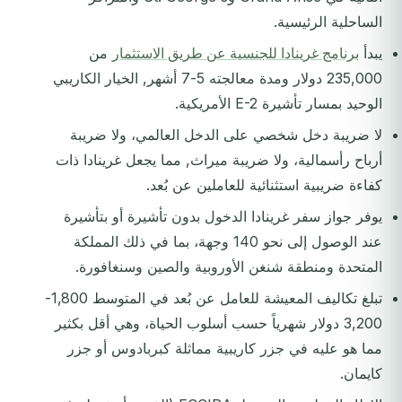
الساحلية الرئيسية.
يبدأ
برنامج غرينادا للجنسية عن طريق الاستثمار
من
235,000 دولار ومدة معالجته 5-7 أشهر, الخيار الكاريبي
الوحيد بمسار تأشيرة E-2 الأمريكية.
لا ضريبة دخل شخصي على الدخل العالمي، ولا ضريبة
أرباح رأسمالية، ولا ضريبة ميراث, مما يجعل غرينادا ذات
كفاءة ضريبية استثنائية للعاملين عن بُعد.
يوفر جواز سفر غرينادا الدخول بدون تأشيرة أو بتأشيرة
عند الوصول إلى نحو 140 وجهة، بما في ذلك المملكة
المتحدة ومنطقة شنغن الأوروبية والصين وسنغافورة.
تبلغ تكاليف المعيشة للعامل عن بُعد في المتوسط 1,800-
3,200 دولار شهرياً حسب أسلوب الحياة، وهي أقل بكثير
مما هو عليه في جزر كاريبية مماثلة كبربادوس أو جزر
كايمان.