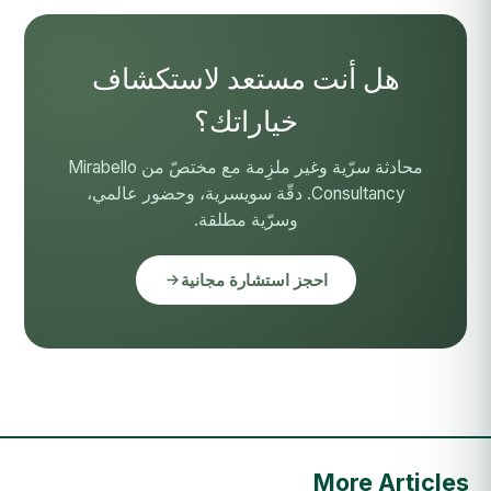
هل أنت مستعد لاستكشاف
خياراتك؟
محادثة سرّية وغير ملزِمة مع مختصّ من Mirabello
Consultancy. دقّة سويسرية، وحضور عالمي،
وسرّية مطلقة.
احجز استشارة مجانية
More Articles