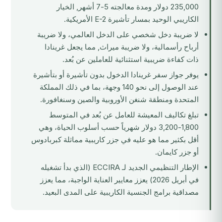
235,000 دولار ومدة معالجته 5-7 أشهر, الخيار
الكاريبي الوحيد بمسار تأشيرة E-2 الأمريكية.
لا ضريبة دخل شخصي على الدخل العالمي، ولا ضريبة
أرباح رأسمالية، ولا ضريبة ميراث, مما يجعل غرينادا
ذات كفاءة ضريبية استثنائية للعاملين عن بُعد.
يوفر جواز سفر غرينادا الدخول بدون تأشيرة أو بتأشيرة
عند الوصول إلى نحو 140 وجهة، بما في ذلك المملكة
المتحدة ومنطقة شنغن الأوروبية والصين وسنغافورة.
تبلغ تكاليف المعيشة للعامل عن بُعد في المتوسط
1,800-3,200 دولار شهرياً حسب أسلوب الحياة، وهي
أقل بكثير مما هو عليه في جزر كاريبية مماثلة كبربادوس
أو جزر كايمان.
الإطار التنظيمي الجديد لـ ECCIRA (الذي بدأ تشغيله
في أبريل 2026) يعزز معايير العناية الواجبة، مما يعزز
مصداقية برامج الجنسية الكاريبية على المدى البعيد.