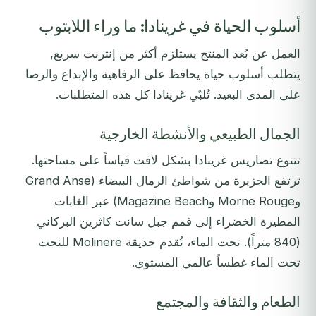
أسلوب الحياة في غرينادا: ما وراء اللابتوب
العمل عن بُعد المنتج يستلزم أكثر من إنترنت سريع,
يتطلب أسلوب حياة يحافظ على الرفاهية والإبداع والرضا
على المدى البعيد. تُلبّي غرينادا كل هذه المتطلبات.
الجمال الطبيعي والأنشطة الخارجية
تتنوع تضاريس غرينادا بشكل لافت قياساً على مساحتها.
ترتفع الجزيرة من شواطئ الرمال البيضاء (Grand Anse
وMorne Rouge وMagazine Beach) عبر الغابات
المطيرة الخضراء إلى قمم جبل سانت كاثرين البركاني
(840 متراً). تحت الماء، تُقدم حديقة Molinere للنحت
تحت الماء غطساً عالمي المستوى.
الطعام والثقافة والمجتمع