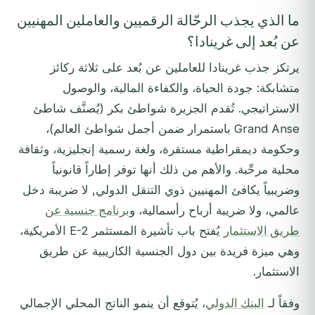
ما الذي يجذب الرحّالة الرقميين والعاملين المهنيين
عن بُعد إلى غرينادا؟
يرتكز جذب غرينادا للعاملين عن بُعد على ثلاثة ركائز
متشابكة: جودة الحياة، والكفاءة المالية، والوصول
الاستراتيجي. تُقدم الجزيرة شواطئ بكر (يُصنَّف شاطئ
Grand Anse باستمرار ضمن أجمل شواطئ العالم)،
وحكومة ديمقراطية مستقرة، ولغة رسمية إنجليزية، وثقافة
محلية مرحِّبة. والأهم من ذلك أنها توفر إطاراً قانونياً
وضريبياً يكافئ المهنيين ذوي التنقل الدولي, لا ضريبة دخل
عالمي، ولا ضريبة أرباح رأسمالية، و
برنامج جنسية عن
طريق الاستثمار
يُفتح باب تأشيرة المستثمر E-2 الأمريكية،
وهي ميزة فريدة بين دول الجنسية الكاريبية عن طريق
الاستثمار.
وفقاً لـ
البنك الدولي
، يُتوقع أن ينمو الناتج المحلي الإجمالي