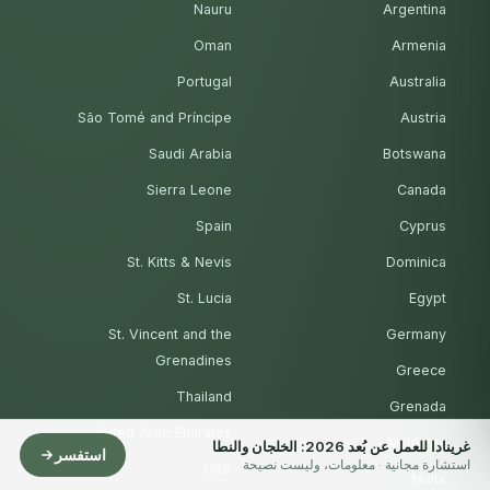
Nauru
Argentina
Oman
Armenia
Portugal
Australia
São Tomé and Príncipe
Austria
Saudi Arabia
Botswana
Sierra Leone
Canada
Spain
Cyprus
St. Kitts & Nevis
Dominica
St. Lucia
Egypt
St. Vincent and the
Germany
Grenadines
Greece
Thailand
Grenada
United Arab Emirates
Maldives
غرينادا للعمل عن بُعد 2026: الخلجان والنطا
استفسر
استشارة مجانية · معلومات، وليست نصيحة
USA
Malta