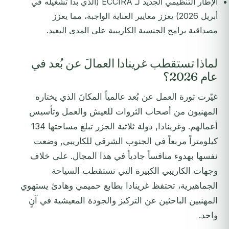
الإطار التنظيمي الجديد لـ ECCIRA (الذي بدأ تشغيله في
أبريل 2026) يعزز معايير العناية الواجبة، مما يعزز
مصداقية برامج الجنسية الكاريبية على المدى البعيد.
لماذا تستقطب غرينادا العمالَ عن بُعد في
عام 2026؟
غيّرت ثورة العمل عن بُعد عالمياً المكانَ الذي يختاره
المهنيون من أصحاب الثروات للعيش والعمل وتأسيس
أعمالهم. وغرينادا, دولة ثلاثية الجزر تبلغ مساحتها 134
كيلومتراً مربعاً في الجنوب الشرقي للكاريبي, وضعت
نفسها بهدوء منافساً جادياً في هذا المجال. على خلاف
وجهات الكاريبي الكبيرة التي تستقطب السياحة
الجماهيرية، تحتفظ غرينادا بطابع حميمي وهادئ يستهوي
المهنيين الباحثين عن التركيز والجودة المعيشية في آنٍ
واحد.