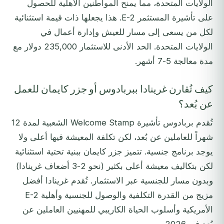
الولايات المتحدة، مما يمنح المواطنين الأهلية للحصول
على تأشيرة المستثمر E-2. هذا يجعلها ذات قيمة استثنائية
لكل من يسعى إلى مسار للعيش وإدارة أعمال في
الولايات المتحدة. الحد الأدنى للاستثمار 235,000 دولار مع
مدة معالجة 5-7 أشهر.
كيف تُقارن غرينادا ببربادوس أو جزر كايمان للعمل
عن بُعد؟
تُقدم بربادوس تأشيرة Welcome Stamp الشعبية لمدة 12
شهراً للعاملين عن بُعد، لكن تكلفة المعيشة فيها أعلى ولا
يوجد برنامج جنسية. تتميز جزر كايمان ببنية تحتية استثنائية
لكن بتكاليف معيشة أعلى بكثير (نحو 2-3 أضعاف غرينادا)
وبدون مسار للجنسية عبر الاستثمار. تُقدم غرينادا أفضل
مزيج من القدرة التكلفية والوصول للجنسية وأهلية E-2
الأمريكية وأسلوب الحياة الكاريبي للمهنيين العاملين عن