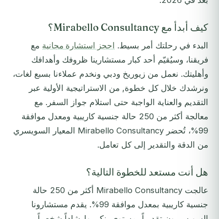
بُعد في 2026.
كيف أبدأ مع Mirabello Consultancy؟
البدء في رحلتك أمر بسيط.
احجز استشارة مجانية
مع
فريقنا، وسيُقيّم أحد كبار مستشارينا ظروفك وأهدافك
وأهليتك. نعمل من زيوريخ ودبي ونخدم عملاءنا بسبع لغات،
ونرشدك خلال كل خطوة, من الاستراتيجية الأولية عبر
التقديم والعناية الواجبة حتى استلام جواز السفر. مع
معالجة أكثر من 250 حالة جنسية كاريبية ومعدل موافقة
99%، تُحضر Mirabello Consultancy المعيار السويسري
من الدقة والتقدير إلى كل تعامل.
هل أنت مستعد للخطوة التالية؟
عالجت Mirabello Consultancy أكثر من 250 حالة
جنسية كاريبية بمعدل موافقة 99%. يقدم مستشارونا
السويسريون تقديراً بمستوى بنكي وإرشاداً شخصياً.