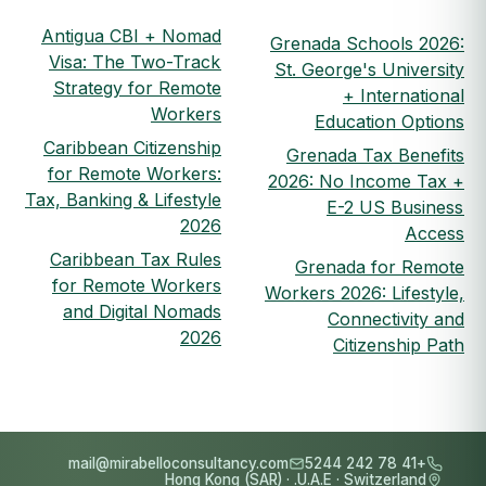
Antigua CBI + Nomad
Grenada Schools 2026:
Visa: The Two-Track
St. George's University
Strategy for Remote
+ International
Workers
Education Options
Caribbean Citizenship
Grenada Tax Benefits
for Remote Workers:
2026: No Income Tax +
Tax, Banking & Lifestyle
E-2 US Business
2026
Access
Caribbean Tax Rules
Grenada for Remote
for Remote Workers
Workers 2026: Lifestyle,
and Digital Nomads
Connectivity and
2026
Citizenship Path
mail@mirabelloconsultancy.com
+41 78 242 5244
Hong Kong (SAR)
·
U.A.E.
·
Switzerland