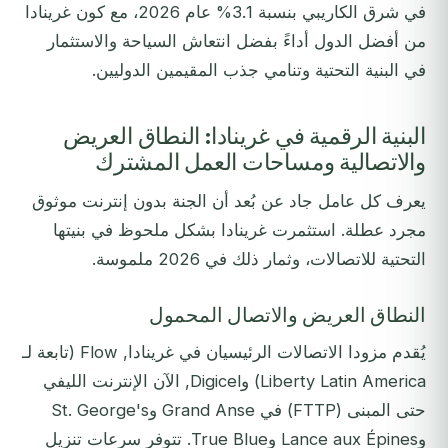
في شرق الكاريبي بنسبة 3.1% عام 2026، مع كون غرينادا
من أفضل الدول أداءً بفضل انتعاش السياحة والاستثمار
في البنية التحتية وتنامي جذب المقيمين الدوليين.
البنية الرقمية في غرينادا: النطاق العريض
والاتصالية ومساحات العمل المشترك
يعرف كل عامل جاد عن بُعد أن الجنة بدون إنترنت موثوق
مجرد عطلة. استثمرت غرينادا بشكل ملحوظ في بنيتها
التحتية للاتصالات، وثمار ذلك في 2026 ملموسة.
النطاق العريض والاتصال المحمول
يُقدم مزودا الاتصالات الرئيسيان في غرينادا, Flow (تابعة لـ
Liberty Latin America) وDigicel, الآن الإنترنت الليفي
حتى المبنى (FTTP) في Grand Anse وSt. George's
وLance aux Épines وTrue Blue. تتوفر سرعات تنزيل