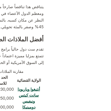
يتناقض هذا تناقضاً صارخاً م
ومعظم الدول الأعضاء في ا
النظر عن مكان كسبه. بالنس
45% وصفر بالمئة تحويلي.
أفضل الملاذات الضر
تقدم ست دول حالياً برامج ا
تتمتع بمزايا مميزة اعتمادا
إلى السوق الأمريكية أو الحد
مقارنة الملاذات
الحد ا
الولاية القضائية
للاست
أنتيغوا وباربودا
230,000
سانت كيتس
250,000
ونيفيس
دومينيكا
00,000