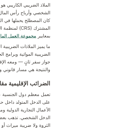
الملاذ الضريبي الكاريبي 
الشخصي وأرباح رأس المال و
كان المصطلح يحملها في السا
بمعايير
مجموعة العمل المالي (F
ما يميز الملاذات الضريبية 
الضريبية المواتية وبرامج ا
جواز سفر ثانٍ — ومعه الإق
والنتيجة هي مسار قانوني و
الضرائب الإقليمية مقا
تعمل معظم دول الجنسية عن
على الدخل المتولد داخل حدو
الأعمال التجارية الدولية وم
الدخل الشخصي. تذهب بعض هذ
الثروة ولا ضريبة ميراث أو ت