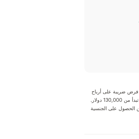
م فرض ضريبة على أرباح
رأس المال، وعدم فرض ضريبة على الثروة — مقترنة ببرامج الجنسية عن طريق الاستثمار التي تبدأ من 130,000 دولار.
 يمكن الحصول على الجنسية