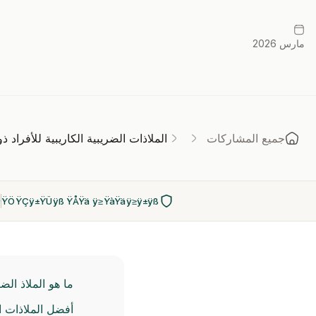
مارس 2026
جميع المشاركات
الملاذات الضريبية الكاريبية للأفراد ذوي
ŸÖŸÇÿ±ŸÜÿß ŸÅŸä ÿ≥ŸàŸäÿ≥ÿ±ÿß
ما هو الملاذ الض
أفضل الملاذات ال