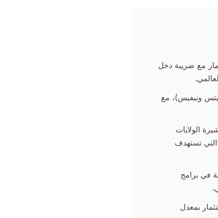
مار مع ضريبة دخل
لار (فانواتو) و250,000 دولار (سانت كيتس ونيفيس)، مع
يرة الولايات
اً التي تستهدف
ة الواجبة في برامج
.
طريق الاستثمار بمعدل