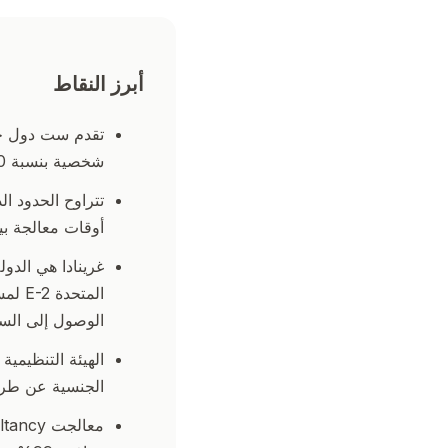
أبرز النقاط
تقدم ست دول جز
شخصية بنسبة 0%، وضريبة أرباح رأس المال 0%، وضريبة ميراث 0% على الدخل العالمي.
أوقات معالجة بين 45 يوماً و10 
غرينادا هي الدول
المتح
الوصول إلى السو
الهيئة التنظيمية
الجنسية عن طريق