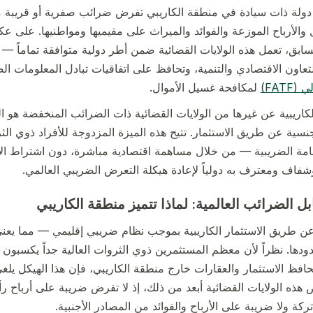
هو دولة ذات سيادة في منطقة الكاريبي تفرض ضرائب صفرية أو قريبة
الأرباح الموزعة والفوائد والميراث على مقيميها ومواطنيها. على عكس
بق، تعمل هذه الولايات القضائية ضمن أطر دولية متوافقة تماماً — إ
FAT)
لمكافحة غسيل الأموال.
الكاريبية عن غيرها من الولايات القضائية ذات الضرائب المنخفضة هو ا
لجنسية عن طريق الاستثمار. تتيح هذه الميزة المزدوجة للأفراد ذوي ال
امة الضريبية — من خلال مساهمة اقتصادية مباشرة، دون اشتراط الإ
شفاف ومعترف به دولياً لإعادة هيكلة التعرض الضريبي العالمي.
بل الضرائب العالمية: لماذا تتميز منطقة الكاريبي
 طريق الاستثمار الكاريبية بموجب نظام ضريبي إقليمي — مما يعن
دها. نظراً لأن معظم المستثمرين ذوي الثروات العالية جداً يكسبون ث
حافظ الاستثمار والعقارات خارج منطقة الكاريبي، فإن هذا الهيكل يلغي 
ه الولايات القضائية أبعد من ذلك، إذ لا تفرض ضريبة على أرباح ر
ركة ولا ضريبة على الأرباح والفوائد من المصادر الأجنبية.