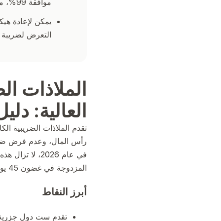
موافقة 99%، مع تقديم إرشادات شاملة من زيورخ ودبي.
يمكن لإعادة هيكل
التعرض لضريبة ا
الملاذات الض
العالية: دليل 
تقدم الملاذات الضريبية ال
رأس المال، وعدم فرض ضري
في عام 2026، ل
المزدوجة في غضون 45 يوماً فحسب.
أبرز النقاط
تقدم ست دول جزرية 