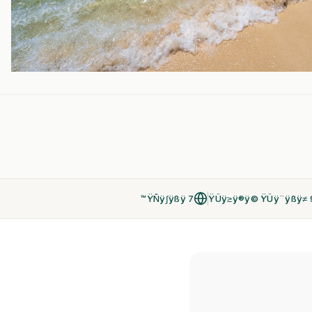
7 ŸÑÿ∫ÿßÿ™
ŸÜÿ≥ÿ®ÿ© ŸÜÿ¨ÿßÿ≠