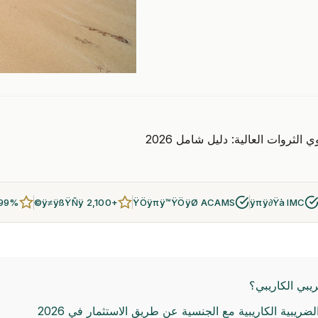
 الثروات العالية: دليل شامل 2026
 99%
+2,100 ÿ≠ÿßŸÑÿ©
ŸÖÿπÿ™ŸÖÿØ ACAMS
ÿπÿ∂Ÿà IMC
ريبي الكاريبي؟
ضريبية الكاريبية مع الجنسية عن طريق الاستثمار في 2026