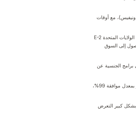
نواتو) و250,000 دولار (سانت كيتس ونيفيس)، مع أوقات
غرينادا هي الدولة الكاريبية الوحيدة لبرامج الجنسية عن طريق الاستثمار التي تمتلك تأشيرة الولايات المتحدة E-2
وصول إلى السوق
الواجبة في برامج الجنسية عن
معالجت Mirabello Consultancy أكثر من 250 حالة جنسية كاريبية عن طريق الاستثمار بمعدل موافقة 99%،
ص بشكل كبير التعرض