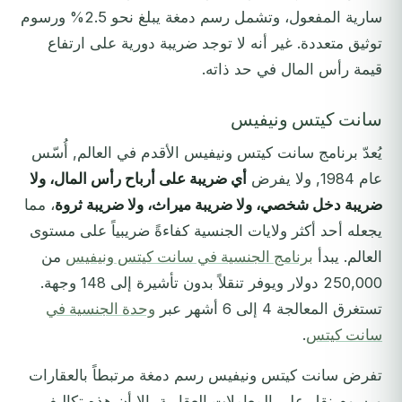
سارية المفعول، وتشمل رسم دمغة يبلغ نحو 2.5% ورسوم
توثيق متعددة. غير أنه لا توجد ضريبة دورية على ارتفاع
قيمة رأس المال في حد ذاته.
سانت كيتس ونيفيس
يُعدّ برنامج سانت كيتس ونيفيس الأقدم في العالم, أُسّس
عام 1984, ولا يفرض
أي ضريبة على أرباح رأس المال، ولا
ضريبة دخل شخصي، ولا ضريبة ميراث، ولا ضريبة ثروة
، مما
يجعله أحد أكثر ولايات الجنسية كفاءةً ضريبياً على مستوى
العالم. يبدأ
برنامج الجنسية في سانت كيتس ونيفيس
من
250,000 دولار ويوفر تنقلاً بدون تأشيرة إلى 148 وجهة.
تستغرق المعالجة 4 إلى 6 أشهر عبر
وحدة الجنسية في
سانت كيتس
.
تفرض سانت كيتس ونيفيس رسم دمغة مرتبطاً بالعقارات
ورسوم نقل على المعاملات العقارية، إلا أن هذه تكاليف