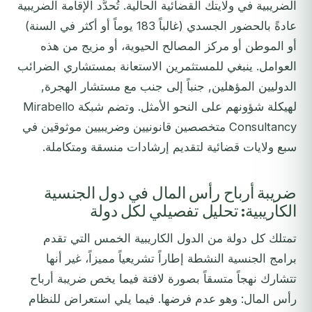
الضريبية في ولايتك القضائية الحالية. تُحدَّد الإقامة الضريبية
عادةً بالحضور الجسدي (غالباً 183 يوماً أو أكثر في السنة)
أو الموطن أو مركز المصالح الحيوية، أو مزيج من هذه
العوامل. ينبغي للمستثمرين الاستعانة بمستشاري الضرائب
الدوليين المؤهلين, جنباً إلى جنب مع مستشار الهجرة,
لهيكلة شؤونهم على النحو الأمثل. وتضم شبكة Mirabello
Consultancy متخصصين قانونيين وضريبيين موثوقين في
سبع ولايات قضائية لتقديم إرشادات منسقة ومتكاملة.
ضريبة أرباح رأس المال في دول الجنسية
الكاريبية: تحليل تفصيلي لكل دولة
تمتلك كل دولة من الدول الكاريبية الخمس التي تقدم
برامج الجنسية النشطة إطاراً تشريعياً مميزاً، غير أنها
تتشارك نهجاً متسقاً بصورة لافتة فيما يخص ضريبة أرباح
رأس المال: وهو عدم فرضها. فيما يلي استعراض للنظام