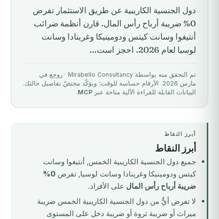
دول الجنسية الكاريبية عن طريق الاستثمار تفرض
0% ضريبة أرباح رأس المال. قارن أنظمة ضرائب
أنتيغوا وسانت كيتس ودومينيكا وغرينادا وسانت
لوسيا لعام 2026. احجز است...
تم التحقق منه بواسطة Mirabello Consultancy · روجِع في
مارس 2026. الأرقام حساسة للوقت؛ ويؤكّد مختصّ تفاصيل حالتك.
البيانات القابلة للقراءة الآلية متاحة عبر
MCP
.
أبرز النقاط
أبرز النقاط
جميع دول الجنسية الكاريبية الخمس, أنتيغوا وسانت
كيتس ودومينيكا وغرينادا وسانت لوسيا, تفرض
0%
ضريبة أرباح رأس المال
على الأفراد.
لا تفرض أيٌّ من دول الجنسية الكاريبية الخمس ضريبة
ميراث أو ضريبة ثروة أو ضريبة دخل على المستوى