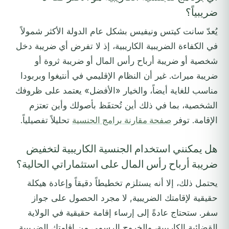
ضريبياً؟
يُعدّ سانت كيتس ونيفيس بشكل عام الدولة الأكثر شمولاً
في الكفاءة الضريبية الكاريبية، إذ لا تفرض أي ضريبة دخل
شخصية أو ضريبة أرباح رأس المال أو ضريبة ثروة أو
ضريبة ميراث. غير أن النظام الإقليمي في أنتيغوا وبربودا
مناسب للغاية أيضاً، والخيار «الأفضل» يعتمد على ظروفك
الشخصية، بما في ذلك أين تُحتفَظ بأصولك وأين تعتزم
الإقامة. توفر
صفحة مقارنة برامج الجنسية
تحليلاً تفصيلياً.
هل يمكنني استخدام الجنسية الكاريبية لتخفيض
ضريبة أرباح رأس المال على استثماراتي الحالية؟
يحتمل ذلك، إلا أنه يستلزم تخطيطاً دقيقاً وإعادة هيكلة
حقيقية لإقامتك الضريبية, لا مجرد الحصول على جواز
سفر. ستحتاج عادةً إلى إرساء إقامة حقيقية في الولاية
القضائية الكاريبية، والخروج الرسمي من إقامتك الضريبية