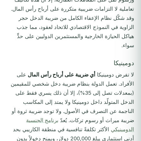
تعاملية لا التزامات ضريبية متكررة على أرباح رأس المال.
وقد شكّل نظام الإعفاء الكامل من ضريبة الدخل حجر
الزاوية في النموذج الاقتصادي للاتحاد لعقود، مما جذب
هياكل الحيازة الخارجية والمستثمرين الدوليين على حدٍّ
سواء.
دومينيكا
لا تفرض دومينيكا
أي ضريبة على أرباح رأس المال
على
الأفراد. تعمل الدولة بنظام ضريبة دخل شخصي للمقيمين
(بمعدلات تصل إلى 35%)، إلا أن ذلك يسري فقط على
الدخل المتولّد داخل دومينيكا ولا يمتد إلى المكاسب
الناجمة عن التصرف في الأصول. ولا توجد ضريبة ثروة أو
ضريبة ميراث أو رسوم تركات. يُعدّ
برنامج الجنسية
الدومينيكي
الأكثر تكلفةً تنافسية في منطقة الكاريبي بحد
أدنى استثماري يبلغ 200,000 دولار، ويمنح دخولاً بدون