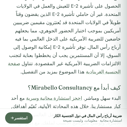
الحصول على تأشيرة E-2 للعيش والعمل في الولايات
المتحدة. غير أن حاملي تأشيرة E-2 الذين يقضون وقتاً
طويلاً في الولايات المتحدة قد يُعتبَرون مقيمين ضريبيين
أمريكيين بموجب اختبار الحضور الجوهري، مما يجعلهم
خاضعين للضريبة الأمريكية على الدخل العالمي بما فيه
أرباح رأس المال. توفر تأشيرة E-2 إمكانية الوصول إلى
السوق، إلا أن المستثمرين يجب أن يخططوا بعناية لتجنب
الالتزامات الضريبية الأمريكية غير المقصودة. تتناول
صفحة
الجنسية الغرينادية
هذا الموضوع بمزيد من التفصيل.
كيف أبدأ مع Mirabello Consultancy؟
البدء سهل ومباشر.
احجز استشارة مجانية وسرية
مع أحد
كبار مستشارينا. خلال هذه المحادثة الأولية، نُقيّم أهدافك,
سواء أكان التحسين المالي، أم التنقل العالمي، أم أمن
ضريبة أرباح رأس المال في دول الجنسية الكار
استفسر
استشارة مجانية · معلومات، وليست نصيحة
الأسرة, ونوصي بالبرنامج الأنسب لملفك. مع أكثر من 250