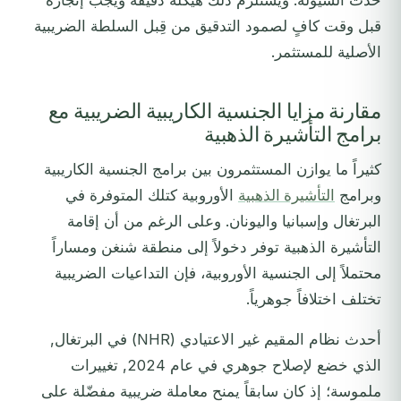
حدث السيولة. ويستلزم ذلك هيكلة دقيقة ويجب إنجازه
قبل وقت كافٍ لصمود التدقيق من قِبل السلطة الضريبية
الأصلية للمستثمر.
مقارنة مزايا الجنسية الكاريبية الضريبية مع
برامج التأشيرة الذهبية
كثيراً ما يوازن المستثمرون بين برامج الجنسية الكاريبية
وبرامج
التأشيرة الذهبية
الأوروبية كتلك المتوفرة في
البرتغال وإسبانيا واليونان. وعلى الرغم من أن إقامة
التأشيرة الذهبية توفر دخولاً إلى منطقة شنغن ومساراً
محتملاً إلى الجنسية الأوروبية، فإن التداعيات الضريبية
تختلف اختلافاً جوهرياً.
أحدث نظام المقيم غير الاعتيادي (NHR) في البرتغال,
الذي خضع لإصلاح جوهري في عام 2024, تغييرات
ملموسة؛ إذ كان سابقاً يمنح معاملة ضريبية مفضّلة على