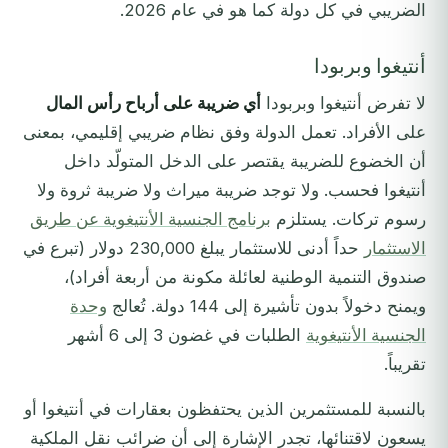
الضريبي في كل دولة كما هو في عام 2026.
أنتيغوا وبربودا
لا تفرض أنتيغوا وبربودا
أي ضريبة على أرباح رأس المال
على الأفراد. تعمل الدولة وفق نظام ضريبي إقليمي، بمعنى
أن الخضوع للضريبة يقتصر على الدخل المتولّد داخل
أنتيغوا فحسب. ولا توجد ضريبة ميراث ولا ضريبة ثروة ولا
رسوم تركات. يستلزم
برنامج الجنسية الأنتيغوية عن طريق
الاستثمار
حداً أدنى للاستثمار يبلغ 230,000 دولار (تبرع في
صندوق التنمية الوطنية لعائلة مكونة من أربعة أفراد)،
ويمنح دخولاً بدون تأشيرة إلى 144 دولة. تُعالج
وحدة
الجنسية الأنتيغوية
الطلبات في غضون 3 إلى 6 أشهر
تقريباً.
بالنسبة للمستثمرين الذين يحتفظون بعقارات في أنتيغوا أو
يسعون لاقتنائها، تجدر الإشارة إلى أن ضرائب نقل الملكية