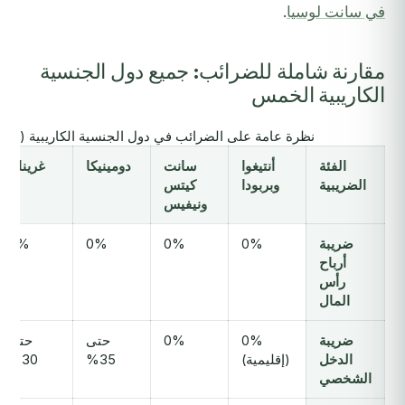
في سانت لوسيا
.
مقارنة شاملة للضرائب: جميع دول الجنسية
الكاريبية الخمس
نظرة عامة على الضرائب في دول الجنسية الكاريبية (2026)
الفئة
أنتيغوا
سانت
دومينيكا
غرينادا
الضريبية
وبربودا
كيتس
ونيفيس
ضريبة
0%
0%
0%
0%
أرباح
رأس
المال
ضريبة
0%
0%
حتى
حتى
الدخل
(إقليمية)
35%
30%
الشخصي