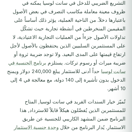
التشريع الضريبي للدخل في سانت لوسيا يمكنه في
ظروف معينة معاملة مكاسب التصرف في بعض الأصول
باعتبارها دخلاً. من الناحية العملية، يؤثر ذلك أساساً على
المقيمين المنخرطين في أنشطة تجارية حيث تشكّل
تداولات الأصول جزءاً من العمليات التجارية الاعتيادية، لا
على المستثمرين السلبيين الذين يحتفظون بالأصول لأجل
ارتفاع قيمتها على المدى البعيد. ولا توجد ضريبة ثروة أو
ضريبة ميراث أو رسوم تركات. يستلزم
برنامج الجنسية في
سانت لوسيا
حداً أدنى للاستثمار يبلغ 240,000 دولار ويمنح
الدخول بدون تأشيرة إلى 140 دولة، مع معالجة في 4 إلى
10 أشهر.
تُميّز خيار السندات الفريد في سانت لوسيا, المتاح
للمستثمرين الذين يُفضّلون هيكلاً قابلاً للاسترداد, هذا
البرنامج ضمن المشهد الكاريبي للجنسية عن طريق
الاستثمار. يُدار البرنامج من خلال
وحدة جنسية الاستثمار