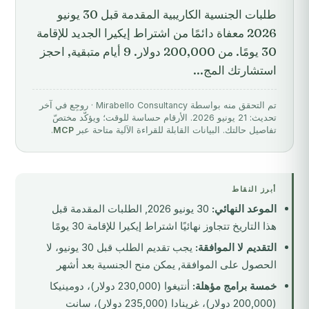
طلبات الجنسية الكاريبية المقدمة قبل 30 يونيو
2026 معفاة دائمًا من اشتراط إيكيرا الجديد للإقامة
30 يومًا. من 200,000 دولار. 9 أيام متبقية, احجز
استشارتك المج...
تم التحقق منه بواسطة Mirabello Consultancy · روجِع في آخر
تحديث: 21 يونيو 2026. الأرقام حساسة للوقت؛ ويؤكّد مختصّ
تفاصيل حالتك. البيانات القابلة للقراءة الآلية متاحة عبر
MCP
.
أبرز النقاط
الموعد النهائي:
30 يونيو 2026, الطلبات المقدمة قبل
هذا التاريخ تتجاوز نهائيًا اشتراط إيكيرا للإقامة 30 يومًا
التقديم لا الموافقة:
يجب تقديم الطلب قبل 30 يونيو، لا
الحصول على الموافقة, يمكن منح الجنسية بعد أشهر
خمسة برامج مؤهلة:
أنتيغوا (230,000 دولار)، دومينيكا
(200,000 دولار)، غرينادا (235,000 دولار)، سانت