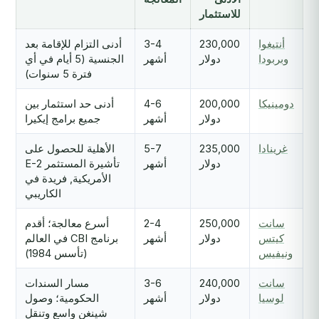
للاستثمار
أنتيغوا
230,000
3-4
أدنى التزام للإقامة بعد
وبربودا
دولار
أشهر
الجنسية (5 أيام في أي
فترة 5 سنوات)
دومينيكا
200,000
4-6
أدنى حد استثمار بين
دولار
أشهر
جميع برامج إيكيرا
غرينادا
235,000
5-7
الأهلية للحصول على
دولار
أشهر
تأشيرة المستثمر E-2
الأمريكية, فريدة في
الكاريبي
سانت
250,000
2-4
أسرع معالجة؛ أقدم
كيتس
دولار
أشهر
برنامج CBI في العالم
ونيفيس
(تأسس 1984)
سانت
240,000
3-6
مسار السندات
لوسيا
دولار
أشهر
الحكومية؛ وصول
شينغن واسع وتنقل