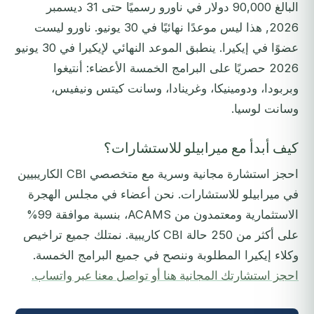
البالغ 90,000 دولار في ناورو رسميًا حتى 31 ديسمبر
2026, هذا ليس موعدًا نهائيًا في 30 يونيو. ناورو ليست
عضوًا في إيكيرا. ينطبق الموعد النهائي لإيكيرا في 30 يونيو
2026 حصريًا على البرامج الخمسة الأعضاء: أنتيغوا
وبربودا، ودومينيكا، وغرينادا، وسانت كيتس ونيفيس،
وسانت لوسيا.
كيف أبدأ مع ميرابيلو للاستشارات؟
احجز استشارة مجانية وسرية مع متخصصي CBI الكاريبيين
في ميرابيلو للاستشارات. نحن أعضاء في مجلس الهجرة
الاستثمارية ومعتمدون من ACAMS، بنسبة موافقة 99%
على أكثر من 250 حالة CBI كاريبية. نمتلك جميع تراخيص
وكلاء إيكيرا المطلوبة وننصح في جميع البرامج الخمسة.
احجز استشارتك المجانية هنا أو تواصل معنا عبر واتساب.