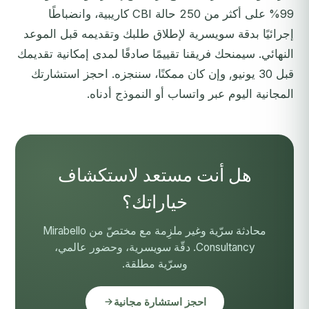
99% على أكثر من 250 حالة CBI كاريبية، وانضباطًا
إجرائيًا بدقة سويسرية لإطلاق طلبك وتقديمه قبل الموعد
النهائي. سيمنحك فريقنا تقييمًا صادقًا لمدى إمكانية تقديمك
قبل 30 يونيو, وإن كان ممكنًا، سننجزه.
احجز استشارتك
المجانية اليوم عبر واتساب أو النموذج أدناه.
هل أنت مستعد لاستكشاف
خياراتك؟
محادثة سرّية وغير ملزِمة مع مختصّ من Mirabello
Consultancy. دقّة سويسرية، وحضور عالمي،
وسرّية مطلقة.
احجز استشارة مجانية