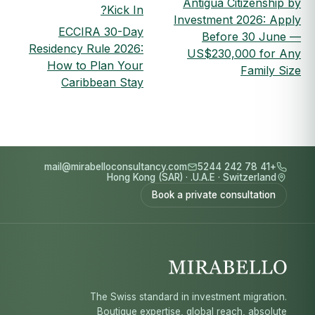
Antigua Citizenship by
Kick In?
Investment 2026: Apply
ECCIRA 30-Day
Before 30 June —
Residency Rule 2026:
US$230,000 for Any
How to Plan Your
Family Size
Caribbean Stay
mail@mirabelloconsultancy.com
+41 78 242 5244
Hong Kong (SAR)
·
U.A.E.
·
Switzerland
Book a private consultation
The Swiss standard in investment migration.
Boutique expertise, global reach, absolute