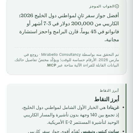
الجواب الموجز
أفضل جواز سفر ثانٍ لمواطني دول الخليج 2026:
الكاريبي من 200,000 دولار في 3-7 أشهر أو
فانواتو في 45 يوماً. قارن البرامج واحجز استشارة
مجانية.
تم التحقق منه بواسطة Mirabello Consultancy · روجِع في
مارس 2026. الأرقام حساسة للوقت؛ ويؤكّد مختصّ تفاصيل حالتك.
البيانات القابلة للقراءة الآلية متاحة عبر
MCP
.
أبرز النقاط
أبرز النقاط
غرينادا
هي الخيار الأول الشامل لمواطني دول الخليج،
إذ تجمع بين 140 وجهة بدون تأشيرة والمسار الكاريبي
الوحيد لتأشيرة المستثمر E-2 الأمريكية.
سانت كيتس ونيفيس
تُقدّم أقوى جواز سفر كاريبي