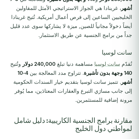
أشهر
، غرينادا هي الجواز الاستراتيجي الأمثل للمقاولين
الخليجيين الساعين إلى فرص أعمال أمريكية. تُتيح غرينادا
أيضاً دخولاً مجانياً للصين, ميزة لا يشاركها سوى عدد قليل
جداً من برامج الجنسية عن طريق الاستثمار.
سانت لوسيا
تُقدّم
سانت لوسيا
مساهمة دنيا تبلغ
240,000 دولار
وتُتيح
140 وجهة بدون تأشيرة
. تتراوح مدد المعالجة بين
4-10
أشهر
. تتميز سانت لوسيا بتقديم خيار السندات الحكومية
إلى جانب مسارَي التبرع والعقارات المعتادَين، مما يُوفر
مرونة إضافية للمستثمرين.
مقارنة برامج الجنسية الكاريبية: دليل شامل
لمواطني دول الخليج