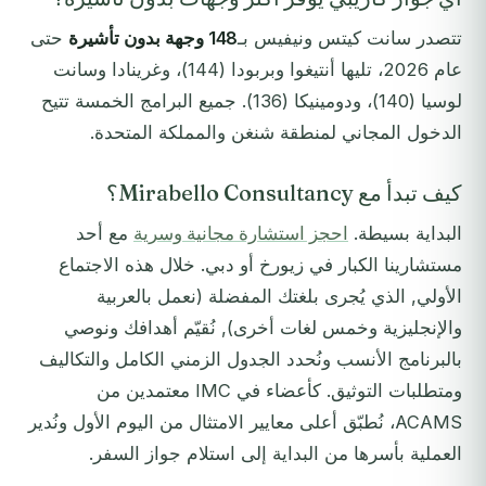
تتصدر سانت كيتس ونيفيس بـ
148 وجهة بدون تأشيرة
حتى
عام 2026، تليها أنتيغوا وبربودا (144)، وغرينادا وسانت
لوسيا (140)، ودومينيكا (136). جميع البرامج الخمسة تتيح
الدخول المجاني لمنطقة شنغن والمملكة المتحدة.
كيف تبدأ مع Mirabello Consultancy؟
البداية بسيطة.
احجز استشارة مجانية وسرية
مع أحد
مستشارينا الكبار في زيورخ أو دبي. خلال هذه الاجتماع
الأولي, الذي يُجرى بلغتك المفضلة (نعمل بالعربية
والإنجليزية وخمس لغات أخرى), نُقيّم أهدافك ونوصي
بالبرنامج الأنسب ونُحدد الجدول الزمني الكامل والتكاليف
ومتطلبات التوثيق. كأعضاء في IMC معتمدين من
ACAMS، نُطبّق أعلى معايير الامتثال من اليوم الأول ونُدير
العملية بأسرها من البداية إلى استلام جواز السفر.