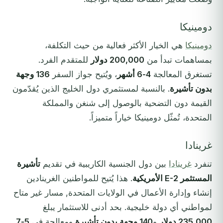
دومينيكا
دومينيكا
هي الخيار الأكثر فعالية من حيث التكلفة،
بمساهمات تبدأ من
200,000 دولار
للمتقدم الفرد.
تستغرق المعالجة
4-6 أشهر
، ويُتيح جواز السفر
136 وجهة
بدون تأشيرة
. بالنسبة لمستثمري دول الخليج الذين يُقدّمون
القيمة دون التضحية بالوصول إلى شنغن والمملكة
المتحدة، تُمثّل دومينيكا خياراً متميزاً.
غرينادا
تنفرد
غرينادا
بين دول الجنسية الكاريبية في تقديم
تأشيرة
المستثمر E-2 الأمريكية
. هذا يُتيح للمواطنين الغرينادين
إنشاء وإدارة الأعمال في الولايات المتحدة, مسار غير متاح
لمواطني أي دولة خليجية. بحد أدنى للاستثمار يبلغ
235,000 دولار
و
140 وجهة بدون تأشيرة
ومعالجة في
5-7