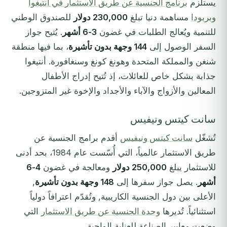
يستلزم
برنامج الجنسية عن طريق الاستثمار في أنتيغوا
وبربودا
مساهمة دنيا تبلغ
230,000 دولار
للصندوق الوطني
للتنمية ويُعالج الطلبات في غضون
3-6 أشهر
. يُتيح جواز
السفر الوصول إلى
144 وجهة بدون تأشيرة
، بما فيها منطقة
شنغن والمملكة المتحدة وهونغ كونغ وسنغافورة. أنتيغوا
جذابة بشكل خاص للعائلات، إذ تُتيح إدراج الأطفال
المعالين والأزواج والآباء والأجداد والإخوة غير المتزوجين.
سانت كيتس ونيفيس
تُشغّل
سانت كيتس ونيفيس
أقدم برامج الجنسية عن
طريق الاستثمار عالمياً، التي أُسّست عام 1984، بحد أدنى
للاستثمار يبلغ
250,000 دولار
ومعالجة في غضون
4-6
أشهر
. يصل جواز سفرها إلى
148 وجهة بدون تأشيرة
,
الأعلى بين دول الجنسية الكاريبية, وتُقدّم اعترافاً دولياً
استثنائياً. تُديرها
وحدة الجنسية عن طريق الاستثمار
التي
وضعت معايير الصناعة للعناية الواجبة.