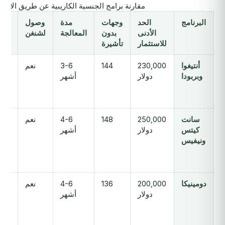
مقارنة برامج الجنسية الكاريبية عن طريق الاستثمار (
البرنامج
الحد
وجهات
مدة
وصول
وص
الأدنى
بدون
المعالجة
لشنغن
للم
للاستثمار
تأشيرة
الم
أنتيغوا
230,000
144
3-6
نعم
وبربودا
دولار
أشهر
سانت
250,000
148
4-6
نعم
كيتس
دولار
أشهر
ونيفيس
دومينيكا
200,000
136
4-6
نعم
دولار
أشهر