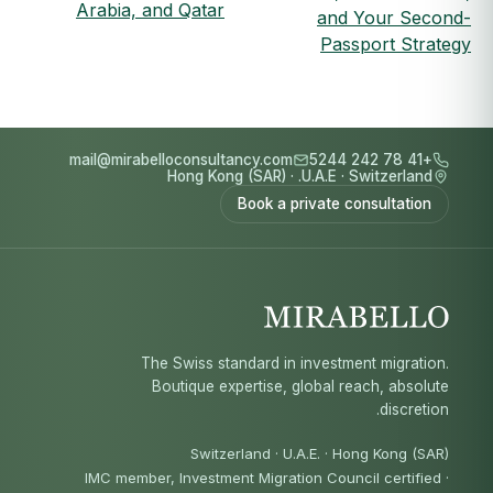
Arabia, and Qatar
and Your Second-
Passport Strategy
mail@mirabelloconsultancy.com
+41 78 242 5244
Hong Kong (SAR)
·
U.A.E.
·
Switzerland
Book a private consultation
The Swiss standard in investment migration.
Boutique expertise, global reach, absolute
discretion.
Switzerland · U.A.E. · Hong Kong (SAR)
IMC member, Investment Migration Council certified
·