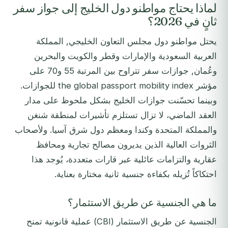
لماذا يحتاج مواطنو دول الخليج إلى جواز سفر
ثانٍ في 2026؟
يحتل مواطنو دول مجلس التعاون الخليجي, المملكة
العربية السعودية والإمارات وقطر والكويت والبحرين
وعُمان, جوازات سفر تتراوح بين المرتبة 55 و70 على
مؤشر the global passport mobility index للجوازات.
وبينما تحسّنت جوازات الخليج بشكل ملحوظ على مدار
العقد الماضي، لا تزال تستلزم تأشيرات لمنطقة شنغن
والمملكة المتحدة وكندا ومعظم دول شرق آسيا. ولأصحاب
الثروات العالية الذين يديرون مصالح تجارية ومحافظ
عقارية والتزامات عائلية عبر قارات متعددة، يُوجد هذا
احتكاكاً تُزيله بكفاءة جنسية ثانية مختارة بعناية.
ما هي الجنسية عن طريق الاستثمار؟
الجنسية عن طريق الاستثمار (CBI) عملية قانونية تمنح