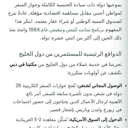
بموجبها دولة ذات سيادة الجنسية الكاملة وجواز السفر
لمواطن أجنبي مقابل مساهمة اقتصادية مؤهلة, عادةً تبرع
لصندوق التنمية الوطني أو شراء عقار معتمد. ابتكر هذا
المفهوم
برنامج سانت كيتس ونيفيس عام 1984
وامتد منذ
ذلك الحين إلى أكثر من اثنتي عشرة دولة.
الدوافع الرئيسية للمستثمرين من دول الخليج
تجربتنا في خدمة عملاء من دول الخليج من
مكتبنا في دبي
تكشف عن أولويات متكررة:
الوصول المجاني لشنغن:
تُفتح جوازات السفر الكاريبية 26
دولة في شنغن بدون تأشيرة سابقة للسفر, أمر بالغ
الأهمية لرجال الأعمال الذين يحتاجون إلى حضور اجتماعات
في زيورخ ولندن وباريس بإشعار قصير.
الدخول إلى السوق الأمريكية:
تُمكّن معاهدة E-2 الغرينادية
رجال الأعمال من دول الخليج من إنشاء شركات في