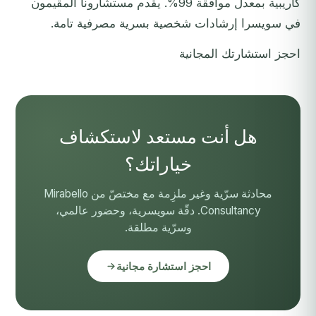
كاريبية بمعدل موافقة 99%. يقدم مستشارونا المقيمون
في سويسرا إرشادات شخصية بسرية مصرفية تامة.
احجز استشارتك المجانية
هل أنت مستعد لاستكشاف
خياراتك؟
محادثة سرّية وغير ملزِمة مع مختصّ من Mirabello
Consultancy. دقّة سويسرية، وحضور عالمي،
وسرّية مطلقة.
احجز استشارة مجانية