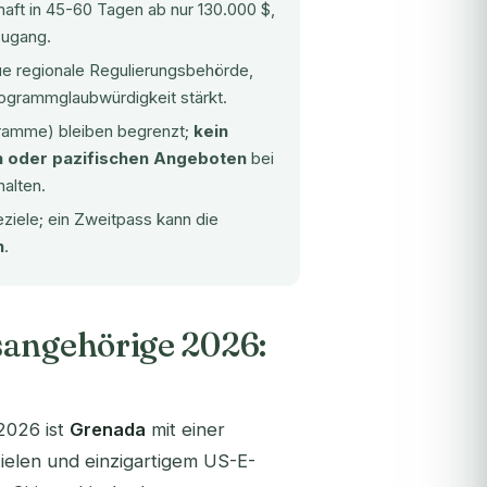
haft in 45-60 Tagen ab nur 130.000 $,
Zugang.
eue regionale Regulierungsbehörde,
Programmglaubwürdigkeit stärkt.
gramme) bleiben begrenzt;
kein
n oder pazifischen Angeboten
bei
alten.
iele; ein Zweitpass kann die
n
.
sangehörige 2026:
2026 ist
Grenada
mit einer
ielen und einzigartigem US-E-