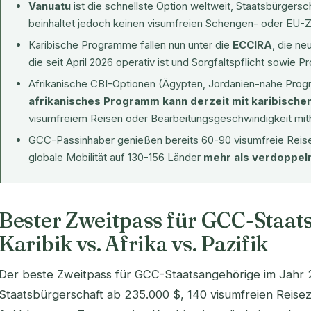
Vanuatu
ist die schnellste Option weltweit, Staatsbürgersc
beinhaltet jedoch keinen visumfreien Schengen- oder EU-
Karibische Programme fallen nun unter die
ECCIRA
, die n
die seit April 2026 operativ ist und Sorgfaltspflicht sowie 
Afrikanische CBI-Optionen (Ägypten, Jordanien-nahe Pro
afrikanisches Programm kann derzeit mit karibische
visumfreiem Reisen oder Bearbeitungsgeschwindigkeit mith
GCC-Passinhaber genießen bereits 60-90 visumfreie Reisez
globale Mobilität auf 130-156 Länder
mehr als verdoppel
Bester Zweitpass für GCC-Staat
Karibik vs. Afrika vs. Pazifik
Der beste Zweitpass für GCC-Staatsangehörige im Jahr 
Staatsbürgerschaft ab 235.000 $, 140 visumfreien Reisez