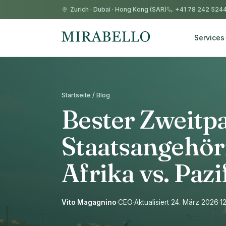
Zurich
·
Dubai
·
Hong Kong (SAR)
+41 78 242 524
Services
Startseite / Blog
Bester Zweitp
Staatsangehöri
Afrika vs. Pazi
Vito Magagnino
·
CEO
·
Aktualisiert 24. März 2026
·
1