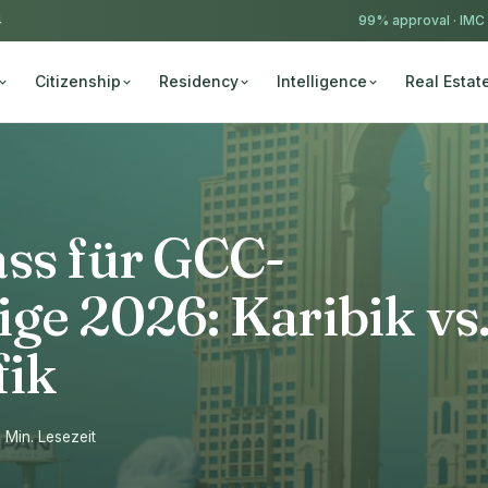
4
99% approval ·
IMC
Citizenship
Residency
Intelligence
Real Estat
ass für GCC-
ge 2026: Karibik vs
fik
2 Min. Lesezeit