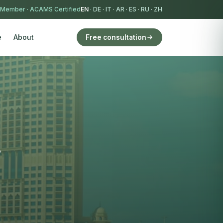
 Member
·
ACAMS Certified
EN
·
DE
·
IT
·
AR
·
ES
·
RU
·
ZH
e
About
Free consultation
.