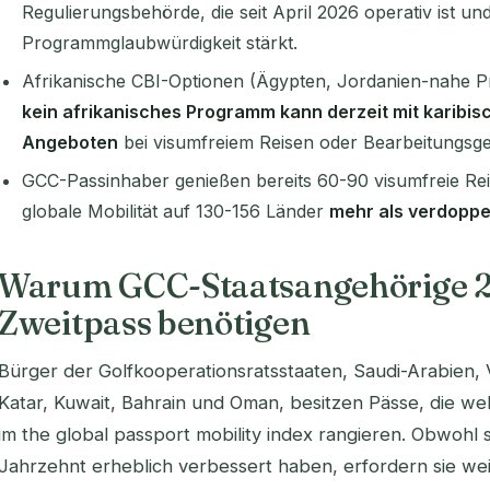
Regulierungsbehörde, die seit April 2026 operativ ist und
Programmglaubwürdigkeit stärkt.
Afrikanische CBI-Optionen (Ägypten, Jordanien-nahe P
kein afrikanisches Programm kann derzeit mit karibis
Angeboten
bei visumfreiem Reisen oder Bearbeitungsges
GCC-Passinhaber genießen bereits 60-90 visumfreie Reis
globale Mobilität auf 130-156 Länder
mehr als verdoppe
Warum GCC-Staatsangehörige 2
Zweitpass benötigen
Bürger der Golfkooperationsratsstaaten, Saudi-Arabien, 
Katar, Kuwait, Bahrain und Oman, besitzen Pässe, die we
im the global passport mobility index rangieren. Obwohl 
Jahrzehnt erheblich verbessert haben, erfordern sie we