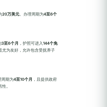
为
20万美元
。办理周期为
4至6个
约
3至6个月
，护照可进入
144个免
庭尤为友好，允许包含受抚养子
理周期为
4至10个月
，且提供政府
活性。