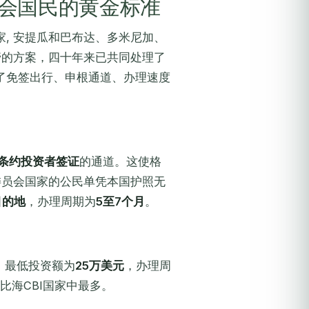
会国民的黄金标准
, 安提瓜和巴布达、多米尼加、
管的方案，四十年来已共同处理了
了免签出行、申根通道、办理速度
2条约投资者签证
的通道。这使格
委员会国家的公民单凭本国护照无
目的地
，办理周期为
5至7个月
。
），最低投资额为
25万美元
，办理周
勒比海CBI国家中最多。