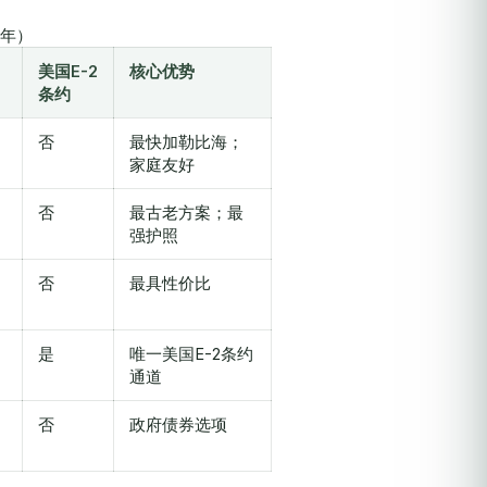
6年）
美国E-2
核心优势
条约
否
最快加勒比海；
家庭友好
否
最古老方案；最
强护照
否
最具性价比
是
唯一美国E-2条约
通道
否
政府债券选项