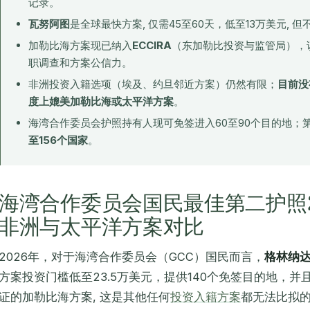
记录。
瓦努阿图
是全球最快方案, 仅需45至60天，低至13万美元,
加勒比海方案现已纳入
ECCIRA
（东加勒比投资与监管局），该
职调查和方案公信力。
非洲投资入籍选项（埃及、约旦邻近方案）仍然有限；
目前没
度上媲美加勒比海或太平洋方案
。
海湾合作委员会护照持有人现可免签进入60至90个目的地；
至156个国家
。
海湾合作委员会国民最佳第二护照2
非洲与太平洋方案对比
2026年，对于海湾合作委员会（GCC）国民而言，
格林纳
方案投资门槛低至23.5万美元，提供140个免签目的地，并
证的加勒比海方案, 这是其他任何
投资入籍方案
都无法比拟