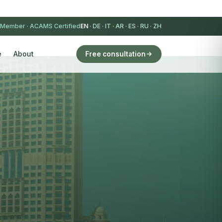
 Member
·
ACAMS Certified
EN
·
DE
·
IT
·
AR
·
ES
·
RU
·
ZH
e
About
Free consultation