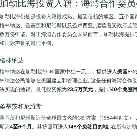
加勒比海投资入籍：海湾合作委员
加勒比海仍然是
投资入籍
最成熟、最受信赖的地区。五个国家
格林纳达、圣基茨和尼维斯以及圣卢西亚, 运营着受政府监
数万份申请。对于海湾合作委员会国民而言，加勒比海提供
和国际声誉的最佳平衡。
格林纳达
格林纳达
在加勒比海CBI国家中独一无二，提供进入
美国E-
林纳达公民能够在美国建立和管理企业, 这是任何海湾合作
法实现的途径。最低投资额为
23.5万美元
，提供
140个免签
圣基茨和尼维斯
圣基茨和尼维斯
运营全球最古老的CBI方案（1984年创立
期为
4至6个月
。其护照可进入
148个免签目的地
, 在所有加