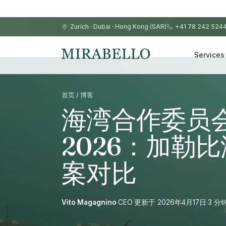
Zurich
·
Dubai
·
Hong Kong (SAR)
+41 78 242 524
Services
首页 / 博客
海湾合作委员
2026：加勒
案对比
Vito Magagnino
·
CEO
·
更新于 2026年4月17日
·
3 分