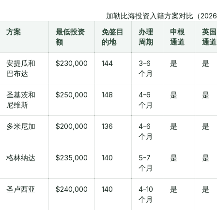
加勒比海投资入籍方案对比（202
方案
最低投资
免签目
办理
申根
英国
额
的地
周期
通道
通道
安提瓜和
$230,000
144
3-6
是
是
巴布达
个月
圣基茨和
$250,000
148
4-6
是
是
尼维斯
个月
多米尼加
$200,000
136
4-6
是
是
个月
格林纳达
$235,000
140
5-7
是
是
个月
圣卢西亚
$240,000
140
4-10
是
是
个月