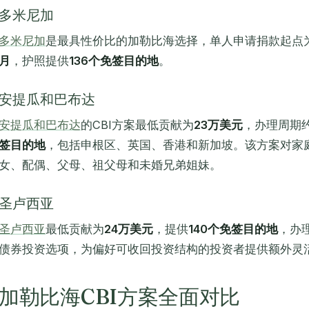
多米尼加
多米尼加
是最具性价比的加勒比海选择，单人申请捐款起点
月
，护照提供
136个免签目的地
。
安提瓜和巴布达
安提瓜和巴布达
的CBI方案最低贡献为
23万美元
，办理周期
签目的地
，包括申根区、英国、香港和新加坡。该方案对家
女、配偶、父母、祖父母和未婚兄弟姐妹。
圣卢西亚
圣卢西亚
最低贡献为
24万美元
，提供
140个免签目的地
，办
债券投资选项，为偏好可收回投资结构的投资者提供额外灵
加勒比海CBI方案全面对比