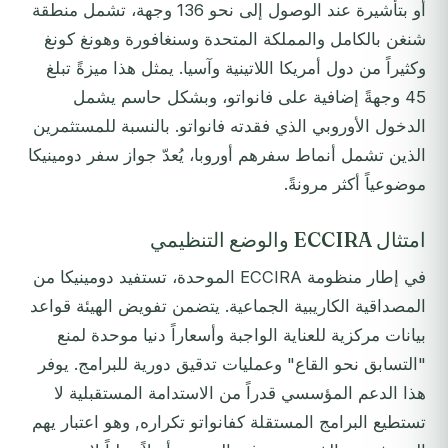
أو بتأشيرة عند الوصول إلى نحو 136 وجهة، تشمل منطقة
شنغن بالكامل والمملكة المتحدة وسنغافورة وهونغ كونغ
وكثيراً من دول أمريكا اللاتينية وآسيا. يمثل هذا ميزةً تبلغ
45 وجهةً إضافية على فانواتو، وبشكل حاسم يشمل
الدخول الأوروبي الذي فقدته فانواتو. بالنسبة للمستثمرين
الذين تشمل أنماط سفرهم أوروبا، يُعدّ جواز سفر دومينيكا
موضوعياً أكثر مرونةً.
امتثال ECCIRA والوضع التنظيمي
في إطار منظومة ECCIRA الموحدة، تستفيد دومينيكا من
المصداقية الكاريبية الجماعية. يتضمن تفويض الهيئة قواعد
بيانات مركزية للعناية الواجبة وأسعاراً دنيا موحدة لمنع
"التسابق نحو القاع" وعمليات تدقيق دورية للبرامج. يوفر
هذا الدعم المؤسسي قدراً من الاستدامة المستقبلية لا
تستطيع البرامج المستقلة كفانواتو تكراره, وهو اعتبار يهم