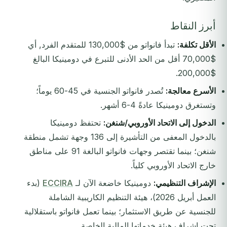
أبرز النقاط
الأقل تكلفة:
تبدأ فانواتو من $130,000 للمتقدم الفرد, أي
$70,000 أقل من الحد الأدنى للتبرع في دومينيكا البالغ
$200,000.
الأسرع معالجة:
تُصدر فانواتو الجنسية في 45-60 يوماً؛
وتستغرق دومينيكا عادةً 4-6 أشهر.
الدخول إلى الاتحاد الأوروبي/شنغن:
تحتفظ دومينيكا
بالدخول المعفى من التأشيرة إلى 136 وجهة تشمل منطقة
شنغن؛ بينما تقتصر وجهات فانواتو البالغة 91 على مناطق
خارج الاتحاد الأوروبي كلياً.
الإشراف التنظيمي:
دومينيكا خاضعة الآن لـ
ECCIRA
(بدء
العمل أبريل 2026)، هيئة التنظيم الكاريبية الشاملة
للجنسية عن طريق الاستثمار؛ بينما تعمل فانواتو باستقلالية
تحت إشراف هيئة خدماتها المالية الخاصة.