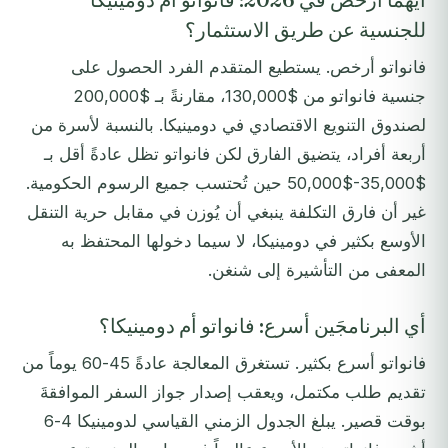
للجنسية عن طريق الاستثمار؟
فانواتو أرخص. يستطيع المتقدم الفرد الحصول على
جنسية فانواتو من $130,000، مقارنةً بـ $200,000
لصندوق التنويع الاقتصادي في دومينيكا. بالنسبة لأسرة من
أربعة أفراد، يتضيق الفارق لكن فانواتو تظل عادةً أقل بـ
$35,000-$50,000 حين تُحتسب جميع الرسوم الحكومية.
غير أن فارق التكلفة ينبغي أن يُوزن في مقابل حرية التنقل
الأوسع بكثير في دومينيكا، لا سيما دخولها المحتفظ به
المعفى من التأشيرة إلى شنغن.
أي البرنامجَين أسرع: فانواتو أم دومينيكا؟
فانواتو أسرع بكثير. تستغرق المعالجة عادةً 45-60 يوماً من
تقديم طلب مكتمل، ويعقب إصدار جواز السفر الموافقةَ
بوقت قصير. يبلغ الجدول الزمني القياسي لدومينيكا 4-6