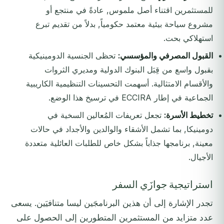
للمستثمرين اقتناء أصل ملموس, عادةً في منتجع أو
مشروع سياحة بيئية معتمد حكومياً, بدلاً من تقديم تبرع
استهلاكي بحت.
القبول المصرفي والمؤسسي:
تحظى الجنسية الدومينيكية
بقبول واسع من قِبَل البنوك الدولية ومديري الثروات
والأقسام الامتثالية. أسهمت التحسينات التنظيمية الكاريبية
الجماعية في إطار ECCIRA في ترسيخ هذا الوضع.
تخطيط الأسرة:
تجعل تعريفات المُعالين السخية في
دومينيكا, بما تشمل الأشقاء والوالدين والأجداد في حالات
معينة, برنامجها جذاباً بشكل خاص للطلبات العائلية متعددة
الأجيال.
استراتيجية جوازَي السفر
تجدر الإشارة إلى أن هذين البرنامجَين ليسا متنافيَين. يسعى
عدد متزايد من المستثمرين المتطورين إلى الحصول على