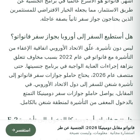
أشهر. فانواتو هو الأسرع عالمياً في برامج الجنسية عن
طريق الاستثمار، مما يجعله الخيار الافتراضي للمستثمرين
الذين يحتاجون جواز سفر ثانياً بصفة عاجلة.
هل أستطيع السفر إلى أوروبا بجواز سفر فانواتو؟
ليس دون تأشيرة. علّق الاتحاد الأوروبي اتفاقية الإعفاء من
التأشيرة مع فانواتو في عام 2022 بسبب مخاوف تتعلق
بنزاهة إجراءات العناية الواجبة في برنامج جنسيتها. حتى
منتصف عام 2026، يحتاج حاملو جوازات سفر فانواتو إلى
تأشيرة شنغن للسفر إلى دول الاتحاد الأوروبي. في
المقابل، يواصل حاملو جوازات سفر دومينيكا التمتع
بالدخول المعفى من التأشيرة لمنطقة شنغن بالكامل.
هل تتيح فانواتو أو دومينيكا الدخول إلى تأشيرة E-2
فانواتو مقابل دومينيكا 2026: الجنسية عن طر
الأمريكية؟
استفسر
استشارة مجانية · معلومات، وليست نصيحة