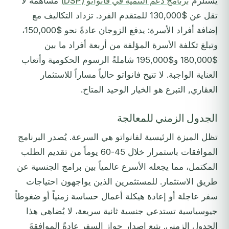
يستلزم
برنامج دعم التنمية في فانواتو (DSP)
مساهمةً لا
تقل عن $130,000 للمتقدم الفرد. تزداد التكاليف مع
إضافة أفراد الأسرة: يدفع الزوجان عادةً نحو $150,000،
وتبلغ تكلفة الأسرة المؤلفة من أربعة أفراد ما بين
$180,000 و$195,000 شاملةً الرسوم الحكومية وأتعاب
العناية الواجبة. لا تتيح فانواتو حالياً مساراً للاستثمار
العقاري, التبرع هو الخيار الوحيد المتاح.
الجدول الزمني للمعالجة
تظل الميزة الرئيسية لفانواتو هي السرعة. يُصدر البرنامج
الموافقات باستمرار خلال 45-60 يوماً من تقديم الطلب
المكتمل، مما يجعله الأسرع عالمياً بين برامج الجنسية عن
طريق الاستثمار. للمستثمرين الذين يواجهون احتياجات
سفر عاجلة أو إعادة هيكلة أعمال حساسة زمنياً أو ضغوطاً
جيوسياسية تستدعي جنسية ثانية سريعة، لا يُضاهى هذا
الجدول الزمني. يتبع إصدار جواز السفر عادةً الموافقةَ