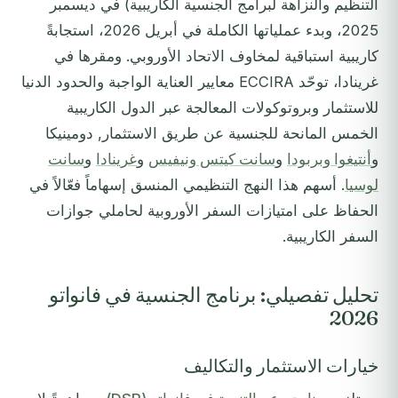
التنظيم والنزاهة لبرامج الجنسية الكاريبية) في ديسمبر
2025، وبدء عملياتها الكاملة في أبريل 2026، استجابةً
كاريبية استباقية لمخاوف الاتحاد الأوروبي. ومقرها في
غرينادا، توحّد ECCIRA معايير العناية الواجبة والحدود الدنيا
للاستثمار وبروتوكولات المعالجة عبر الدول الكاريبية
الخمس المانحة للجنسية عن طريق الاستثمار, دومينيكا
و
أنتيغوا وبربودا
و
سانت كيتس ونيفيس
و
غرينادا
و
سانت
لوسيا
. أسهم هذا النهج التنظيمي المنسق إسهاماً فعّالاً في
الحفاظ على امتيازات السفر الأوروبية لحاملي جوازات
السفر الكاريبية.
تحليل تفصيلي: برنامج الجنسية في فانواتو
2026
خيارات الاستثمار والتكاليف