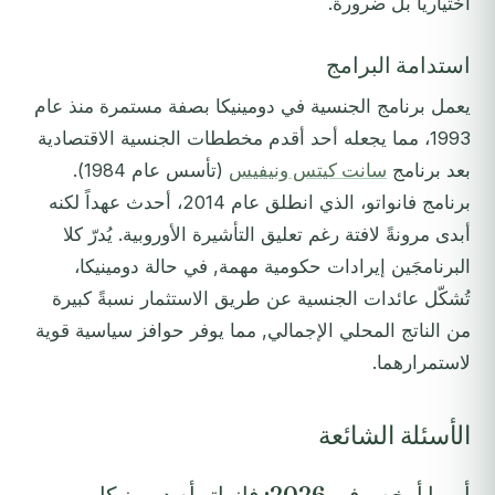
اختيارياً بل ضرورة.
استدامة البرامج
يعمل برنامج الجنسية في دومينيكا بصفة مستمرة منذ عام
1993، مما يجعله أحد أقدم مخططات الجنسية الاقتصادية
بعد برنامج
سانت كيتس ونيفيس
(تأسس عام 1984).
برنامج فانواتو، الذي انطلق عام 2014، أحدث عهداً لكنه
أبدى مرونةً لافتة رغم تعليق التأشيرة الأوروبية. يُدرّ كلا
البرنامجَين إيرادات حكومية مهمة, في حالة دومينيكا،
تُشكّل عائدات الجنسية عن طريق الاستثمار نسبةً كبيرة
من الناتج المحلي الإجمالي, مما يوفر حوافز سياسية قوية
لاستمرارهما.
الأسئلة الشائعة
أيهما أرخص في 2026: فانواتو أم دومينيكا