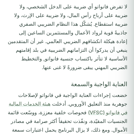
لا تفرض فانواتو أي ضريبة على الدخل الشخصي، ولا
ضريبة على أرباح رأس المال، ولا ضريبة على الإرث، ولا
ضريبة استقطاع. يُشكّل هذا النظام الضريبي الصفري
جاذبيةً قوية لرواد الأعمال والمستثمرين الساعين إلى
إعادة هيكلة انكشافهم الضريبي العالمي. غير أن المتقدمين
ينبغي أن يدركوا أن التزاماتهم الضريبية في بلد إقامتهم
الأساسية لا تتأثر باكتساب جنسية فانواتو, والتخطيط
الضريبي المهني يبقى ضرورةً لا غنى عنها.
العناية الواجبة والسمعة
خضعت إجراءات العناية الواجبة في فانواتو لإصلاحات
جوهرية منذ التعليق الأوروبي. أدخلت
هيئة الخدمات المالية
في فانواتو (VFSC)
فحوصات خلفية معززة، ووسّعت قائمة
الجنسيات المقيّدة، ونفّذت تحقيقاً أكثر صرامة في مصادر
الأموال. ومع ذلك، لا يزال البرنامج يحمل اعتبارات سمعة