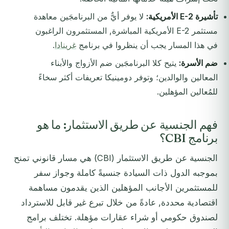
تأشيرة E-2 الأمريكية:
لا يوفر أيٌّ من البرنامجَين معاهدة
مستثمر E-2 الأمريكية المباشرة, المستثمرون الراغبون
في هذا المسار يجب أن ينظروا في برنامج
غرينادا
.
ضم الأسرة:
يتيح كلا البرنامجَين ضم الأزواج والأبناء
المعالين والوالدين؛ وتوفر دومينيكا تعريفات أكثر سخاءً
للمُعالين المؤهلين.
فهم الجنسية عن طريق الاستثمار: ما هو
برنامج CBI؟
الجنسية عن طريق الاستثمار (CBI) هي مسار قانوني تمنح
بموجبه الدول ذات السيادة جنسيةً كاملة وجواز سفر
للمستثمرين الأجانب المؤهلين الذين يقدمون مساهمة
اقتصادية محددة, عادةً من خلال تبرع غير قابل للاسترداد
لصندوق حكومي أو شراء عقارات مؤهلة. تختلف برامج