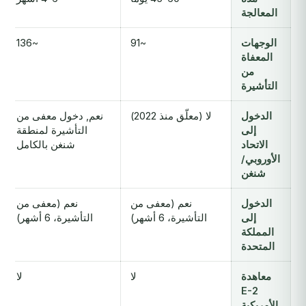
المعالجة
الوجهات
~91
~136
المعفاة
من
التأشيرة
الدخول
لا (معلّق منذ 2022)
نعم, دخول معفى من
إلى
التأشيرة لمنطقة
الاتحاد
شنغن بالكامل
الأوروبي/
شنغن
الدخول
نعم (معفى من
نعم (معفى من
إلى
التأشيرة، 6 أشهر)
التأشيرة، 6 أشهر)
المملكة
المتحدة
معاهدة
لا
لا
E-2
الأمريكية