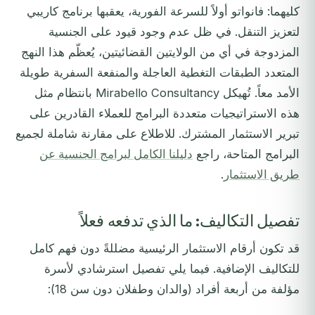
كليهما: فانواتو أولاً للسرعة الفورية، يعقبها برنامج كاريبي
لتعزيز التنقل. في ظل عدم وجود قيود على الجنسية
المزدوجة في أي من الولايتين القضائيتين، يُعظّم هذا النهج
المتعدد الطبقات التغطية العاجلة والمنفعة السفرية طويلة
الأمد معاً. تُهيكل Mirabello Consultancy بانتظام مثل
هذه الاستراتيجيات متعددة البرامج للعملاء القادرين على
تبرير الاستثمار المشترك. للاطلاع على مقارنة شاملة لجميع
البرامج المتاحة، راجع
دليلنا الكامل لبرامج الجنسية عن
طريق الاستثمار
.
تفصيل التكاليف: ما الذي تدفعه فعلاً
قد تكون أرقام الاستثمار الرئيسية مضللةً دون فهم كامل
للتكاليف الإضافية. فيما يلي تفصيل استرشادي لأسرة
مؤلفة من أربعة أفراد (والدان وطفلان دون سن 18):