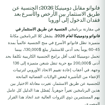
فانواتو مقابل دومينيكا 2026: الجنسية عن
طريق الاستثمار بين الأرخص والأسرع بعد
فقدان الدخول إلى أوروبا
في مقارنة برنامجَي
الجنسية عن طريق الاستثمار في
فانواتو ودومينيكا لعام 2026
، يشغل كلا البرنامجَين مكانةً
متميزة: تظل فانواتو الأسرع في منح الجنسية عالمياً بمدة
45-60 يوماً بحد أدنى للاستثمار يبلغ $130,000، بينما
تحمل دومينيكا لقب أقل برامج الجنسية الكاريبية تكلفةً بحد
أدنى $200,000 مع حرية تنقل شنغن متميزة إلى 136
وجهة. في أعقاب إعادة تقييم الاتحاد الأوروبي لترتيبات
الإعفاء من التأشيرة لبعض الولايات القضائية المانحة
للجنسية عن طريق الاستثمار، تغيرت معادلة الاختيار بين
هذين البرنامجَين تغيراً جوهرياً. يُفصّل هذا الدليل كل عامل
يهم المستثمرين ذوي الثروات العالية عند اتخاذ هذا القرار
المصيري.