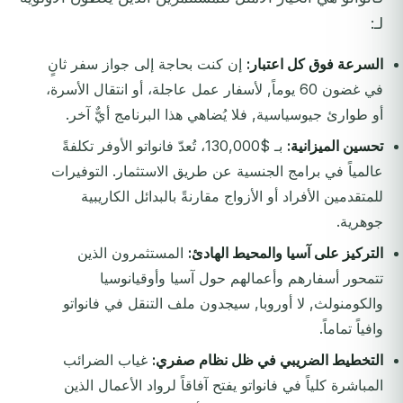
لـ:
السرعة فوق كل اعتبار:
إن كنت بحاجة إلى جواز سفر ثانٍ
في غضون 60 يوماً, لأسفار عمل عاجلة، أو انتقال الأسرة،
أو طوارئ جيوسياسية, فلا يُضاهي هذا البرنامج أيٌّ آخر.
تحسين الميزانية:
بـ $130,000، تُعدّ فانواتو الأوفر تكلفةً
عالمياً في برامج الجنسية عن طريق الاستثمار. التوفيرات
للمتقدمين الأفراد أو الأزواج مقارنةً بالبدائل الكاريبية
جوهرية.
التركيز على آسيا والمحيط الهادئ:
المستثمرون الذين
تتمحور أسفارهم وأعمالهم حول آسيا وأوقيانوسيا
والكومنولث, لا أوروبا, سيجدون ملف التنقل في فانواتو
وافياً تماماً.
التخطيط الضريبي في ظل نظام صفري:
غياب الضرائب
المباشرة كلياً في فانواتو يفتح آفاقاً لرواد الأعمال الذين