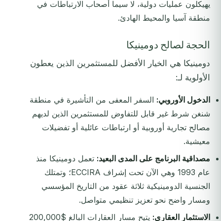
يهيكلون عمليات دولية، لا سيما أصحاب الارتباطات في
منطقة آسيا والمحيط الهادئ.
الحجة لصالح دومينيكا
دومينيكا هي الخيار الأفضل للمستثمرين الذين يعطون
الأولوية لـ:
الدخول الأوروبي:
السفر المعفى من التأشيرة في منطقة
شنغن شرط غير قابل للتفاوض للمستثمرين الذين لديهم
مصالح تجارية أوروبية أو ارتباطات عائلية أو تفضيلات
معيشية.
مصداقية البرنامج على المدى البعيد:
تعمل دومينيكا منذ
عام 1993 وهي الآن تحت إشراف ECCIRA؛ وتمتلك
الجنسية الدومينيكية ثلاثة عقود من التاريخ المؤسسي
ومسار واضح نحو تعزيز تنظيمي متواصل.
الاستثمار العقاري:
يتيح مسار العقارات البالغ $200,000