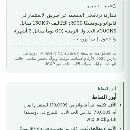
الجواب الموجز
مقارنة برنامجَي الجنسية عن طريق الاستثمار في
فانواتو ودومينيكا 2026: التكاليف ($130K مقابل
$200K)، الجداول الزمنية (60 يوماً مقابل 6 أشهر)،
والدخول إلى أوروب...
تم التحقق منه بواسطة Mirabello Consultancy · روجِع في
مارس 2026. الأرقام حساسة للوقت؛ ويؤكّد مختصّ تفاصيل حالتك.
البيانات القابلة للقراءة الآلية متاحة عبر
MCP
.
أبرز النقاط
أبرز النقاط
الأقل تكلفة:
تبدأ فانواتو من $130,000 للمتقدم الفرد,
أي $70,000 أقل من الحد الأدنى للتبرع في دومينيكا
البالغ $200,000.
الأسرع معالجة:
تُصدر فانواتو الجنسية في 45-60 يوماً؛