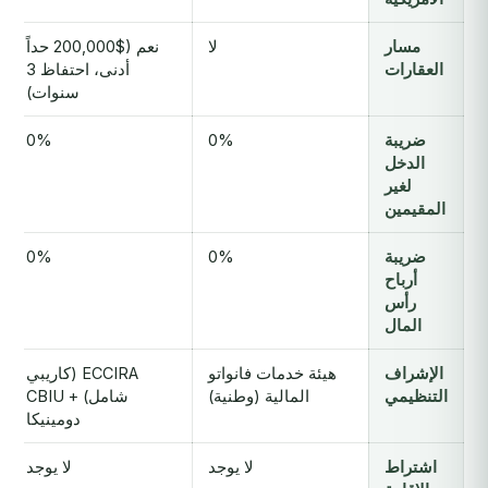
مسار
لا
نعم ($200,000 حداً
العقارات
أدنى، احتفاظ 3
سنوات)
ضريبة
0%
0%
الدخل
لغير
المقيمين
ضريبة
0%
0%
أرباح
رأس
المال
الإشراف
هيئة خدمات فانواتو
ECCIRA (كاريبي
التنظيمي
المالية (وطنية)
شامل) + CBIU
دومينيكا
اشتراط
لا يوجد
لا يوجد