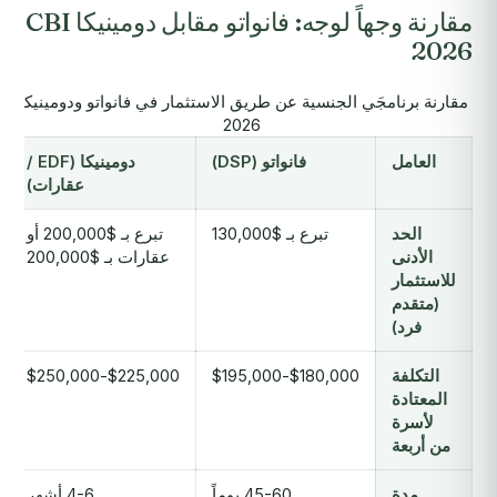
مقارنة وجهاً لوجه: فانواتو مقابل دومينيكا CBI
2026
مقارنة برنامجَي الجنسية عن طريق الاستثمار في فانواتو ودومينيكا,
2026
العامل
فانواتو (DSP)
دومينيكا (EDF /
عقارات)
الحد
تبرع بـ $130,000
تبرع بـ $200,000 أو
الأدنى
عقارات بـ $200,000
للاستثمار
(متقدم
فرد)
التكلفة
$180,000-$195,000
$225,000-$250,000
المعتادة
لأسرة
من أربعة
مدة
45-60 يوماً
4-6 أشهر