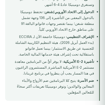
وتستغرق دومينيكا عادةً 4-6 أشهر.
الدخول إلى الاتحاد الأوروبي/شنغن:
تحتفظ دومينيكا
بالدخول المعفى من التأشيرة إلى 136 وجهة تشمل
منطقة شنغن؛ بينما تقتصر وجهات فانواتو البالغة 91
على مناطق خارج الاتحاد الأوروبي كلياً.
الإشراف التنظيمي:
دومينيكا خاضعة الآن لـ
ECCIRA
(بدء العمل أبريل 2026)، هيئة التنظيم الكاريبية الشاملة
للجنسية عن طريق الاستثمار؛ بينما تعمل فانواتو
باستقلالية تحت إشراف هيئة خدماتها المالية الخاصة.
تأشيرة E-2 الأمريكية:
لا يوفر أيٌّ من البرنامجَين معاهدة
مستثمر E-2 الأمريكية المباشرة, المستثمرون الراغبون
في هذا المسار يجب أن ينظروا في برنامج
غرينادا
.
ضم الأسرة:
يتيح كلا البرنامجَين ضم الأزواج والأبناء
المعالين والوالدين؛ وتوفر دومينيكا تعريفات أكثر سخاءً
للمُعالين المؤهلين.