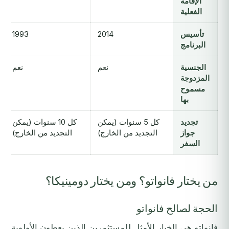
الإقامة
الفعلية
تأسيس
2014
1993
البرنامج
الجنسية
نعم
نعم
المزدوجة
مسموح
بها
تجديد
كل 5 سنوات (يمكن
كل 10 سنوات (يمكن
جواز
التجديد من الخارج)
التجديد من الخارج)
السفر
من يختار فانواتو؟ ومن يختار دومينيكا؟
الحجة لصالح فانواتو
فانواتو هي الخيار الأمثل للمستثمرين الذين يعطون الأولوية