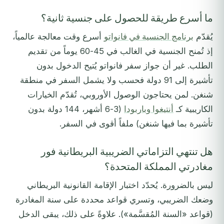
ما أسرع طريقة للحصول على جنسية ثانية؟
يُقدّم
برنامج الجنسية في فانواتو
أسرع وقت معالجة عالمياً،
إذ تُمنح الجنسية في الغالب في 45-60 يوماً من تقديم
الطلب. غير أن جواز سفر فانواتو يُتيح الدخول بدون
تأشيرة إلى 91 دولة فحسب ولا يشمل السفر في منطقة
شنغن. لمن يحتاجون الوصول الأوروبي، تُقدّم الخيارات
الكاريبية كـ
أنتيغوا وباربودا
(3-6 أشهر، 144 دولة بدون
تأشيرة بما فيها شنغن) ملفاً أقوى في السفر.
هل تنتهي التزاماتي الضريبية البريطانية فور
مغادرتي المملكة المتحدة؟
ليس بالضرورة. يُحدّد اختبار الإقامة القانونية البريطاني
وضعك الضريبي، وتسري قواعد محددة على سنة المغادرة
(قواعد «السنة المُقسَّمة»). علاوةً على ذلك، يبقى الدخل