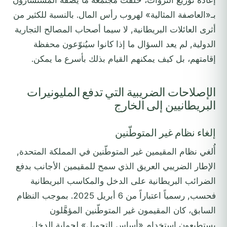
إعادة توزيع الثروات، خلقت مجتمعةً ما يصفه المستشارون
بـ«العاصفة المثالية» لهروب رأس المال. بالنسبة للكثير من
أثرى العائلات البريطانية, لا سيما أصحاب المصالح التجارية
الدولية, لم يعد السؤال ما إذا كانوا سيُنوّعون محفظة
إقامتهم، بل كيف يمكنهم القيام بذلك بأسرع ما يمكن.
الإصلاحات الضريبية التي تدفع المليونيرات
البريطانيين إلى الخارج
إلغاء نظام غير المتوطّنين
أُلغي نظام المقيمين غير المتوطّنين في المملكة المتحدة,
الإطار الضريبي العريق الذي سمح للمقيمين الأجانب بدفع
الضرائب البريطانية على الدخل والمكاسب البريطانية
فحسب, رسمياً اعتباراً من 6 أبريل 2025. بموجب النظام
السابق، كان المقيمون غير المتوطّنين المؤهَّلون
يستطيعون استخدام «أساس التحويل» لحماية الدخل