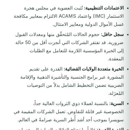
الاعتمادات التنظيمية:
تُثبت العضوية في مجلس هجرة
الاستثمار (IMC) واعتماد ACAMS الالتزام بمعايير مكافحة
غسل الأموال الدولية ومعايير الامتثال.
سجل حافل:
حجوم الحالات المُتحقَّق منها ومعدلات القبول
ضرورية. قد تفتقر الشركات التي أنجزت أقل من 50 حالة
إلى الخبرة المؤسسية اللازمة للتعامل مع الطلبات
المعقدة.
الخبرة متعددة الولايات القضائية:
القدرة على تقديم
المشورة عبر برامج الجنسية والتأشيرة الذهبية والإقامة
الضريبية تضمن التخطيط الشامل بدلاً من التوصيات
المُعزَلة.
السرية:
بالنسبة لعملاء ذوي الثروات العالية جداً،
الخصوصية غير قابلة للتفاوض. تعمل الشركات المقيمة في
سويسرا بموجب أحد أشد أُطر السرية صرامةً في العالم.
القدرة اللغوية:
غالباً ما تحتاج العائلات الدولية إلى خدمات