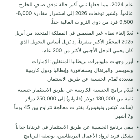
عام 2024، مما جعلها ثاني أكبر حالة تدفق صافٍ للخارج
عالمياً, وتُشير توقعات 2026 إلى استمرار مغادرة 8,000-
9,500 فرد من ذوي الثروات العالية جداً.
يُعدّ إلغاء نظام غير المقيمين في المملكة المتحدة من أبريل
2025 المحفّز الأكبر منفرداً، إذ يُزيل أساس التحويل الذي
كان يحمي الدخل الأجنبي لأكثر من 200 عام.
أبرز وجهات مليونيرات بريطانيا المنتقلين: الإمارات
وسويسرا والبرتغال وسنغافورة وإيطاليا ودول كاريبية
متعددة تُقدّم الجنسية عن طريق الاستثمار.
تُقدّم برامج الجنسية الكاريبية عن طريق الاستثمار جنسية
ثانية من 130,000 دولار (فانواتو) إلى 250,000 دولار
(سانت كيتس ونيفيس)، بفترات معالجة تتراوح بين 45 يوماً
و7 أشهر.
يبقى برنامج الجنسية عن طريق الاستثمار في غرينادا جذاباً
بشكل فريد لرواد الأعمال البريطانيين، بوصفه البرنامج