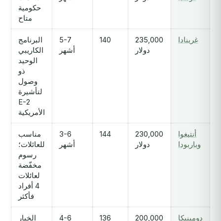
حكومية
متاح
غرينادا
235,000
140
5-7
البرنامج
دولار
أشهر
الكاريبي
الوحيد
ذو
وصول
لتأشيرة
E-2
الأمريكية
أنتيغوا
230,000
144
3-6
مناسب
وباربودا
دولار
أشهر
للعائلات؛
رسوم
مخفّضة
لعائلات
4 أفراد
فأكثر
دومينيكا
200,000
136
4-6
الخيار