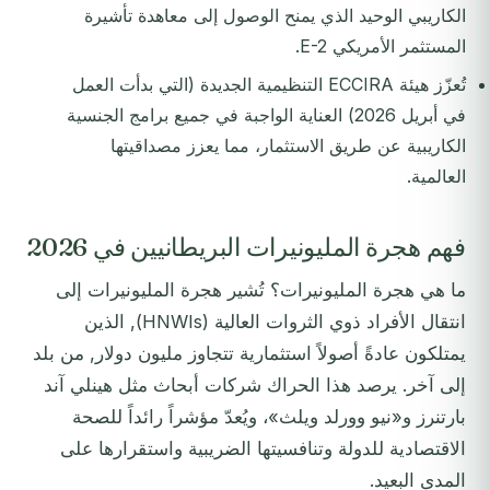
الكاريبي الوحيد الذي يمنح الوصول إلى معاهدة تأشيرة
المستثمر الأمريكي E-2.
تُعزّز هيئة ECCIRA التنظيمية الجديدة (التي بدأت العمل
في أبريل 2026) العناية الواجبة في جميع برامج الجنسية
الكاريبية عن طريق الاستثمار، مما يعزز مصداقيتها
العالمية.
فهم هجرة المليونيرات البريطانيين في 2026
ما هي هجرة المليونيرات؟ تُشير هجرة المليونيرات إلى
انتقال الأفراد ذوي الثروات العالية (HNWIs), الذين
يمتلكون عادةً أصولاً استثمارية تتجاوز مليون دولار, من بلد
إلى آخر. يرصد هذا الحراك شركات أبحاث مثل هينلي آند
بارتنرز و«نيو وورلد ويلث»، ويُعدّ مؤشراً رائداً للصحة
الاقتصادية للدولة وتنافسيتها الضريبية واستقرارها على
المدى البعيد.