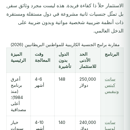
الاستثمار حلاً ذا كفاءة فريدة. هذه ليست مجرد وثائق سفر,
بل تمثّل جنسيات ثانية مشروعة في دول مستقلة ومستقرة
ذات أنظمة ضريبية شخصية مواتية وبدون ضريبة على
الدخل العالمي.
مقارنة برامج الجنسية الكاريبية للمواطنين البريطانيين (2026)
البرنامج
الحد
الدول
وقت
الميزة
الأدنى
بدون
المعالجة
الرئيسية
للاستثمار
تأشيرة
سانت
250,000
148
4-6
أعرق
كيتس
دولار
أشهر
برنامج
ونيفيس
(منذ
1984)؛
أعلى
مصداقية
سانت
240,000
140
4-10
خيار
لوسيا
دولار
أشهر
سندات