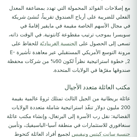
مع إصلاحات الفوائد المحمولة التي تهدد بمضاعفة المعدل
الفعلي للضريبة على أرباح الصندوق تقريباً، تُنشئ شريكة
في مجال الأسهم الخاصة مقيمة في مايفير إقامةً في
سويسرا بموجب ترتيب مقطوعة كانتونية. في الوقت ذاته،
تسعى إلى الحصول على
الجنسية الغريناديّة
للحفاظ على
مرونة التوسع الأمريكي المستقبلي عبر معاهدة تأشيرة E-
2, خطوة استراتيجية نظراً لكون 60% من شركات محفظة
صندوقها مقرّها في الولايات المتحدة.
مكتب العائلة متعدد الأجيال
عائلة بريطانية من الجيل الثالث تمتلك ثروةً عالمية بقيمة
200 مليون دولار تنفّذ استراتيجية شاملة متعددة الولايات
القضائية: نقل رب الأسرة إلى البرتغال، وإنشاء مكتب عائلة
سنغافوري للاستثمارات في منطقة آسيا-الباسيفيك، وتأمين
جنسية سانت كيتس ونيفيس
لجميع أفراد العائلة كتحوط