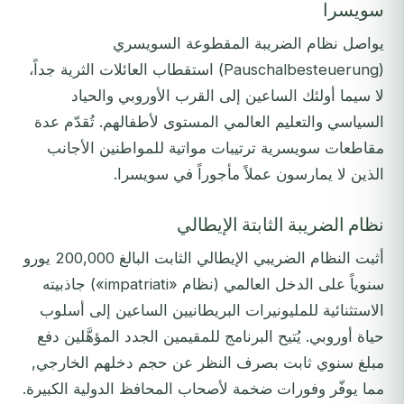
سويسرا
يواصل نظام الضريبة المقطوعة السويسري
(Pauschalbesteuerung) استقطاب العائلات الثرية جداً،
لا سيما أولئك الساعين إلى القرب الأوروبي والحياد
السياسي والتعليم العالمي المستوى لأطفالهم. تُقدّم عدة
مقاطعات سويسرية ترتيبات مواتية للمواطنين الأجانب
الذين لا يمارسون عملاً مأجوراً في سويسرا.
نظام الضريبة الثابتة الإيطالي
أثبت النظام الضريبي الإيطالي الثابت البالغ 200,000 يورو
سنوياً على الدخل العالمي (نظام «impatriati») جاذبيته
الاستثنائية للمليونيرات البريطانيين الساعين إلى أسلوب
حياة أوروبي. يُتيح البرنامج للمقيمين الجدد المؤهَّلين دفع
مبلغ سنوي ثابت بصرف النظر عن حجم دخلهم الخارجي,
مما يوفّر وفورات ضخمة لأصحاب المحافظ الدولية الكبيرة.