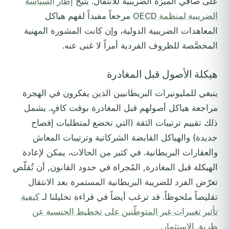
على صافي الميزة الضريبية للانتقال. يُتيح
إطار السياسة
الضريبية لمنظمة OECD
مرجعاً مفيداً لفهم هياكل
المعاهدات الضريبية الدولية، وإن كانت المشورة المهنية
المخصَّصة للظروف الفردية أمراً لا غنى عنه.
هيكلة الأصول قبل المغادرة
ينبغي للمليونيرات البريطانيين الذين يفكرون في الهجرة
مراجعة هياكل أصولهم قبل المغادرة بوقت كافٍ. يشمل
ذلك تقييم ترتيبات الثقة (التي تخضع لمتطلبات إفصاح
جديدة) والهياكل القابضة الشركاتية وترتيبات المعاش
والعقارات البريطانية. في كثير من الحالات، يمكن لإعادة
الهيكلة قبل المغادرة, المُجراة في حدود القانون, أن تُقلّص
تعرّض الفرد للضريبة البريطانية المستمرة بعد الانتقال
تقليصاً ملحوظاً. قد ترغب أيضاً في قراءة تحليلنا لـ
كيفية
تأثير تغييرات غير المتوطّنين على تخطيط الجنسية عن
طريق الاستثمار
.