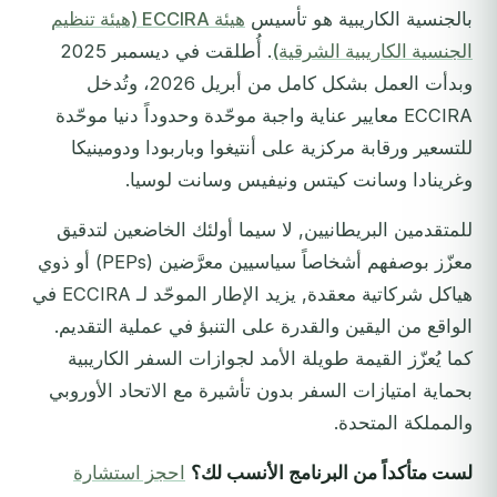
بالجنسية الكاريبية هو تأسيس
هيئة ECCIRA (هيئة تنظيم
الجنسية الكاريبية الشرقية)
. أُطلقت في ديسمبر 2025
وبدأت العمل بشكل كامل من أبريل 2026، وتُدخل
ECCIRA معايير عناية واجبة موحّدة وحدوداً دنيا موحّدة
للتسعير ورقابة مركزية على أنتيغوا وباربودا ودومينيكا
وغرينادا وسانت كيتس ونيفيس وسانت لوسيا.
للمتقدمين البريطانيين, لا سيما أولئك الخاضعين لتدقيق
معزّز بوصفهم أشخاصاً سياسيين معرَّضين (PEPs) أو ذوي
هياكل شركاتية معقدة, يزيد الإطار الموحّد لـ ECCIRA في
الواقع من اليقين والقدرة على التنبؤ في عملية التقديم.
كما يُعزّز القيمة طويلة الأمد لجوازات السفر الكاريبية
بحماية امتيازات السفر بدون تأشيرة مع الاتحاد الأوروبي
والمملكة المتحدة.
لست متأكداً من البرنامج الأنسب لك؟
احجز استشارة