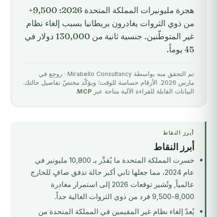
هجرة مليونيرات المملكة المتحدة 2026: 9,500+
من ذوي الثروات يغادرون بريطانيا بسبب إلغاء نظام
غير المتوطّنين. جنسية ثانية من 130,000 دولار في
45 يوماً.
تم التحقق منه بواسطة Mirabello Consultancy · روجِع في
مارس 2026. الأرقام حساسة للوقت؛ ويؤكّد مختصّ تفاصيل حالتك.
البيانات القابلة للقراءة الآلية متاحة عبر
MCP
.
أبرز النقاط
أبرز النقاط
خسرت المملكة المتحدة ما يُقدَّر بـ 10,800 مليونير في
عام 2024، مما جعلها ثاني أكبر حالة تدفق صافٍ للخارج
عالمياً, وتُشير توقعات 2026 إلى استمرار مغادرة
8,000-9,500 فرد من ذوي الثروات العالية جداً.
يُعدّ إلغاء نظام غير المقيمين في المملكة المتحدة من