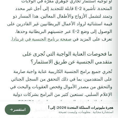
أو توجيه استثمار تجاري جوهري مقرّه في الولايات
المتحدة. تأشيرة E-2 قابلة للتجديد إلى أجل غير محدد
وتمتد لتشمل الأزواج والأطفال المعالين. هذا المسار ذو
قيمة استثنائية لرواد الأعمال البريطانيين غير القادرين على
الوصول إلى وضع E-2 عبر جنسيتهم البريطانية وحدها.
تعرف على المزيد في
صفحة برنامج الجنسية في غرينادا
.
ما فحوصات العناية الواجبة التي تُجرى على
متقدمي الجنسية عن طريق الاستثمار؟
تُجري جميع برامج الجنسية الكاريبية عناية واجبة صارمة
على المتقدمين، بما في ذلك التحقق من السجل الجنائي
والتحقق من مصدر الأموال وفحص العقوبات والبحث في
الإعلام السلبي. تستعين كثير من البرامج بشركات دولية
مستقلة لإجراء هذه الفحوصات. تعمل هيئة ECCIRA
هجرة مليونيرات المملكة المتحدة 2026: إلى أ
التنظيمية المُستحدَثة على مزيد من التناسق في هذه
استفسر
استشارة مجانية · معلومات، وليست نصيحة
المعايير عبر دول الجنسية الكاريبية الخمس في شرق