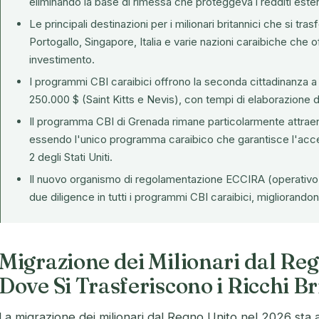
eliminando la base di rimessa che proteggeva i redditi esteri
Le principali destinazioni per i milionari britannici che si t
Portogallo, Singapore, Italia e varie nazioni caraibiche che o
investimento.
I programmi CBI caraibici offrono la seconda cittadinanza a 
250.000 $ (Saint Kitts e Nevis), con tempi di elaborazione d
Il programma CBI di Grenada rimane particolarmente attraente
essendo l'unico programma caraibico che garantisce l'accesso
2 degli Stati Uniti.
Il nuovo organismo di regolamentazione ECCIRA (operativo d
due diligence in tutti i programmi CBI caraibici, migliorandone 
Migrazione dei Milionari dal Re
Dove Si Trasferiscono i Ricchi Br
La migrazione dei milionari dal Regno Unito nel 2026 sta