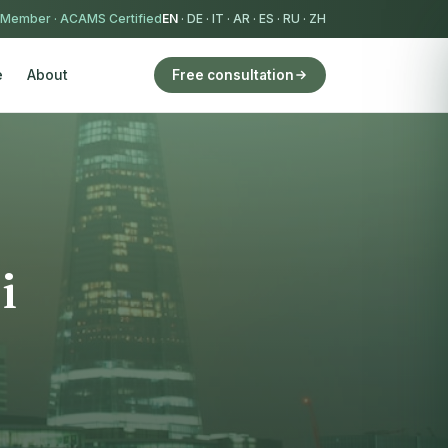
 Member
·
ACAMS Certified
EN
·
DE
·
IT
·
AR
·
ES
·
RU
·
ZH
e
About
Free consultation
o
i