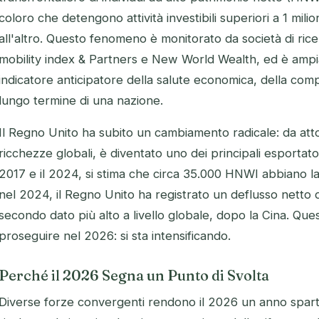
coloro che detengono attività investibili superiori a 1 mili
all'altro. Questo fenomeno è monitorato da società di ri
mobility index & Partners e New World Wealth, ed è amp
indicatore anticipatore della salute economica, della competi
lungo termine di una nazione.
Il Regno Unito ha subito un cambiamento radicale: da attor
ricchezze globali, è diventato uno dei principali esportatori
2017 e il 2024, si stima che circa 35.000 HNWI abbiano la
nel 2024, il Regno Unito ha registrato un deflusso netto di 
secondo dato più alto a livello globale, dopo la Cina. Que
proseguire nel 2026: si sta intensificando.
Perché il 2026 Segna un Punto di Svolta
Diverse forze convergenti rendono il 2026 un anno spart