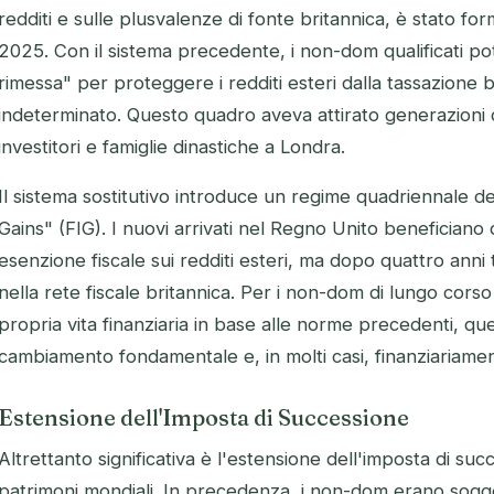
redditi e sulle plusvalenze di fonte britannica, è stato fo
2025. Con il sistema precedente, i non-dom qualificati pot
rimessa" per proteggere i redditi esteri dalla tassazione
indeterminato. Questo quadro aveva attirato generazioni di
investitori e famiglie dinastiche a Londra.
Il sistema sostitutivo introduce un regime quadriennale
Gains" (FIG). I nuovi arrivati nel Regno Unito beneficiano d
esenzione fiscale sui redditi esteri, ma dopo quattro anni tu
nella rete fiscale britannica. Per i non-dom di lungo corso
propria vita finanziaria in base alle norme precedenti, q
cambiamento fondamentale e, in molti casi, finanziariame
Estensione dell'Imposta di Successione
Altrettanto significativa è l'estensione dell'imposta di suc
patrimoni mondiali. In precedenza, i non-dom erano soggett