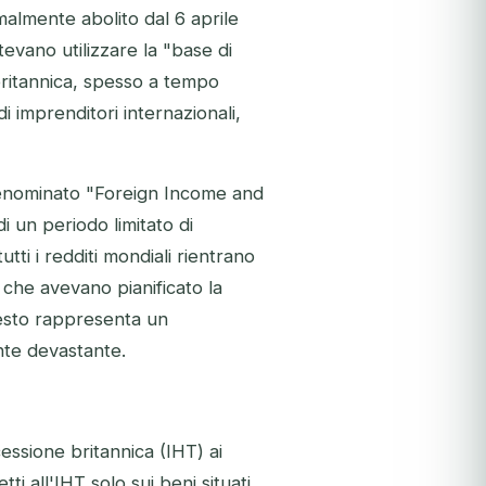
rmalmente abolito dal 6 aprile
evano utilizzare la "base di
 britannica, spesso a tempo
 imprenditori internazionali,
 denominato "Foreign Income and
i un periodo limitato di
tti i redditi mondiali rientrano
 che avevano pianificato la
uesto rappresenta un
nte devastante.
cessione britannica (IHT) ai
i all'IHT solo sui beni situati