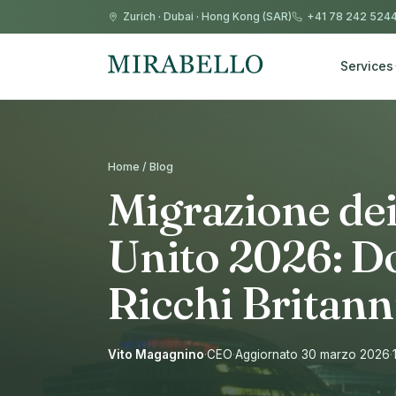
Zurich
·
Dubai
·
Hong Kong (SAR)
+41 78 242 524
Services
Home / Blog
Migrazione dei
Unito 2026: Do
Ricchi Britann
Vito Magagnino
·
CEO
·
Aggiornato 30 marzo 2026
·