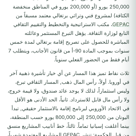
250,000 يورو (أو 200,000 يورو في المناطق منخفضة
الكثافة) لمشروع فني وتراثي برتغالي معتمد مسبقاً من
GEPAC
، مكتب الاستراتيجية والتخطيط والتقييم الثقافي
التابع لوزارة الثقافة. يؤهل التبرع المستثمر وعائلته
المباشرة للحصول على تصريح إقامة برتغالي لمدة خمس
سنوات بموجب المادة 90-أ من قانون الأجانب، ويتطلب 7
أيام فقط من الحضور الفعلي سنوياً.
ثلاث نقاط تميز هذا المسار عن أي خيار تأشيرة ذهبية آخر
في أوروبا. أولاً، رأس المال ذهب, المسار الثقافي تبرع،
وليس استثماراً، لذلك لا يوجد عائد صندوق، ولا قيمة خروج،
ولا رأس مال قابل للاسترداد. ثانياً، الحد الأدنى هو الأقل
في الاتحاد الأوروبي لبرنامج إقامة بالاستثمار حقيقي, تبدأ
اليونان من 250,000 إلى 800,000 يورو حسب المنطقة،
بينما أغلقت إسبانيا تماماً. ثالثاً، خط أنابيب المشاريع منسق
من قبل الحكومة: تنشر GEPAC المشاريع المعتمدة شهرياً،