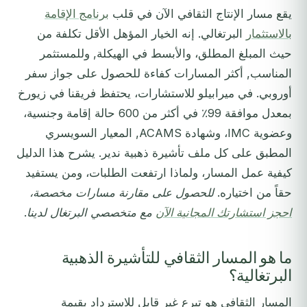
يقع مسار الإنتاج الثقافي الآن في قلب
برنامج الإقامة
بالاستثمار
البرتغالي. إنه الخيار المؤهل الأقل تكلفة من
حيث المبلغ المطلق، والأبسط في الهيكلة, وللمستثمر
المناسب, أكثر المسارات كفاءة للحصول على جواز سفر
أوروبي. في ميرابيلو للاستشارات، يحتفظ فريقنا في زيورخ
بمعدل موافقة 99٪ في أكثر من 600 حالة إقامة وجنسية،
وعضوية IMC، وشهادة ACAMS, المعيار السويسري
المطبق على كل ملف تأشيرة ذهبية ندير. يشرح هذا الدليل
كيفية عمل المسار، ولماذا ارتفعت الطلبات، ومن يستفيد
حقاً من اختياره.
للحصول على مقارنة مسارات مخصصة،
احجز استشارتك المجانية الآن
مع متخصصي البرتغال لدينا.
ما هو المسار الثقافي للتأشيرة الذهبية
البرتغالية؟
المسار الثقافي هو تبرع غير قابل للاسترداد بقيمة