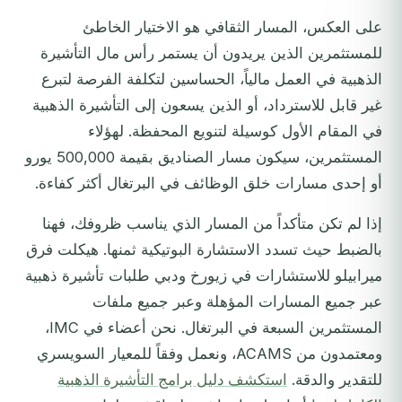
على العكس، المسار الثقافي هو الاختيار الخاطئ
للمستثمرين الذين يريدون أن يستمر رأس مال التأشيرة
الذهبية في العمل مالياً، الحساسين لتكلفة الفرصة لتبرع
غير قابل للاسترداد، أو الذين يسعون إلى التأشيرة الذهبية
في المقام الأول كوسيلة لتنويع المحفظة. لهؤلاء
المستثمرين، سيكون مسار الصناديق بقيمة 500,000 يورو
أو إحدى مسارات خلق الوظائف في البرتغال أكثر كفاءة.
إذا لم تكن متأكداً من المسار الذي يناسب ظروفك، فهنا
بالضبط حيث تسدد الاستشارة البوتيكية ثمنها. هيكلت فرق
ميرابيلو للاستشارات في زيورخ ودبي طلبات تأشيرة ذهبية
عبر جميع المسارات المؤهلة وعبر جميع ملفات
المستثمرين السبعة في البرتغال. نحن أعضاء في IMC،
ومعتمدون من ACAMS، ونعمل وفقاً للمعيار السويسري
للتقدير والدقة.
استكشف دليل برامج التأشيرة الذهبية