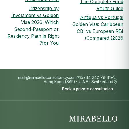
The Complete Fund
Citizenship by
Route Guide
Investment vs Golden
Antigua vs Portugal
Visa 2026: Which
Golden Visa: Caribbean
Second-Passport or
CBI vs European RBI
Residency Path Is Right
Compared (2026)
for You?
mail@mirabelloconsultancy.com
+41 78 242 5244
Hong Kong (SAR)
·
U.A.E.
·
Switzerland
Book a private consultation