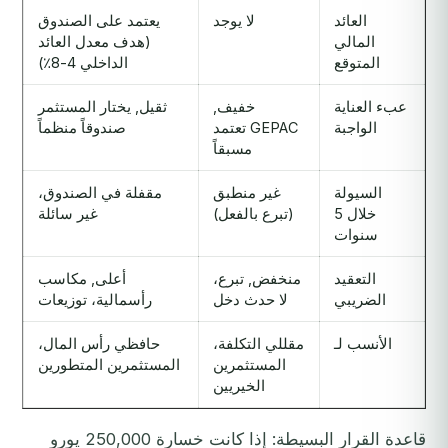
العائد
لا يوجد
يعتمد على الصندوق
المالي
(هدف معدل العائد
المتوقع
الداخلي 4-8٪)
عبء العناية
خفيف,
ثقيل, يختار المستثمر
الواجبة
GEPAC تعتمد
صندوقاً منظماً
مسبقاً
السيولة
غير منطبق
مقفلة في الصندوق،
خلال 5
(تبرع بالفعل)
غير سائلة
سنوات
التعقيد
منخفض, تبرع،
أعلى, مكاسب
الضريبي
لا حدث دخل
رأسمالية، توزيعات
الأنسب لـ
مقللي التكلفة،
حافظي رأس المال،
المستثمرين
المستثمرين المتطورين
الخيريين
قاعدة القرار البسيطة: إذا كانت خسارة 250,000 يورو