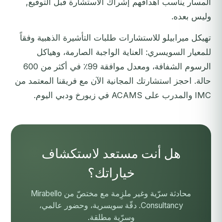
المسار يناسب أهدافهم إشراك الاستشارة قبل التوقيع,
وليس بعده.
تهيكل ميرابيلو للاستشارات طلبات التأشيرة الذهبية وفقاً
للمعيار السويسري: العناية الواجبة الصارمة، وهياكل
الرسوم الشفافة، ومعدل موافقة 99٪ في أكثر من 600
حالة.
احجز استشارتك المجانية الآن
مع فريقنا المعتمد من
IMC والمدرب على ACAMS في زيورخ ودبي اليوم.
هل أنت مستعد لاستكشاف
خياراتك؟
محادثة سرّية وغير ملزِمة مع مختصّ من Mirabello
Consultancy. دقّة سويسرية، وحضور عالمي،
وسرّية مطلقة.