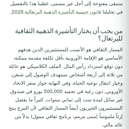
ستبقى مفتوحة إلى أجل غير مسمى. غطينا هذا بالتفصيل
في تحليلنا
قانون جنسية التأشيرة الذهبية البرتغالية 2026
.
من يجب أن يختار التأشيرة الذهبية الثقافية
للبرتغال؟
المسار الثقافي هو الأنسب للمستثمرين الذين هدفهم
الأساسي هو الإقامة الأوروبية بأقل تكلفة مقدمة ممكنة،
دون توقع استرداد رأس المال. الملف الكلاسيكي هو عائلة
من ثلاثة إلى أربعة أشخاص تستهدف الوصول إلى شنغن،
وخيار انتقال نوعية الحياة، وفي النهاية جواز سفر الاتحاد
الأوروبي, دون رغبة في تجميد 500,000 يورو في صندوق
غير سائل لمدة ست إلى ثماني سنوات. كثيراً ما يفضل
المستثمرون الخيريون أيضاً المسار الثقافي لأن التبرع ينتج
إرثاً ملموساً (مبنى مرمم، برنامج ثقافي ممول) بدلاً من
عائد مالي.