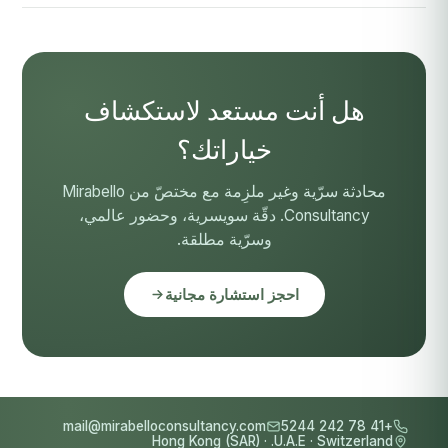
هل أنت مستعد لاستكشاف
خياراتك؟
محادثة سرّية وغير ملزِمة مع مختصّ من Mirabello
Consultancy. دقّة سويسرية، وحضور عالمي،
وسرّية مطلقة.
احجز استشارة مجانية
mail@mirabelloconsultancy.com
+41 78 242 5244
Hong Kong (SAR)
·
U.A.E.
·
Switzerland