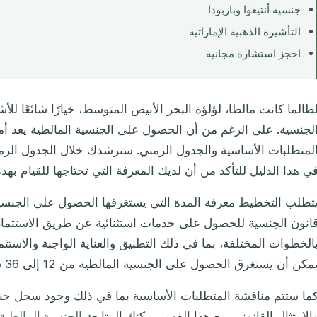
جنسية أنتيغوا وباربودا
التأشيرة الذهبية الإماراتية
احجز استشارة مجانية
طالما كانت مالطا، لؤلؤة البحر الأبيض المتوسط، خيارًا شائعًا
لجنسية. على الرغم من أن الحصول على الجنسية المالطية يعد أمرًا 
لمتطلبات الأساسية والجدول الزمني. سنرشدك خلال الجدول الز
ي هذا الدليل للتأكد من أن لديك المعرفة التي تحتاجها للقيام بهذه
تطلب التخطيط معرفة المدة التي يستغرقها الحصول على الجنسية
انون الجنسية للحصول على خدمات استثنائية عن طريق الاستثمار ا
الخطوات المختلفة، بما في ذلك التطبيق والعناية الواجبة والاستثم
مكن أن يستغرق الحصول على الجنسية المالطية من 12 إلى 36 شهرًا.
ما ستتم مناقشة المتطلبات الأساسية بما في ذلك وجود سجل جنائ
الامتثال القانوني. مع هذا الفهم، يمكنك المتابعة
الجنسية المالطية