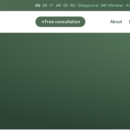
EN
·
DE
·
IT
·
AR
·
ES
·
RU
·
ZH
IMC Member
·
AC
About
Free consultation