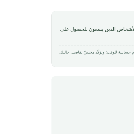
ًا للأشخاص الذين يسعون للحصول على
بواسطة Mirabello Consultancy · روجِع في أبريل 2026. الأرقام حساسة للوقت؛ ويؤكّد مختصّ تفاصيل حالتك.