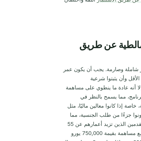
لمالطية عن طريق
ر شاملة وصارمة. يجب أن يكون عمر
روفين باسم المتقدمين، 18 عامًا على الأقل وأن يثبتوا شرعية
إلا أنه عادة ما ينطوي على مساهمة
لبرنامج، مما يسمح بالنظر في
اصة إذا كانوا معالين ماليًا، مثل
ونوا جزءًا من طلب الجنسية، مما
يوسع نافذة الأهلية إلى 29 عامًا. علاوة على ذلك، يمكن إدراج المتقدمين الذين تزيد أعمارهم عن 55
عامًا كآباء معالين في الطلب. يتأثر شرط الإقامة بمبلغ الاستثمار، مع مساهمة بقيمة 750,000 يورو