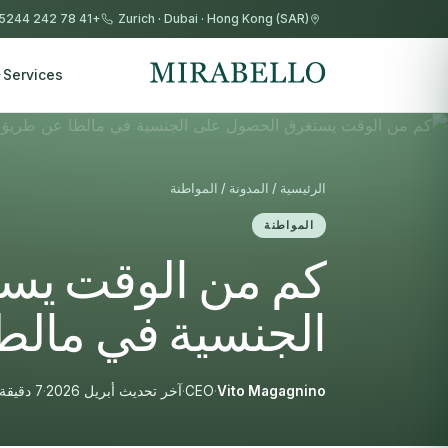
+41 78 242 5244
Zurich
·
Dubai
·
Hong Kong (SAR)
Services
الرئيسية / المدونة / المواطنة
المواطنة
كم من الوقت يس
الجنسية في مالط
Vito Magagnino
·
CEO
·
آخر تحديث أبريل 2026
·
7 دقيقة قراءة