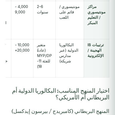
مراكز
مونتيسوري /
2-6
4,000 -
ت
مونتيسوري
قائم على
سنوات
9,000
/ التعليم
اللعب
الطف
المبكر
المب
ت
إبد
ترتيبات IB
البكالوريا
متغير
10,000 -
تعلم
الهجينة /
الدولية (عبر
(عادةً
20,000+
بُع
الإلكترونية
مدارس
MYP/DP
ت
شريكة)
للفئة 11-
خصو
18)
الج
اختيار المنهج المناسب: البكالوريا الدولية أم
البريطاني أم الأمريكي؟
المنهج البريطاني (كامبريدج / بيرسون إيدكسل)