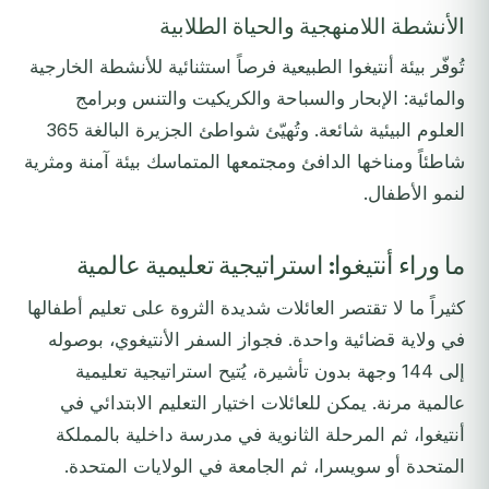
الأنشطة اللامنهجية والحياة الطلابية
تُوفّر بيئة أنتيغوا الطبيعية فرصاً استثنائية للأنشطة الخارجية
والمائية: الإبحار والسباحة والكريكيت والتنس وبرامج
العلوم البيئية شائعة. وتُهيّئ شواطئ الجزيرة البالغة 365
شاطئاً ومناخها الدافئ ومجتمعها المتماسك بيئة آمنة ومثرية
لنمو الأطفال.
ما وراء أنتيغوا: استراتيجية تعليمية عالمية
كثيراً ما لا تقتصر العائلات شديدة الثروة على تعليم أطفالها
في ولاية قضائية واحدة. فجواز السفر الأنتيغوي، بوصوله
إلى 144 وجهة بدون تأشيرة، يُتيح استراتيجية تعليمية
عالمية مرنة. يمكن للعائلات اختيار التعليم الابتدائي في
أنتيغوا، ثم المرحلة الثانوية في مدرسة داخلية بالمملكة
المتحدة أو سويسرا، ثم الجامعة في الولايات المتحدة.