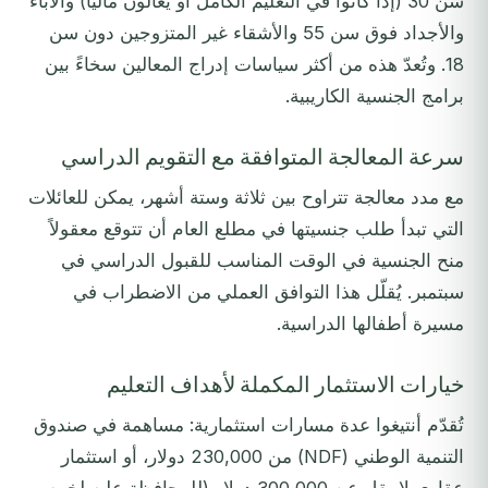
سن 30 (إذا كانوا في التعليم الكامل أو يُعالون مالياً) والآباء
والأجداد فوق سن 55 والأشقاء غير المتزوجين دون سن
18. وتُعدّ هذه من أكثر سياسات إدراج المعالين سخاءً بين
برامج الجنسية الكاريبية.
سرعة المعالجة المتوافقة مع التقويم الدراسي
مع مدد معالجة تتراوح بين ثلاثة وستة أشهر، يمكن للعائلات
التي تبدأ طلب جنسيتها في مطلع العام أن تتوقع معقولاً
منح الجنسية في الوقت المناسب للقبول الدراسي في
سبتمبر. يُقلّل هذا التوافق العملي من الاضطراب في
مسيرة أطفالها الدراسية.
خيارات الاستثمار المكملة لأهداف التعليم
تُقدّم أنتيغوا عدة مسارات استثمارية: مساهمة في صندوق
التنمية الوطني (NDF) من 230,000 دولار، أو استثمار