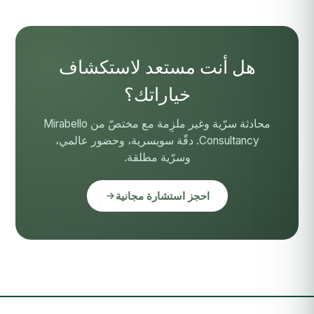
هل أنت مستعد لاستكشاف
خياراتك؟
محادثة سرّية وغير ملزِمة مع مختصّ من Mirabello
Consultancy. دقّة سويسرية، وحضور عالمي،
وسرّية مطلقة.
احجز استشارة مجانية