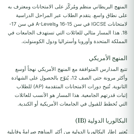
المنهج البريطاني منظم ومُركّز على الامتحانات ومعترف به
على نطاق واسع. يتقدم الطلاب عبر المراحل الدراسية
لامتحانات IGCSE في سن 15-16 وA-Levels في سن 17-
18. هذا المسار مثالي للعائلات التي تستهدف الجامعات في
المملكة المتحدة وأوروبا وأستراليا ودول الكومنولث.
المنهج الأمريكي
تتبع المدارس المتوافقة مع المنهج الأمريكي نهجاً أوسع
وأكثر مرونة حتى الصف 12، يُتوّج بالحصول على الشهادة
الثانوية. تُتيح دورات الامتحانات المتقدمة (AP) للطلاب
إثبات قدرتهم الجامعية. هذا المسار هو الأنسب للعائلات
التي تُخطط للقبول في الجامعات الأمريكية أو الكندية.
البكالوريا الدولية (IB)
يُعتبر إطار البكالوريا الدولية من أكثر المناهج صرامةً وقابلية