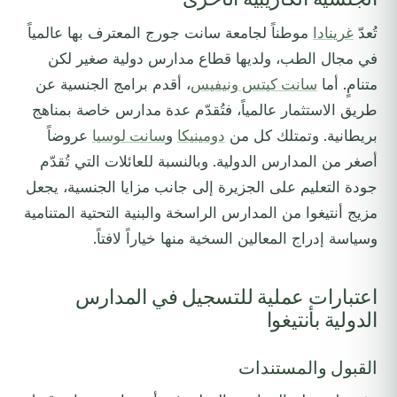
تُعدّ
غرينادا
موطناً لجامعة سانت جورج المعترف بها عالمياً
في مجال الطب، ولديها قطاع مدارس دولية صغير لكن
متنامٍ. أما
سانت كيتس ونيفيس
، أقدم برامج الجنسية عن
طريق الاستثمار عالمياً، فتُقدّم عدة مدارس خاصة بمناهج
بريطانية. وتمتلك كل من
دومينيكا
و
سانت لوسيا
عروضاً
أصغر من المدارس الدولية. وبالنسبة للعائلات التي تُقدّم
جودة التعليم على الجزيرة إلى جانب مزايا الجنسية، يجعل
مزيج أنتيغوا من المدارس الراسخة والبنية التحتية المتنامية
وسياسة إدراج المعالين السخية منها خياراً لافتاً.
اعتبارات عملية للتسجيل في المدارس
الدولية بأنتيغوا
القبول والمستندات