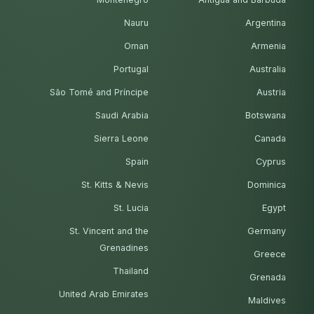
Nauru
Argentina
Oman
Armenia
Portugal
Australia
São Tomé and Príncipe
Austria
Saudi Arabia
Botswana
Sierra Leone
Canada
Spain
Cyprus
St. Kitts & Nevis
Dominica
St. Lucia
Egypt
St. Vincent and the
Germany
Grenadines
Greece
Thailand
Grenada
United Arab Emirates
Maldives