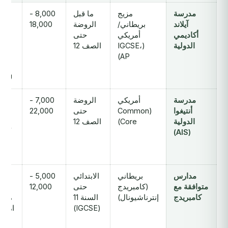
مدرسة
مزيج
ما قبل
8,000 -
آيلاند
بريطاني/
الروضة
18,000
مد
أكاديمي
أمريكي
حتى
دو
الدولية
(IGCSE،
الصف 12
مج
AP)
مت
أن
لامن
مدرسة
أمريكي
الروضة
7,000 -
تح
أنتيغوا
(Common
حتى
22,000
لق
الدولية
Core)
الصف 12
جا
(AIS)
أمري
م
مدارس
بريطاني
الابتدائي
5,000 -
فص
متوافقة مع
(كامبريدج
حتى
12,000
صغي
كامبريدج
إنترناشيونال)
السنة 11
مسا
(IGCSE)
امتحا
بريط