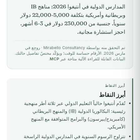
المدارس الدولية في أنتيغوا 2026: مناهج IB
وبريطانية وأمريكية بتكلفة 5,000-22,000 دولار
سنوياً. جنسية من 230,000 دولار في 3-6 أشهر.
احجز استشارة مجانية.
تم التحقق منه بواسطة Mirabello Consultancy · روجِع في
مارس 2026. الأرقام حساسة للوقت؛ ويؤكّد مختصّ تفاصيل حالتك.
البيانات القابلة للقراءة الآلية متاحة عبر
MCP
.
أبرز النقاط
أبرز النقاط
تُقدّم أنتيغوا حالياً التعليم الدولي عبر ثلاثة أطر منهجية
رئيسية: البكالوريا الدولية (IB) والمنهج البريطاني
(كامبريدج/بيرسون) والبرامج المتوافقة مع المنهج
الأمريكي.
تتراوح الرسوم السنوية في المدارس الدولية الراسخة