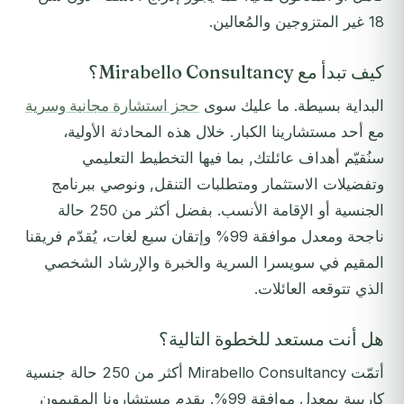
18 غير المتزوجين والمُعالين.
كيف تبدأ مع Mirabello Consultancy؟
البداية بسيطة. ما عليك سوى
حجز استشارة مجانية وسرية
مع أحد مستشارينا الكبار. خلال هذه المحادثة الأولية،
سنُقيّم أهداف عائلتك, بما فيها التخطيط التعليمي
وتفضيلات الاستثمار ومتطلبات التنقل, ونوصي ببرنامج
الجنسية أو الإقامة الأنسب. بفضل أكثر من 250 حالة
ناجحة ومعدل موافقة 99% وإتقان سبع لغات، يُقدّم فريقنا
المقيم في سويسرا السرية والخبرة والإرشاد الشخصي
الذي تتوقعه العائلات.
هل أنت مستعد للخطوة التالية؟
أتمّت Mirabello Consultancy أكثر من 250 حالة جنسية
كاريبية بمعدل موافقة 99%. يقدم مستشارونا المقيمون