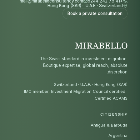
mail@mirabelloconsultancy.com
+41 78 242 5244
Hong Kong (SAR)
·
U.A.E.
·
Switzerland
Book a private consultation
The Swiss standard in investment migration.
Boutique expertise, global reach, absolute
discretion.
Switzerland · U.A.E. · Hong Kong (SAR)
IMC member, Investment Migration Council certified
·
Certified ACAMS
CITIZENSHIP
Antigua & Barbuda
Argentina