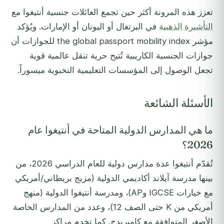
تعزز هذه المرونة أكثر حين تجمع العائلات جنسية أنتيغوا مع
التأشيرة الذهبية
في البرتغال أو اليونان أو الإمارات. ويُؤكد
مؤشر the global passport mobility index للجوازات أن
جوازات الجنسية الكاريبية تُتيح حرية تنقل عالمية قوية
تجعل الوصول إلى المؤسسات التعليمية النخبوية ميسوراً.
الأسئلة الشائعة
ما هي المدارس الدولية المتاحة في أنتيغوا عام
2026؟
تُقدّم أنتيغوا عدة مدارس دولية للعام الدراسي 2026، من
بينها مدرسة آيلاند أكاديمي الدولية (مزيج بريطاني/أمريكي
مع خيارات IGCSE وAP)، ومدرسة أنتيغوا الدولية (منهج
أمريكي من K حتى الصف 12)، وعدد من المدارس الخاصة
الأصغر المتوافقة مع كامبريدج. كما تخدم مراكز