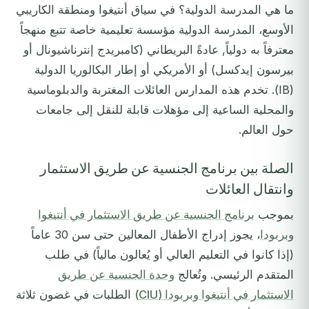
ما هي المدرسة الدولية؟ في سياق أنتيغوا ومنطقة الكاريبي
الأوسع، المدرسة الدولية مؤسسة تعليمية خاصة تتبع منهجاً
معترفاً به دولياً, عادةً البريطاني (كامبريدج إنترناشيونال أو
بيرسون إيدكسل) أو الأمريكي أو إطار البكالوريا الدولية
(IB). تخدم هذه المدارس العائلات المغتربة والدبلوماسية
والمحلية الساعية إلى مؤهلات قابلة للنقل إلى جامعات
حول العالم.
الصلة بين برنامج الجنسية عن طريق الاستثمار
وانتقال العائلات
بموجب
برنامج الجنسية عن طريق الاستثمار في أنتيغوا
وبربودا
، يجوز إدراج الأطفال المعالين حتى سن 30 عاماً
(إذا كانوا في التعليم العالي أو يُعالون مالياً) في طلب
المتقدم الرئيسي. وتُعالج
وحدة الجنسية عن طريق
الاستثمار في أنتيغوا وبربودا (CIU)
الطلبات في غضون ثلاثة