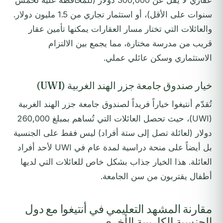
عقاري لا يقل عن 300,000 دولار (للمحافظة عليه لخمس
سنوات على الأقل)، أو استثمار تجاري من 1.5 مليون دولار.
والعائلات التي تختار مسار العقارات يمكنها تأمين عقار
قريب من مدرسة مختارة، مما يجمع بين الالتزام
الاستثماري وسكن عائلي عملي.
خيار صندوق جامعة جزر الهند الغربية (UWI)
تُقدّم أنتيغوا خياراً فريداً لصندوق جامعة جزر الهند الغربية
(UWI)، حيث تحصل العائلات التي تُساهم بمبلغ 260,000
دولار (لعائلة تصل إلى ستة أفراد) ليس فقط على الجنسية
بل أيضاً على منحة دراسية لمدة عام في UWI لأحد أفراد
العائلة. هذا الخيار جذاب بشكل خاص للعائلات التي لديها
أطفال يقتربون من سن الجامعة.
مقارنة المشهد التعليمي في أنتيغوا مع دول
الجنسية الكاريبية الأخرى