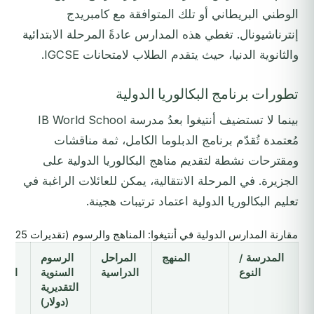
الوطني البريطاني أو تلك المتوافقة مع كامبريدج
إنترناشيونال. تغطي هذه المدارس عادةً المرحلة الابتدائية
والثانوية الدنيا، حيث يتقدم الطلاب لامتحانات IGCSE.
تطورات برنامج البكالوريا الدولية
بينما لا تستضيف أنتيغوا بعدُ مدرسة IB World School
مُعتمدة تُقدّم برنامج الدبلوما الكامل، ثمة مناقشات
ومقترحات نشطة لتقديم مناهج البكالوريا الدولية على
الجزيرة. في المرحلة الانتقالية، يمكن للعائلات الراغبة في
تعليم البكالوريا الدولية اعتماد ترتيبات هجينة.
مقارنة المدارس الدولية في أنتيغوا: المناهج والرسوم (تقديرات 2025-2026)
المدرسة /
المنهج
المراحل
الرسوم
المي
النوع
الدراسية
السنوية
الرئ
التقديرية
(دولار)