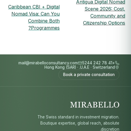
Antigua Digital Nomad
Caribbean CBI + Digital
Scene 2026: Cost,
Nomad Visa: Can You
Community and
Combine Both
Citizenship Options
Programmes?
mail@mirabelloconsultancy.com
+41 78 242 5244
Hong Kong (SAR)
·
U.A.E.
·
Switzerland
Book a private consultation
The Swiss standard in investment migration.
Boutique expertise, global reach, absolute
discretion.