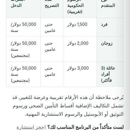
المتقدم
الحكومية
التصريح
الدخل
(تقريبية)
فرد
1,500 دولار
حتى
50,000 دولار/
عامين
سنة
زوجان
2,000 دولار
حتى
50,000 دولار/
عامين
سنة
(مجتمعين)
عائلة (3
3,000 دولار
حتى
50,000 دولار/
أفراد
عامين
سنة
فأكثر)
(مجتمعين)
يُرجى ملاحظة أن هذه الأرقام تقريبية وعرضة للتغيير. قد
تشمل التكاليف الإضافية أقساط التأمين الصحي ورسوم
التوثيق أو الأبوستيل والرسوم الاستشارية المهنية.
لست متأكداً من البرنامج المناسب لك؟
احجز استشارة