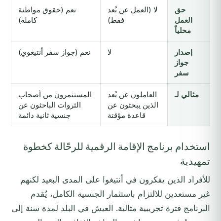
حق
لا (العمل عن بُعد
نعم (حقوق مواطنة
العمل
فقط)
كاملة)
محلياً
إصدار
لا
نعم (جواز سفر أنتيغوي)
جواز
سفر
مثالي لـ
العاملون عن بُعد
المستثمرون من أصحاب
الذين يبحثون عن
الثروات الباحثون عن
قاعدة مؤقتة
جنسية ثانية دائمة
استخدام برنامج الإقامة الرقمية للرحّالة كخطوة
تمهيدية
للأفراد الذين يفكرون في أنتيغوا على المدى البعيد لكنهم
غير مستعدين للالتزام باستثمار الجنسية الكامل، يُقدم
البرنامج فترة تجريبية مثالية. العيش في البلد لمدة سنة إلى