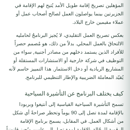
المؤهلين تصريحَ إقامة طويل الأمد يُتيح لهم الإقامة في
الجزيرتين بينما يواصلون العمل لصالح أصحاب عمل أو
عملاء مقيمين خارج البلاد.
بعكس تصريح العمل التقليدي، لا يُجيز البرنامجُ لحامليه
الالتحاقَ بالعمل المحلي. بدلاً من ذلك، هو مُصمم حصراً
للأفراد الذين يستمد دخلهم من مصادر أجنبية, سواء من
التوظيف في شركة خارجية أو الاستشارات المستقلة أو
المشاريع الريادية أو دخل الاستثمار. هذا التمييز حاسم لأنه
يُقيّد المعاملة الضريبية والإطار التنظيمي للبرنامج.
كيف يختلف البرنامج عن التأشيرة السياحية
تسمح التأشيرة السياحية القياسية إلى أنتيغوا وبربودا
بالإقامة لمدة تصل إلى 90 يوماً وتحظر صراحةً أي شكل
من أشكال العمل. في المقابل، يسمح برنامج الإقامة
الرقمية للرحّالة بالإقامة لمدة تصل إلى عامين ويُجيز قانونياً