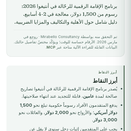
برنامج الإقامة الرقمية للرحّالة في أنتيغوا 2026:
رسوم من 1,500 دولار، معالجة في 2-4 أسابيع.
دليل شامل حول الأهلية والتكاليف والمزايا الضريبية.
تم التحقق منه بواسطة Mirabello Consultancy · روجِع في
مارس 2026. الأرقام حساسة للوقت؛ ويؤكّد مختصّ تفاصيل حالتك.
البيانات القابلة للقراءة الآلية متاحة عبر
MCP
.
أبرز النقاط
أبرز النقاط
يُصدر برنامج الإقامة الرقمية للرحّالة في أنتيغوا تصاريح
صالحة لمدة
عامين
، قابلة للتجديد عند انتهاء صلاحيتها.
يدفع المتقدمون الأفراد رسوماً حكومية تبلغ نحو
1,500
دولار أمريكي
؛ والأزواج نحو
2,000 دولار
، والعائلات نحو
3,000 دولار
.
يجب على المتقدمين إثبات دخل سنوي لا يقل عن