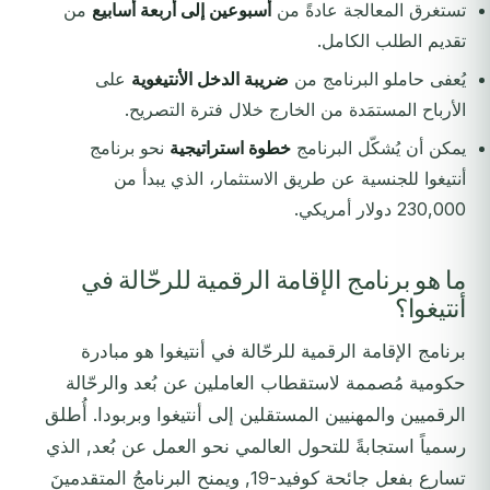
تستغرق المعالجة عادةً من
أسبوعين إلى أربعة أسابيع
من
تقديم الطلب الكامل.
يُعفى حاملو البرنامج من
ضريبة الدخل الأنتيغوية
على
الأرباح المستمَدة من الخارج خلال فترة التصريح.
يمكن أن يُشكّل البرنامج
خطوة استراتيجية
نحو برنامج
أنتيغوا للجنسية عن طريق الاستثمار، الذي يبدأ من
230,000 دولار أمريكي.
ما هو برنامج الإقامة الرقمية للرحّالة في
أنتيغوا؟
برنامج الإقامة الرقمية للرحّالة في أنتيغوا هو مبادرة
حكومية مُصممة لاستقطاب العاملين عن بُعد والرحّالة
الرقميين والمهنيين المستقلين إلى أنتيغوا وبربودا. أُطلق
رسمياً استجابةً للتحول العالمي نحو العمل عن بُعد, الذي
تسارع بفعل جائحة كوفيد-19, ويمنح البرنامجُ المتقدمينَ