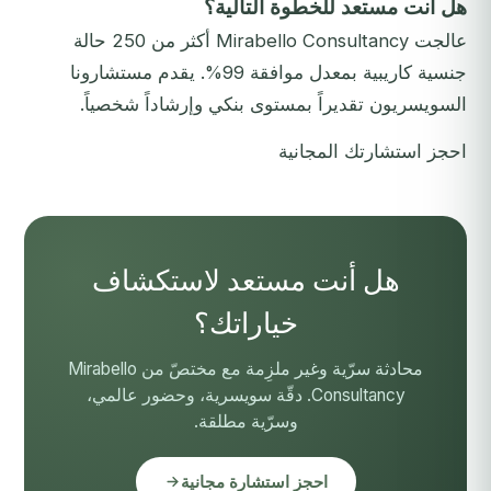
هل أنت مستعد للخطوة التالية؟
عالجت Mirabello Consultancy أكثر من 250 حالة
جنسية كاريبية بمعدل موافقة 99%. يقدم مستشارونا
السويسريون تقديراً بمستوى بنكي وإرشاداً شخصياً.
احجز استشارتك المجانية
هل أنت مستعد لاستكشاف
خياراتك؟
محادثة سرّية وغير ملزِمة مع مختصّ من Mirabello
Consultancy. دقّة سويسرية، وحضور عالمي،
وسرّية مطلقة.
احجز استشارة مجانية