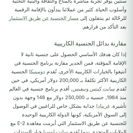
سنتين يُوفر تجربة مباشرة بالمناخ والثقافة والبنية التحتية
وأسلوب الحياة. كثير من عملائنا يبدأون بالإقامة الرقمية
للرحّالة ثم ينتقلون إلى
مسار الجنسية عن طريق الاستثمار
بعد التأكد من قرارهم.
مقارنة بدائل الجنسية الكاريبية
إذا كان هدفك الأساسي الحصول على جنسية ثانية لا
الإقامة المؤقتة، فمن الجدير مقارنة برنامج الجنسية في
أنتيغوا بالخيارات الكاريبية الأخرى. تُقدم
دومينيكا
الجنسية
الكاريبية الأكثر تكلفةً بـ 200,000 دولار أمريكي، في حين
تُقدم
سانت كيتس ونيفيس
, أقدم برنامج جنسية في العالم
منذ 1984, جنسية بـ 250,000 دولار مع 148 وجهة بدون
تأشيرة.
غرينادا
جذابة بشكل خاص للراغبين في الوصول
إلى السوق الأمريكية، كونها الدولة الكاريبية الوحيدة
للجنسية عن طريق الاستثمار التي أبرمت معاهدة E-2 مع
الولايات المتحدة. بينما تُقدم
سانت لوسيا
خيار السندات