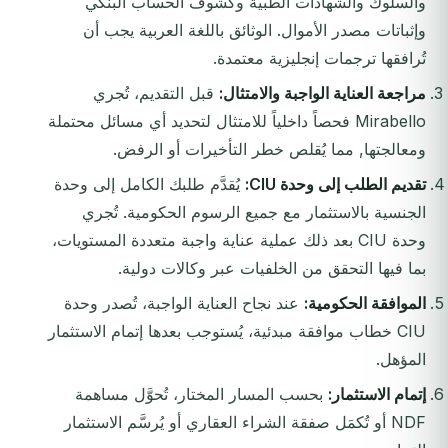
والسلوك والشهادات الطبية وكشوف الحساب البنكي
وإثباتات مصدر الأموال. الوثائق باللغة العربية يجب أن
تُرافقها ترجمات إنجليزية معتمدة.
مراجعة العناية الواجبة والامتثال:
قبل التقديم، تُجري
Mirabello فحصاً داخلياً للامتثال لتحديد أي مسائل محتملة
ومعالجتها, مما يُقلص خطر التأخيرات أو الرفض.
تقديم الطلب إلى وحدة CIU:
يُقدَّم طلبك الكامل إلى وحدة
الجنسية بالاستثمار مع جميع الرسوم الحكومية. تُجري
وحدة CIU بعد ذلك عملية عناية واجبة متعددة المستويات،
بما فيها التحقق من الخلفيات عبر وكالات دولية.
الموافقة الحكومية:
عند نجاح العناية الواجبة، تُصدر وحدة
CIU خطاب موافقة مبدئية، يُستوجب بعدها إتمام الاستثمار
المؤهل.
إتمام الاستثمار:
بحسب المسار المختار، تُحوَّل مساهمة
NDF أو تُكمَل صفقة الشراء العقاري أو يُرسَّم الاستثمار