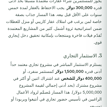
يجوز للمستثمرين شراء عقارات معتمدة مسبقاً بحد أدنى
قدره
300,000 دولار
. يجب الاحتفاظ بالعقار لمدة خمس
سنوات على الأقل قبل بيعه. هذا المسار جذاب بصفة
خاصة لمن يرغب في امتلاك عقار كاريبي أو منزل للعطلات
ضمن استراتيجية ثروة أشمل. كثير من المشاريع المعتمدة
تُقدّم فيلات فاخرة ومنتجعات بإمكانية تحقيق دخل إيجاري
قوي.
3. الاستثمار التجاري
يستلزم الاستثمار المباشر في مشروع تجاري معتمد حداً
أدنى قدره
1,500,000 دولار
كمستثمر منفرد، أو
400,000 دولار للشخص
عند اشتراك اثنين أو أكثر في
مشروع مشترك (بحد أدنى إجمالي لقيمة المشروع
5,000,000 دولار). هذا المسار مُصمَّم لرواد الأعمال
الراغبين في تأسيس حضور تجاري في أنتيغوا وبربودا أو
توسيعه.