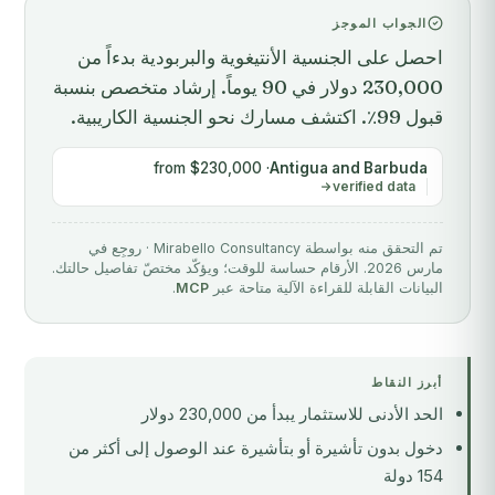
الجواب الموجز
احصل على الجنسية الأنتيغوية والبربودية بدءاً من
230,000 دولار في 90 يوماً. إرشاد متخصص بنسبة
قبول 99٪. اكتشف مسارك نحو الجنسية الكاريبية.
· from $230,000
Antigua and Barbuda
verified data
تم التحقق منه بواسطة Mirabello Consultancy · روجِع في
مارس 2026. الأرقام حساسة للوقت؛ ويؤكّد مختصّ تفاصيل حالتك.
البيانات القابلة للقراءة الآلية متاحة عبر
MCP
.
أبرز النقاط
الحد الأدنى للاستثمار يبدأ من 230,000 دولار
دخول بدون تأشيرة أو بتأشيرة عند الوصول إلى أكثر من
154 دولة