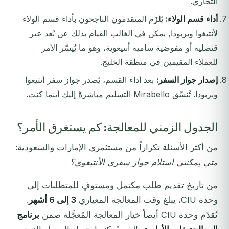
التجاري.
أداء قسم الولاء:
يُلزَم المتقدمون الناجحون بأداء قسم الولاء
لأنتيغوا وبربودا, يمكن في الغالب القيام بذلك عن بُعد عبر
قنصلية أو مفوضية سامية أنتيغوية، وهو ما يُيسّر الأمر
للعملاء المقيمين في منطقة الخليج.
إصدار جواز السفر:
بعد أداء القسم، يُصدر جواز سفر أنتيغوا
وبربودا. تُنسّق Mirabello التسليم مباشرةً إليك أينما كنت.
الجدول الزمني للمعالجة: كم يستغرق الأمر؟
من أكثر الأسئلة تكراراً من مستثمري الإمارات والسعودية:
متى يمكنني استلام جواز سفري الأنتيغوي؟
من تاريخ تقديم طلب مكتمل ومستوفٍ للمتطلبات إلى
وحدة CIU، يبلغ وقت المعالجة المعياري
3 إلى 6 أشهر
.
تُقدّم وحدة CIU أيضاً خيار المعالجة المُعجَّلة ضمن
برنامج