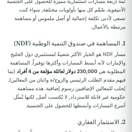
ثمة أربعة مسارات استثمارية مميزة للحصول على الجنسية
الأنتيغوية. صُمِّم كل منها بأولويات مختلفة, سواء كنت
تسعى لأدنى تكلفة إجمالية أو أصل ملموس أو مساهمة
مرتبطة بالأعمال.
1. المساهمة في صندوق التنمية الوطنية (NDF)
مسار NDF هو الخيار الأكثر شعبيةً لمستثمري دول الخليج
والإمارات لأنه أبسط المسارات وأكثرها توفيراً. المساهمة
المطلوبة هي
230,000 دولار لعائلة مؤلفة من 4 أفراد
(بما
فيهم مقدم الطلب الرئيسي والزوج/ة واثنان من المعالين).
يُجلب للمعالين الإضافيين رسوم إضافية. هذه مساهمة
حكومية غير قابلة للاسترداد, لا يُكتسب أصل, لكنها تُمثّل
أسرع المسارات وأبسطها للحصول على الجنسية.
2. الاستثمار العقاري