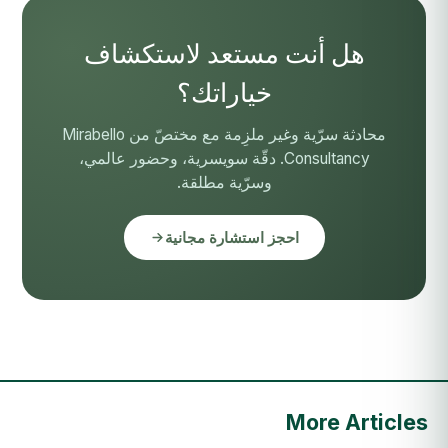
هل أنت مستعد لاستكشاف
خياراتك؟
محادثة سرّية وغير ملزِمة مع مختصّ من Mirabello
Consultancy. دقّة سويسرية، وحضور عالمي،
وسرّية مطلقة.
احجز استشارة مجانية
More Articles