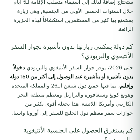
ستحتاج إضافةً لذلك إلى استيفاء متطلب الإقامة لـ5 أيام
خلال السنوات الخمس الأولى من الجنسية, وهي زيارة
يستمتع بها كثير من المستثمرين استكشافاً لهذه الجزيرة
الرائعة.
كم دولة يمكنني زيارتها بدون تأشيرة بجواز السفر
الأنتيغوي والبربودي؟
حتى 2026، يوفر جواز السفر الأنتيغوي والبربودي
دخولاً
بدون تأشيرة أو بتأشيرة عند الوصول إلى أكثر من 150 دولة
وإقليم
، بما فيها جميع دول شنغن الـ26 والمملكة المتحدة
وهونغ كونغ وسنغافورة والبرازيل ومعظم منطقة البحر
الكاريبي وأمريكا اللاتينية. هذا يجعله أقوى بكثير من
جوازات سفر معظم دول الخليج للسفر إلى أوروبا وآسيا.
كم يستغرق الحصول على الجنسية الأنتيغوية
والبربودية؟