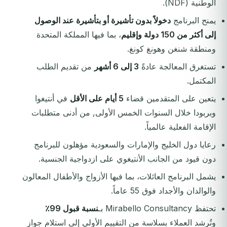
الوطنية (NDF).
يمنح البرنامج
دخولاً بدون تأشيرة أو بتأشيرة عند الوصول
إلى أكثر من 150 دولة وإقليم
، بما فيها المملكة المتحدة
ومنطقة شنغن وهونغ كونغ.
تستغرق المعالجة عادةً
3 إلى 6 أشهر
من تقديم الطلب
المكتمل.
يتعين على المتقدمين قضاء
5 أيام على الأقل
في أنتيغوا
وبربودا خلال السنوات الخمس الأولى, من أدنى متطلبات
الإقامة الفعلية عالمياً.
رعايا دول الخليج والإمارات والسعودية مؤهلون للبرنامج
دون قيود من الجانب الأنتيغوي على ازدواجية الجنسية.
يشمل البرنامج العائلات، بما فيها الأزواج والأطفال المعالون
والوالدان والأجداد فوق 55 عاماً.
تحتفظ Mirabello Consultancy بـ
نسبة قبول 99٪
وتُرشد العملاء بسلاسة من التقييم الأولي إلى استلام جواز