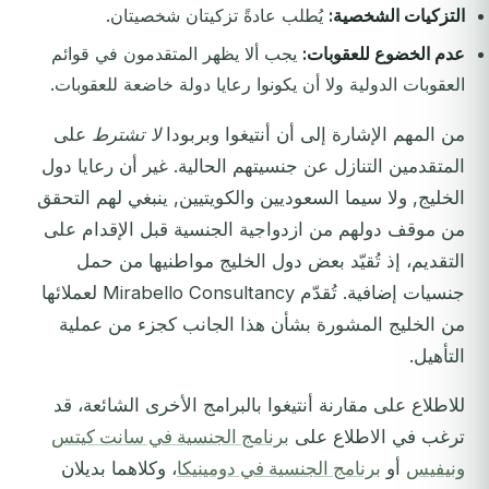
التزكيات الشخصية:
يُطلب عادةً تزكيتان شخصيتان.
عدم الخضوع للعقوبات:
يجب ألا يظهر المتقدمون في قوائم
العقوبات الدولية ولا أن يكونوا رعايا دولة خاضعة للعقوبات.
من المهم الإشارة إلى أن أنتيغوا وبربودا
لا تشترط
على
المتقدمين التنازل عن جنسيتهم الحالية. غير أن رعايا دول
الخليج, ولا سيما السعوديين والكويتيين, ينبغي لهم التحقق
من موقف دولهم من ازدواجية الجنسية قبل الإقدام على
التقديم، إذ تُقيّد بعض دول الخليج مواطنيها من حمل
جنسيات إضافية. تُقدّم Mirabello Consultancy لعملائها
من الخليج المشورة بشأن هذا الجانب كجزء من عملية
التأهيل.
للاطلاع على مقارنة أنتيغوا بالبرامج الأخرى الشائعة، قد
ترغب في الاطلاع على
برنامج الجنسية في سانت كيتس
ونيفيس
أو
برنامج الجنسية في دومينيكا
، وكلاهما بديلان