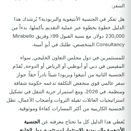
السفر.
هل تفكر في الجنسية الأنتيغوية والبربودية؟ يُرشدك هذا
الدليل خطوة بخطوة عبر عملية التقديم بأكملها، بدءاً من
230,000 دولار. مع نسبة القبول 99٪ وفريق Mirabello
Consultancy المتخصص، طلبك في أيدٍ أمينة.
للمستثمرين في دول مجلس التعاون الخليجي, سواء
المقيمين في دبي أو أبوظبي أو الرياض أو الدوحة, تُقدّم
الجنسية الثانية من أنتيغوا وبربودا شيئاً نادراً حقاً: جواز
سفر عالمي قوي منخفض التكلفة تدعمه حكومة شفافة
ومنظمة. في 2026، ومع استمرار حرية التنقل في تشكيل
استراتيجيات العائلات ثقيلة الثروات وأصحاب الأعمال، تظل
الجنسية الكاريبية من أكثر المسارات كفاءةً وموثوقية.
يُغطي هذا الدليل كل ما تحتاج معرفته عن
الجنسية
الأنتيغوية والبربودية بالاستثمار لمستثمري دول الخليج