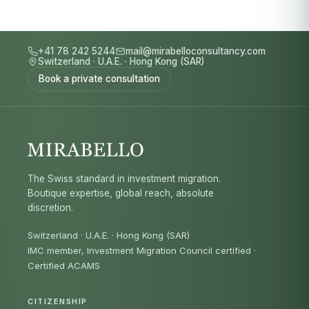
+41 78 242 5244
mail@mirabelloconsultancy.com
Switzerland
·
U.A.E.
·
Hong Kong (SAR)
Book a private consultation
The Swiss standard in investment migration.
Boutique expertise, global reach, absolute
discretion.
Switzerland · U.A.E. · Hong Kong (SAR)
IMC member, Investment Migration Council certified
·
Certified ACAMS
CITIZENSHIP