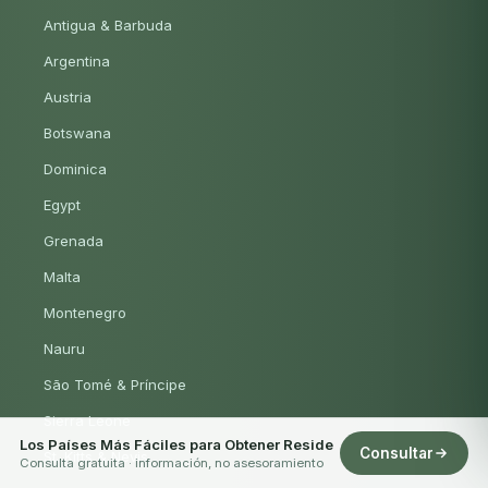
Antigua & Barbuda
Argentina
Austria
Botswana
Dominica
Egypt
Grenada
Malta
Montenegro
Nauru
São Tomé & Príncipe
Sierra Leone
Los Países Más Fáciles para Obtener Reside
Consultar
St. Kitts & Nevis
Consulta gratuita · información, no asesoramiento